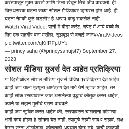
करंटपासून मुक्त करतो आणि तिला खेचून तिचे जीव वाचवतो. ही
चित्तथरारक घटना सध्या सोशल मीडियावर व्हायरल होत आहे. ही
घटना नेमकी कुठे घडली? हे अद्याप कळू शकलेलं नाही.
Watch Viral Video: पानी में दौड़ा करंट, चपेट में आये बच्चे के
लिए एक राहगीर बना मसीहा, सूझबूझ से बचाई जान
#ViralVideos
pic.twitter.com/qKifRFpUYp
— princy sahu (@princysahujst7)
September 27,
2023
सोशल मीडिया युजर्स देत आहेत प्रतिक्रिया
या व्हिडीओवर सोशल मीडिया युजर्स विविध प्रतिक्रिया देत आहेत,
काही जण याला मृत्यूला आमंत्रण देत मागे येणं म्हणत आहेत. तर
काही लोक रस्त्यावरुन जात असलेल्या वृद्धाचं कौतुक करत आहेत,
ज्याने या लहान मुलीचे प्राण वाचवले.
काही जण सूचित करत आहेत की, रस्त्यावरुन चालताना कोणत्या
क्षणी काय होईल हे सांगता येत नाही, त्यामुळे नेहमी सावध राहावं. लक्ष
देऊन रस्ता ओलांडावा. कोणताही अपघात होऊ नये, याची काळजी