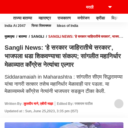
ताज्या बातम्या
महाराष्ट्र
राजकारण
मनोरंजन
क्रीडा
बिझनेस
India At 2047
फिफा विश्वचषक
Ideas of India
मुख्यपृष्ठ
बातम्या
SANGLI
SANGLI NEWS: 'हे सरकार जाहिरातीचे सरकार', भाजपला
धडा शिकवण्याचा संकल्प; सांगलीत महानिर्धार मेळाव्यात काँग्रेस नेत्यांचा एल्गार
Sangli News: 'हे सरकार जाहिरातीचे सरकार',
भाजपला धडा शिकवण्याचा संकल्प; सांगलीत महानिर्धार
मेळाव्यात काँग्रेस नेत्यांचा एल्गार
Siddaramaiah in Maharashtra : सांगलीत सीएम सिद्धरामय्या
यांचा नागरी सत्कार तसेच महानिर्धार मेळावाही पार पडला. या
मेळाव्यामध्ये काँग्रेस नेत्यांनी भाजपवर सडकून टीका केली.
Written By :
कुलदीप माने, एबीपी माझा
Edited By: परशराम पाटील
Updated at : Sun, June 25,2023, 3:35 pm (IST)