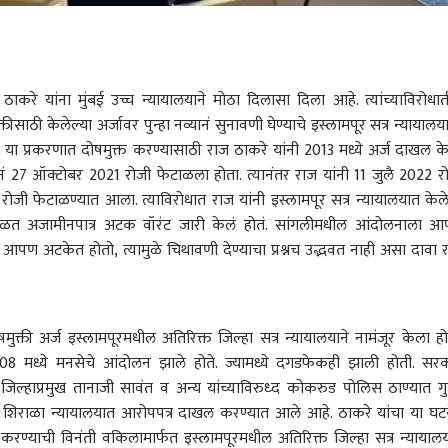
ाकरे यांना मुंबई उच्च न्यायालयाने मोठा दिलासा दिला आहे. त्यांच्याविरोधा
ीसाठी केलेल्या अर्जावर पुन्हा नव्यानं सुनावणी घेण्याचे इस्लामपूर सत्र न्यायालय
. या प्रकरणात दोषमुक्त करण्यासाठी राज ठाकरे यांनी 2013 मध्ये अर्ज दाखल क
यानं 27 ऑक्टोबर 2021 रोजी फेटाळला होता. त्यानंतर राज यांनी 11 जुलै 2022 र
र रोजी फेटाळण्यात आला. त्याविरोधात राज यांनी इस्लामपूर सत्र न्यायालयात केल
ेटाळत अजामीनपात्र अटक वॉरंट जारी केलं होतं. सांगलीमधील आंदोलनाला 
 आपण अटकेत होतो, त्यामुळे चिथावणी देण्याचा प्रश्नच उद्भवत नाही असा दावा 
 कॉर्नर
क्ती अर्ज इस्लामपूरमधील अतिरिक्त जिल्हा सत्र न्यायालयाने नामंजूर केला हो
2008 मध्ये मनसेचे आंदोलन झाले होते. ज्यामध्ये दगडफेकही झाली होती. सर
जिल्हाप्रमुख तानाजी सावंत व अन्य यांच्याविरुध्द कोकरुड पोलिस ठाण्यात गुन
 आर्टिकल
टॉप रील्स
शिराळा न्यायालयात आरोपपत्र दाखल करण्यात आले आहे. ठाकरे यांचा या घट
क्त करण्याची विनंती वकिलामार्फत इस्लामपूरमधील अतिरिक्त जिल्हा सत्र न्यायाल
ारण
राजकारण
कोल्हापूर
मुंबई