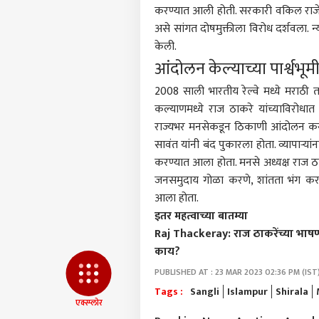
आमच्यासोबत जाहिरात करा
करण्यात आली होती. सरकारी वकिल राजेश 
प्रायव्हसी पॉलिसी
असे सांगत दोषमुक्तीला विरोध दर्शवला. न्
केली.
संपर्क साधा
आंदोलन केल्याच्या पार्श्वभू
करिअर
गद्दा
फीडबॅक
2008 साली भारतीय रेल्वे मध्ये मराठी त
कसलं
कल्याणमध्ये राज ठाकरे यांच्याविरोधा
आमच्याबद्दल
धुऊन 
राजक
घाबर
राज्यभर मनसेकडून ठिकाणी आंदोलन करण्य
का श
सावंत यांनी बंद पुकारला होता. व्यापाऱ्य
जाता
करण्यात आला होता. मनसे अध्यक्ष राज ठा
सडकू
जनसमुदाय गोळा करणे, शांतता भंग करणे
शाह स
आला होता.
मोदी
इतर महत्वाच्या बातम्या
LOGIN
सांग
Raj Thackeray: राज ठाकरेंच्या भाषणा
तुमच्
काय?
कोर्
का?
PUBLISHED AT : 23 MAR 2023 02:36 PM (IST
कोणा
ठाकर
Tags :
Sangli
Islampur
Shirala
एक्स्प्लोर