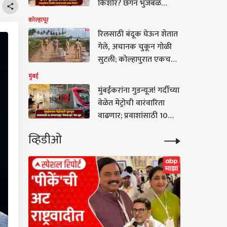
किशोर? छगन भुजबळ
स्पष्टच बोलले; सुनेत्रा
कोल्हापूर
पवारांच्या भेटीवर प्रतिक्रिया
रिलसाठी बंदूक घेऊन शेतात
गेले, अचानक चुकून गोळी
सुटली; कोल्हापुरात एकच
खळबळ
मुंबई
मुंबईकरांना गुडन्यूज! गर्दीच्या
वेळेत मेट्रोची वारंवारिता
वाढणार; प्रवाशांसाठी 10
ऑगस्टपासून ‘मिक्स्ड-लूप’
व्हिडीओ
सेवा सुरू