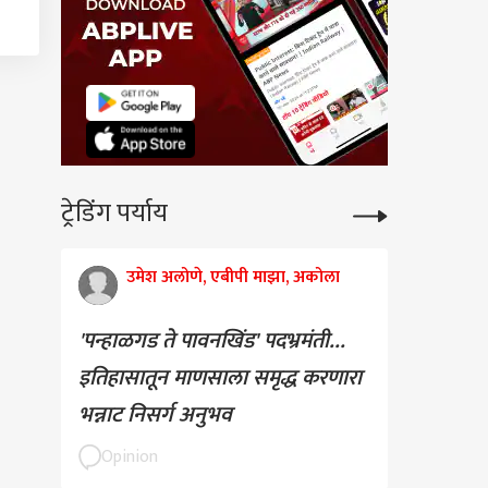
ट्रेडिंग पर्याय
उमेश अलोणे, एबीपी माझा, अकोला
'पन्हाळगड ते पावनखिंड' पदभ्रमंती...
इतिहासातून माणसाला समृद्ध करणारा
भन्नाट निसर्ग अनुभव
Opinion