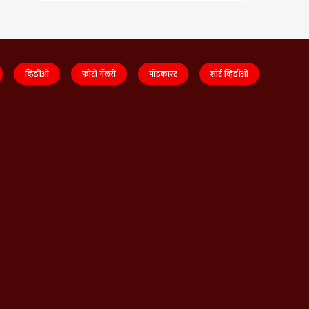
व्हिडीओ
फोटो गॅलरी
पॉडकास्ट
शॉर्ट व्हिडीओ