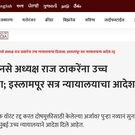
English
বাংলা
ਪੰਜਾਬੀ
ગુજરાતી
நாடு
దేశం
ाजकारण
मनोरंजन
क्रीडा
बिझनेस
भविष्य
लाईफस्टाईल
स्टाईल
क्राईम
व्यापार-उद्योग
ट्रेडिंग
ऑटो
अध्यक्ष राज ठाकरेंना उच्च न्यायालयाचा दिलासा; इस्लामपूर सत्र न्यायालयाचा आदेश रद्द
से अध्यक्ष राज ठाकरेंना उच्च
; इस्लामपूर सत्र न्यायालयाचा आदेश
रंट रद्द करत दोषमुक्तीसाठी केलेल्या अर्जावर पुन्हा नव्यानं सु
 मुंबई उच्च न्यायालयाने आदेश दिले आहेत.