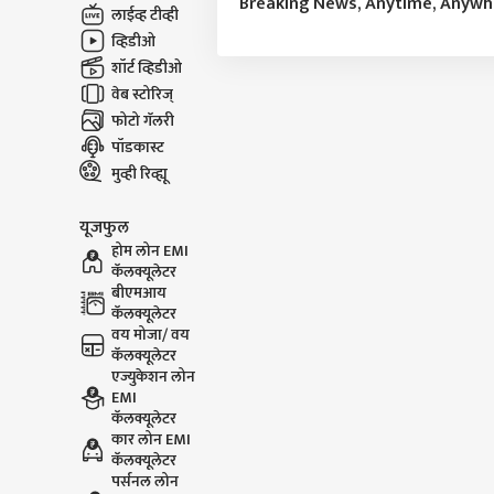
Breaking News, Anytime, Anyw
लाईव्ह टीव्ही
व्हिडीओ
शॉर्ट व्हिडीओ
वेब स्टोरिज्
फोटो गॅलरी
पॉडकास्ट
मुव्ही रिव्ह्यू
यूजफुल
होम लोन EMI
कॅलक्यूलेटर
बीएमआय
कॅलक्यूलेटर
वय मोजा/ वय
कॅलक्यूलेटर
एज्युकेशन लोन
EMI
कॅलक्यूलेटर
कार लोन EMI
कॅलक्यूलेटर
पर्सनल लोन