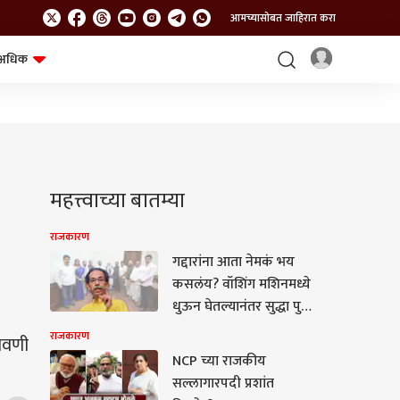
आमच्यासोबत जाहिरात करा
अधिक
शेत-शिवार
भविष्य
महत्त्वाच्या बातम्या
राजकारण
गद्दारांना आता नेमकं भय
कसलंय? वॉशिंग मशिनमध्ये
धुऊन घेतल्यानंतर सुद्धा पुन्हा
घाबरून पळापळ का होतेय?
राजकारण
नावणी
का शेपट्या घालून मोदींकडे
NCP च्या राजकीय
जाताय? उद्धव ठाकरेंचा
सल्लागारपदी प्रशांत
सडकून प्रहार