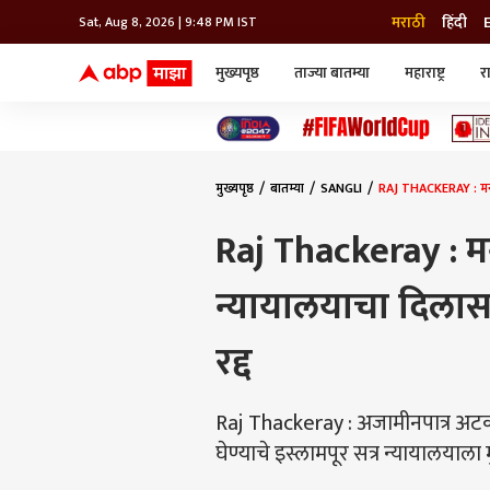
मराठी
हिंदी
Sat, Aug 8, 2026 | 9:48 PM IST
मुख्यपृष्ठ
ताज्या बातम्या
महाराष्ट्र
र
बातम्या
जॅाब माझा
लाईफ
भारत
महाराष्ट्र
टेक-गॅजेट
मुंबई
ऑटो
टेलिव्हिजन
विश्व
विश्व
मुख्यपृष्ठ
बातम्या
SANGLI
RAJ THACKERAY : मनसे 
कोल्हापूर
पुणे
Raj Thackeray : मन
नवी मुंबई
अमरावती
न्यायालयाचा दिलासा
अहमदनगर
अकोला
रद्द
Raj Thackeray : अजामीनपात्र अटक वॉ
घेण्याचे इस्लामपूर सत्र न्यायालयाला