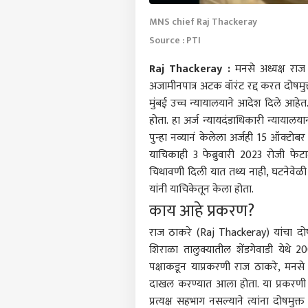
MNS chief Raj Thackeray
Source : PTI
Raj Thackeray :
मनसे अध्यक्ष राज ठ
अजामीनपात्र अटक वॉरंट रद्द करत दोषमुक्त
मुंबई उच्च न्यायालयाने आदेश दिले आहेत
होता. हा अर्ज न्यायदंडाधिकारी न्यायाल
पुन्हा नव्यानं केलेला अर्जही 15 ऑक्टोब
याचिकाही 3 फेब्रुवारी 2023 रोजी फ
चिथावणी दिली यात तथ्य नाही, घटनेवेळी
यांनी याचिकेतून केला होता.
काय आहे प्रकरण?
पर्सनल
राज ठाकरे (Raj Thackeray) यांचा दोषमु
शिराळा तालुक्यातील शेंडगेवाडी येथे 
पक्षाकडून याप्रकरणी राज ठाकरे, मनसे 
टॉप
हॅलो गेस्ट
दाखल करण्यात आला होता. या प्रकरणी 
प्रत्यक्ष सहभाग नसल्याने त्यांना दोषमु
राजक