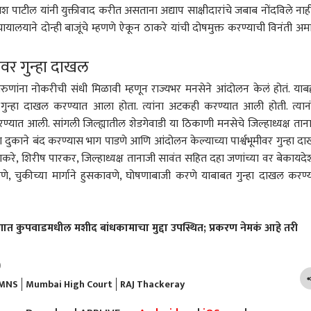
पाटील यांनी युक्तीवाद करीत असताना अद्याप साक्षीदारांचे जबाब नोंदविले नाह
यायालयाने दोन्ही बाजूंचे म्हणणे ऐकून ठाकरे यांची दोषमुक्त करण्याची विनंती अमा
मीवर गुन्हा दाखल
रांना आता नेमकं भय
NCP च्या राजकीय
रिलसाठी बंदूक घेऊन शेतात
मुंबई
रुणांना नोकरीची संधी मिळावी म्हणून राज्यभर मनसेने आंदोलन केलं होतं. याबद
य? वॉशिंग मशिनमध्ये
सल्लागारपदी प्रशांत किशोर?
गेले, अचानक चुकून गोळी
वेळेत
त गुन्हा दाखल करण्यात आला होता. त्यांना अटकही करण्यात आली होती. त्यान
घेतल्यानंतर सुद्धा पुन्हा
ारण
छगन भुजबळ स्पष्टच बोलले;
टेक-गॅजेट
सुटली; कोल्हापुरात एकच
राजकारण
वाढण
बातम्
ून पळापळ का होतेय?
सुनेत्रा पवारांच्या भेटीवर
खळबळ
ऑगस्
ात आली. सांगली जिल्ह्यातील शेडगेवाडी या ठिकाणी मनसेचे जिल्हाध्यक्ष तान
ेपट्या घालून मोदींकडे
प्रतिक्रिया
सेवा
ांना दुकाने बंद करण्यास भाग पाडणे आणि आंदोलन केल्याच्या पार्श्वभूमीवर गुन्हा द
य? उद्धव ठाकरेंचा
करे, शिरीष पारकर, जिल्हाध्यक्ष तानाजी सावंत सहित दहा जणांच्या वर बेकायदे
न प्रहार
, चुकीच्या मार्गाने हुसकावणे, घोषणाबाजी करणे याबाबत गुन्हा दाखल करण्
ेनेच्या गद्दारांना भेटून
फेसबुक आणि इन्स्टाग्रामने
गद्दारांचा मेळा, श्रीमान मोदींना
नीट 
 महाशय बेशरमपणे
तरुणांच्या मानसिक
गद्दार खासदारांना फाफडा,
ओळख
तात, भिऊ नका, मी
आरोग्याची हानी; अमेरिकन
ढोकला, जिलेबीची पार्टी
What
त कुपवाडमधील मशीद बांधकामाचा मुद्दा उपस्थित; प्रकरण नेमकं आहे तरी
या पाठिशी; सुप्रीम
कोर्टाने मेटाला 9 हजार
द्यायला वेळ पण संसदेत साधं
Wor
टाला धमकावत आहात
कोटींचा दंड ठोठावला,
डोकावून जायला वेळ नाही, हा
‘कै
 धमकीवजा सल्ला
दंडाच्या रक्कमेत तरुणांवर
जनतेचा अपमान; संजय
)
ला दिलात?? उद्धव
उपचार
राऊतांचा सडकून प्रहार
ेंचा हल्लाबोल
MNS
Mumbai High Court
RAJ Thackeray