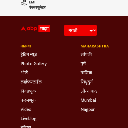
EMI
कॅलक्यूलेटर
बातम्या
MAHARASHTRA
ट्रेडिंग न्यूज
सांगली
Photo Gallery
पुणे
ऑटो
नाशिक
लाईफस्टाईल
सिंधुदुर्ग
निवडणूक
औरंगाबाद
करमणूक
Mumbai
Video
Nagpur
Liveblog
भविष्य