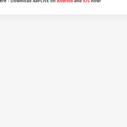
here - Download ABPLIVE on
Android
and
iOS
now!