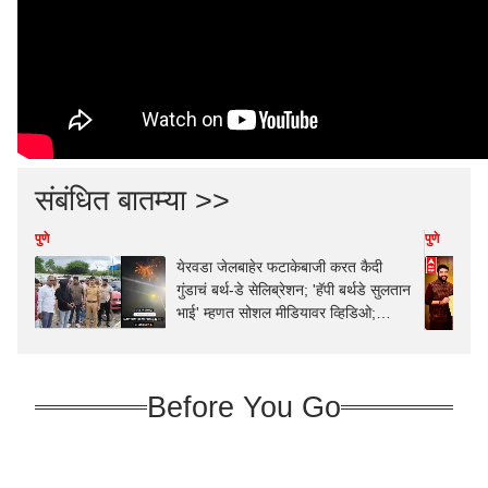
संबंधित बातम्या >>
पुणे
पुणे
येरवडा जेलबाहेर फटाकेबाजी करत कैदी
गुंडाचं बर्थ-डे सेलिब्रेशन; 'हॅपी बर्थडे सुलतान
भाई' म्हणत सोशल मीडियावर व्हिडिओ;
पोलिसांनी खाकीचा हिसका दाखवला अन्...
Before You Go