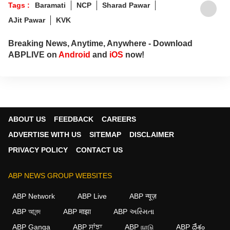
Tags :
Baramati
NCP
Sharad Pawar
AJit Pawar
KVK
Breaking News, Anytime, Anywhere - Download
ABPLIVE on
Android
and
iOS
now!
ABOUT US
FEEDBACK
CAREERS
ADVERTISE WITH US
SITEMAP
DISCLAIMER
PRIVACY POLICY
CONTACT US
ABP NEWS GROUP WEBSITES
ABP Network
ABP Live
ABP न्यूज़
ABP আনন্দ
ABP माझा
ABP અસ્મિતા
ABP Ganga
ABP ਸਾਂਝਾ
ABP நாடு
ABP దేశం