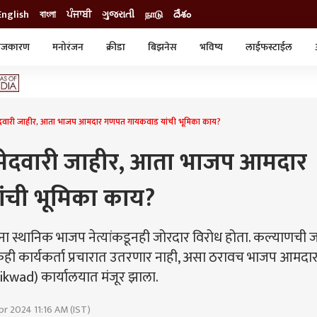
English
বাংলা
ਪੰਜਾਬੀ
ગુજરાતી
நாடு
దేశం
ाजकारण
मनोरंजन
क्रीडा
बिझनेस
भविष्य
लाईफस्टाईल
स्टाईल
क्राईम
व्यापार-उद्योग
ट्रेडिंग
ऑटो
ा उमेदवारी जाहीर, आता भाजप आमदार गणपत गायकवाड यांची भूमिका काय?
ना उमेदवारी जाहीर, आता भाजप आमदार
ची भूमिका काय?
यांना स्थानिक भाजप नेत्यांकडूनही जोरदार विरोध होता. कल्याणची 
 एकही कार्यकर्ता प्रचारात उतरणार नाही, असा ठरावच भाजप आमदा
kwad) कार्यालयात मंजूर झाला.
pr 2024 11:16 AM (IST)