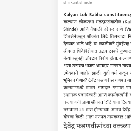
shrikant shinde
Kalyan Lok Sabha constituency
कल्याण लोकसभा मतदारसंघातील (Kalya
Shinde) आणि वैशाली दरेकर राणे (Vais
शिवसेनेकडून श्रीकांत शिंदे तिसऱ्यांद
देण्यात आले आहे. या लढतीकडे
मुंबई
सह र
श्रीकांत शिंदेविरोधात उद्धव ठाकरे कुण
नेत्यांकडूनही जोरदार विरोध होता. कल्या
असा ठरावच भाजप आमदार गणपत गायकवाडां
उमेदवारी जाहीर झाली. युती धर्म पाळ
भूमिका घेणार? देवेंद्र फडणवीस गणपत ग
कल्याणमध्ये भाजप आमदार गणपत गायकवा
स्थानिक पदाधिकारी आणि कार्यकर्त्यां
कल्याणची जागा श्रीकांत शिंदे यांना दिल
ठरावाला 24 तास होण्याच्या आतच देवेंद
घोषणा केली. आता गणपत गायकवाड आणि स्
देवेंद्र फडणवीसांच्या वक्त