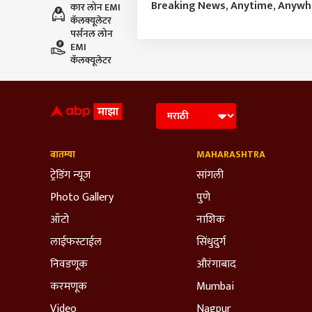
Breaking News, Anytime, Anyw
कार लोन EMI
कॅलक्यूलेटर
पर्सनल लोन
EMI
कॅलक्यूलेटर
बातम्या
MAHARASHTRA
ट्रेडिंग न्यूज
सांगली
Photo Gallery
पुणे
ऑटो
नाशिक
लाईफस्टाईल
सिंधुदुर्ग
निवडणूक
औरंगाबाद
करमणूक
Mumbai
Video
Nagpur