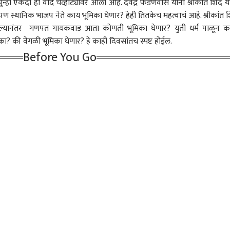
्हा एकदा हा वाद चव्हाट्यावर आला आहे.
देवेंद्र फडणवीस
यांनी श्रीकांत शिंदे य
गुडघे टेकवू नयेत;
कपिल
ण स्थानिक भाजप नेते काय भूमिका घेणार? हेही तितकेच महत्वाचं आहे. श्रीकांत शि
केजरीवालांचा गंभीर आरोप
आयो
झाल्यानंतर गणपत गायकवाड आता कोणती भूमिका घेणार? युती धर्म पाळून कट
चिरफ
का? की वेगळी भूमिका घेणार? हे काही दिवसांतच स्पष्ट होईल.
णूक आयोगानं केलेली
निवडणूक आयोगाने शिंदे
एकनाथ शिंदेंकडून त्या
जे क
 उजेडात आणली, अनिल
गटाला पक्षाचे नाव आणि चिन्ह
बैठकीत सेनेच्या घटनेत बदल,
सरक
Before You Go
ई यांनी सुनावणीत काय
दिले त्यामुळे विधिमंडळ
कपिल सिब्बल तारीख सांगत
सरका
ते सांगितलं
पक्षाचा एक गट आता मूळ पक्ष
म्हणाले...
दिसत
झाला; कपिल सिब्बलांनी
जात 
कळीचा मुद्दा मांडला
तार
दिपक