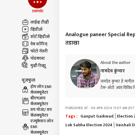
एक्स्प्लोर
लाईव्ह टीव्ही
व्हिडीओ
Analogue paneer Special Report :
शॉर्ट व्हिडीओ
तडाखा
वेब स्टोरिज्
फोटो गॅलरी
पॉडकास्ट
About the author
मुव्ही रिव्ह्यू
नामदेव कुंभार
यूजफुल
नामदेव कुंभार हे मागील
होम लोन EMI
टेक-ऑटो अशा विविध व
कॅलक्यूलेटर
बीएमआय
कॅलक्यूलेटर
PUBLISHED AT : 06 APR 2024 11:07 AM (IST
वय मोजा/ वय
कॅलक्यूलेटर
Tags :
Ganpat Gaikwad
Election
एज्युकेशन लोन
Lok Sabha Election 2024
Vaishali 
EMI
कॅलक्यूलेटर