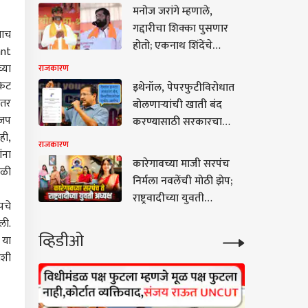
माहिती
मनोज जरांगे म्हणाले,
गद्दारीचा शिक्का पुसणार
ताच
होतो; एकनाथ शिंदेंचे
ant
जरांगेंना एका वाक्यात उत्तर,
्या
राजकारण
म्हणाले....
किट
इथेनॉल, पेपरफुटीविरोधात
ंतर
बोलणाऱ्यांची खाती बंद
ाजप
करण्यासाठी सरकारचा
ही,
मेटावर दबाव, मेटाने असली
राजकारण
ंना
बदमाशी करत मोदींसमोर
कारेगावच्या माजी सरपंच
गळी
गुडघे टेकवू नयेत;
निर्मला नवलेंची मोठी झेप;
केजरीवालांचा गंभीर आरोप
राष्ट्रवादीच्या युवती
पचे
प्रदेशाध्यक्षपदी निवड
ली.
व्हिडीओ
 या
अशी