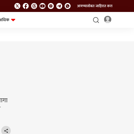
आमच्यासोबत जाहिरात करा
अधिक
शेत-शिवार
भविष्य
जागा
र