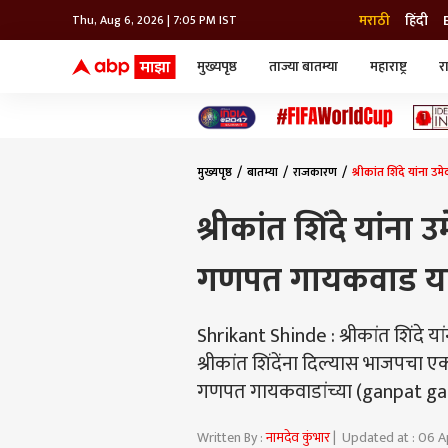
मराठी
हिंदी
Thu, Aug 6, 2026 | 7:05 PM IST
मुख्यपृष्ठ
ताज्या बातम्या
महाराष्ट्र
र
बातम्या
जॅाब माझा
लाईफ
भारत
महाराष्ट्र
टेक-गॅजेट
मुंबई
ऑटो
टेलिव्हिजन
विश्व
विश्व
मुख्यपृष्ठ
बातम्या
राजकारण
श्रीकांत शिंदे यांन
कोल्हापूर
पुणे
श्रीकांत शिंदे यां
नवी मुंबई
अमरावती
गणपत गायकवाड यां
अहमदनगर
अकोला
Shrikant Shinde : श्रीकांत शिंदे 
श्रीकांत शिंदेंना दिल्यास भाजपचा
गणपत गायकवाडांच्या (ganpat gai
Written By :
नामदेव कुंभार
| Updated at : 06 A