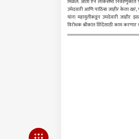
मिळले. आता ऐन लोकसभा निवडणुकीत पुन
उमेदवारी आणि पाठिंबा जाहीर केला खरं, प
यांना महायुतीकडून उमदेवारी जाहीर 
विरोधक श्रीकांत शिंदेंसाठी काम करणार 
निवड
चूक
LOGIN
देसा
घडलं 