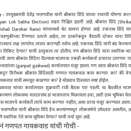
 :
उपमुख्यमंत्री देवेंद्र फडणवीस यांनी श्रीकांत शिंदे यांच्या नावाची घोषणा कर
n Lok Sabha Election) लढत निश्चित झाली आहे. श्रीकांत शिंदे (Shrik
hali Darekar Rane) यांच्यामध्ये थेट सामना होणार आहे. एकनाथ शिंदे यांच
ा निवडणुकीच्या रिंगणात उतरले आहेत, तर ठाकरेंकडून वैशाली दरेकर यांना ति
ाज्याचं लक्ष लागलेय. त्याला कारणही तसेच आहे. एकनाथ शिंदे यांनी बंड केल्यान
ाला तिकिट देणार? याची उत्सुकता तर होतीच. पण श्रीकांत शिंदे यांना स्थानिक भ
णची जागा श्रीकांत शिंदेंना दिल्यास भाजपचा एकही कार्यकर्ता प्रचारात उतरणार ना
च्या (ganpat gaikwad) कार्यालयात मंजूर झाला. पण आता श्रीकांत शिंदे या
ून कट्टर विरोधक श्रीकांत शिंदेंसाठी गणपत गायकवाड काम करणार का? की वे
ायकवाड यांची समजूत काढणार का? हे थोड्याच दिवसात स्पष्ट होईल.
ड यांच्या कार्यालयात शुक्रवारी रात्री बैठक पार पडली. या बैठकीत भाज
नी कल्याण लोकसभा मतदारसंघ हा भाजपलाच मिळायला हवा, अशी ठाम भूमिका घेत
्यास भाजपचे कार्यकर्ते त्यांचे काम करणार नाहीत, असा ठराव मंजूर करण्यात आला.
्र फडणवीस यांनी श्रीकांत शिंदे हेच कल्याणमधून लोकसभेचे उमेदवार असतील, 
थानिक नेते काय भूमिका घेणार? याची चर्चा सुरु आहे.
व्यानं गणपत गायकवाड यांची गोची -