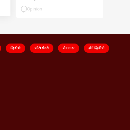
Opinion
व्हिडीओ
फोटो गॅलरी
पॉडकास्ट
शॉर्ट व्हिडीओ