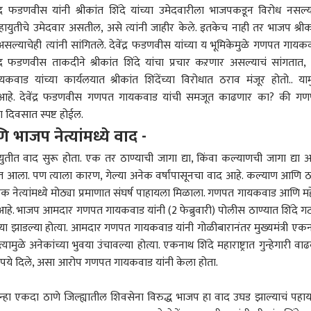
ंद्र फडणवीस यांनी श्रीकांत शिंदे यांच्या उमेदवारीला भाजपकडून विरोध नसल्य
 महायुतीचे उमेदवार असतील, असे त्यांनी जाहीर केले. इतकेच नाही तर भाजप श्रीक
असल्याचेही त्यांनी सांगितले. देवेंद्र फडणवीस यांच्या य भूमिकेमुळे गणपत गायक
र फडणवीस ताकदीने श्रीकांत शिंदे यांचा प्रचार कऱणार असल्याचं सांगतात,
 यांच्या कार्यलयात श्रीकांत शिंदेंच्या विरोधात ठराव मंजूर होतो.. याम
 कॉर्नर
वातावरण आहे. देवेंद्र फडणवीस गणपत गायकवाड यांची समजूत काढणार का? की ग
ा दिवसात स्पष्ट होईल.
भाजप नेत्यांमध्ये वाद -
 आर्टिकल
टॉप रील्स
तीत वाद सुरू होता. एक तर ठाण्याची जागा द्या, किंवा कल्याणची जागा द्या 
ारण
राजकारण
राजकारण
राज
ात आला. पण त्याला कारण, गेल्या अनेक वर्षांपासूनचा वाद आहे. कल्याण आणि ठ
 नेत्यांमध्ये मोठ्या प्रमाणात संघर्ष पाहायला मिळाला. गणपत गायकवाड आणि म
े. भाजप आमदार गणपत गायकवाड यांनी (2 फेब्रुवारी) पोलीस ठाण्यात शिंदे गट
्या झाडल्या होत्या. आमदार गणपत गायकवाड यांनी गोळीबारानंतर मुख्यमंत्री एक
त्यामुळे अनेकांच्या भुवया उंचावल्या होत्या. एकनाथ शिंदे
महाराष्ट्र
ात गुन्हेगारी वा
थ शिंदे अचानक दरे
इथेनॉल, पेपरफुटीविरोधात
राहुल गांधींचा Gen Z सोबत
तेव्
रुपये दिले, असा आरोप गणपत गायकवाड यांनी केला होता.
तून मुंबईकडे रवाना,
बोलणाऱ्यांची खाती बंद
संपर्क साधण्याचा प्रयत्न;
लोक,
 शाहांच्या भेटीसाठी
करण्यासाठी सरकारचा
राजकारण
इन्स्टावर 'आस्क मी एनीथिंग'
भारत
आयोग
राज
ुन्हा एकदा
ठाणे
जिल्ह्यातील शिवसेना विरुद्ध भाजप हा वाद उघड झाल्याचं पहा
आटोपल्याची सूत्रांची
मेटावर दबाव, मेटाने असली
सेशन सुरू, म्हणाले, तुम्ही मला
असं
ती
बदमाशी करत मोदींसमोर
काहीही विचारू शकता
कोणत