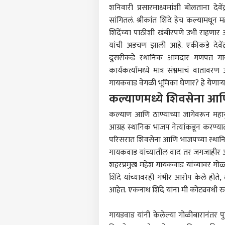
शनिवारी प्रसारमाध्यमांशी बोलताना देवे
सांगितलं. श्रीकांत शिंदे हेच कल्यामधून
शिंदेंच्या पाठीशी खंबीरपणे उभी राहणार 
यांची अडचण झाली आहे. एकीकडे देवेंद्
दुसरीकडे स्थानिक आमदार गणपत गायकवाड
पर्सनल
कार्यकर्त्यांमध्ये मात्र संभ्रमाचं 
गायकवाड वेगळी भूमिका घेणार? हे येणाऱ्य
कल्याणमध्ये शिवसेना आणि 
टॉप
हॅलो गेस्ट
कल्याण आणि ठाण्याच्या जागेवरून महायु
राजक
आग्रह स्थानिक भाजप नेत्यांकडून करण्य
आमच्यासोबत जाहिरात करा
परिसरात शिवसेना आणि भाजपच्या स्थानिक
प्रायव्हसी पॉलिसी
गायकवाड यांच्यातील वाद तर जगजाहीर आह
संपर्क साधा
शहरप्रमुख महेश गायकवाड यांच्यावर गोळ
करिअर
शिंदे यांच्यावरही गंभीर आरोप केले होते, 
एकना
आहेत. एकनाथ शिंदे यांना मी कोट्यवधी 
फीडबॅक
गावा
आमच्याबद्दल
अमित
भारत
गायडवाड यांनी केलेल्या गोळीबारानंतर प
दौरा 
माहि