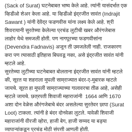
(Sack of Surat) घटनेबाबत भाष्य केले आहे. त्यांनी यासंदर्भात एक
व्हिडीओ शेअर केला आहे. या व्हिडीओ इंद्रजीत सावंत (Indrajit
Sawant ) यांनी देवेंद्र फडणवीस यांना लक्ष्य केले आहे. श्री
शिवरायानी सुरतेच्या केलेल्या प्रचंड लुटीची खबर औरंगजेबास
लाहोर येथे समजली होती. पण नागपूरच्या फडणवीसांना
(Devendra Fadnavis) अजून ती उमजलेली नाही. राजकारण
करा पण त्यासाठी इतिहास बिघवडू नका, असे इंद्रजीत सावंत यांनी
म्हटले आहे.
सुरतेच्या लुटीच्या घटनेबाबत बोलताना इंद्रजीत सावंत यांनी म्हटले
की, सूरत या शहराला मुघली साम्राज्यात बंदर-ए-मुबारक म्हटले
जायचे. सूरत हा मुघली साम्राज्याच्या गालावरचा तीळ आहे, असेही
म्हटले जायचे. छत्रपती शिवाजी महाराजांनी 1664 आणि 1670
अशा दोन वेळेस औरंगजेबाचे बंदर असलेल्या सुरतेवर छापा (Surat
Loot) टाकला. त्यांनी हे बंदर दोनवेळा लुटले. यावेळी शिवाजी
महाराजांनी वीरजी व्होरा, हाजी बेग, हाजी सय्यद या बड्या
व्यापाऱ्यांकडून प्रचंड मोठी संपत्ती आणली होती.