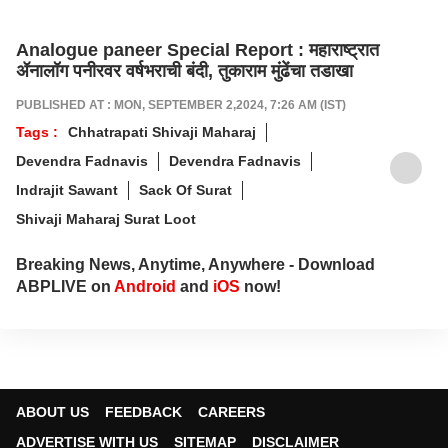
Analogue paneer Special Report : महाराष्ट्रात
ॲनालॉग पनीरवर वर्षभराची बंदी, तुकाराम मुंढेंचा तडाखा
PUBLISHED AT : MON, SEPTEMBER 2,2024, 7:26 AM (IST)
Tags :
Chhatrapati Shivaji Maharaj
Devendra Fadnavis
Devendra Fadnavis
Indrajit Sawant
Sack Of Surat
Shivaji Maharaj Surat Loot
Breaking News, Anytime, Anywhere - Download
ABPLIVE on
Android
and
iOS
now!
ABOUT US
FEEDBACK
CAREERS
ADVERTISE WITH US
SITEMAP
DISCLAIMER