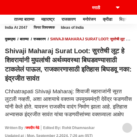
ताज्या बातम्या
महाराष्ट्र
राजकारण
मनोरंजन
क्रीडा
बिझनेस
India At 2047
फिफा विश्वचषक
Ideas of India
मुख्यपृष्ठ
बातम्या
राजकारण
SHIVAJI MAHARAJ SURAT LOOT: सुरतेची लूट हे
शिवरायांनी मुघलांची अर्थव्यवस्था बिघडवण्यासाठी टाकलेलं पाऊल, राजकारणासाठी इतिहास बिघडवू
Shivaji Maharaj Surat Loot: सुरतेची लूट हे
नका: इंद्रजीत सावंत
शिवरायांनी मुघलांची अर्थव्यवस्था बिघडवण्यासाठी
टाकलेलं पाऊल, राजकारणासाठी इतिहास बिघडवू नका:
इंद्रजीत सावंत
Chhatrapati Shivaji Maharaj: शिवाजी महाराजांनी सूरत
लुटली नव्हती, अशा आशयाचे वक्तव्य उपमुख्यमंत्री देवेंद्र फडणवीस
यांनी केले होते. यावरुन राजकीय वादंग निर्माण झाला आहे. इतिहास
अभ्यासक इंद्रजीत सावंत यांचा फडणवीसांच्या वक्तव्याला आक्षेप
Written By :
जयदीप मेढे
Edited By: Rohit Dhamnaskar
Updated at : Mon, September 2,2024, 7:26 am (IST)