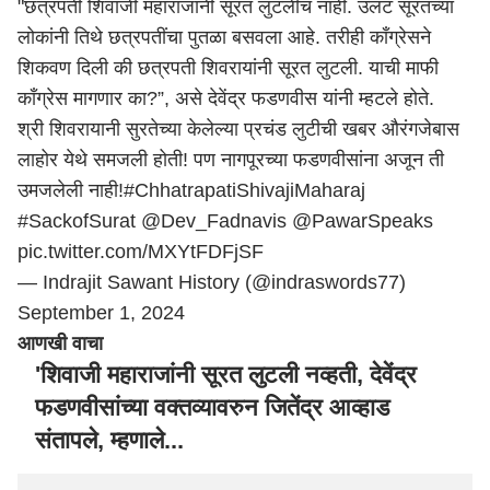
"छत्रपती शिवाजी महाराजांनी सूरत लुटलीच नाही. उलट सूरतच्या
लोकांनी तिथे छत्रपतींचा पुतळा बसवला आहे. तरीही काँग्रेसने
शिकवण दिली की छत्रपती शिवरायांनी सूरत लुटली. याची माफी
काँग्रेस मागणार का?”, असे देवेंद्र फडणवीस यांनी म्हटले होते.
श्री शिवरायानी सुरतेच्या केलेल्या प्रचंड लुटीची खबर औरंगजेबास
लाहोर येथे समजली होती! पण
नागपूर
च्या फडणवीसांना अजून ती
उमजलेली नाही!
#ChhatrapatiShivajiMaharaj
#SackofSurat
@Dev_Fadnavis
@PawarSpeaks
pic.twitter.com/MXYtFDFjSF
— Indrajit Sawant History (@indraswords77)
September 1, 2024
आणखी वाचा
'शिवाजी महाराजांनी सूरत लुटली नव्हती, देवेंद्र
फडणवीसांच्या वक्तव्यावरुन जितेंद्र आव्हाड
संतापले, म्हणाले...