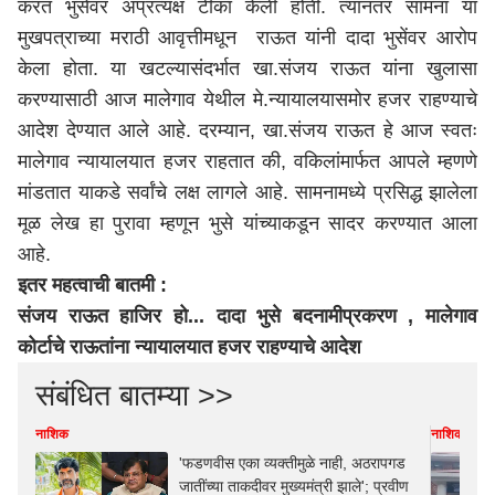
करत भुसेंवर अप्रत्यक्ष टीका केली होती. त्यानंतर सामना या
मुखपत्राच्या मराठी आवृत्तीमधून राऊत यांनी दादा भुसेंवर आरोप
केला होता. या खटल्यासंदर्भात खा.संजय राऊत यांना खुलासा
करण्यासाठी आज मालेगाव येथील मे.न्यायालयासमोर हजर राहण्याचे
आदेश देण्यात आले आहे. दरम्यान, खा.संजय राऊत हे आज स्वतः
मालेगाव न्यायालयात हजर राहतात की, वकिलांमार्फत आपले म्हणणे
मांडतात याकडे सर्वांचे लक्ष लागले आहे. सामनामध्ये प्रसिद्ध झालेला
मूळ लेख हा पुरावा म्हणून भुसे यांच्याकडून सादर करण्यात आला
आहे.
इतर महत्वाची बातमी :
संजय राऊत हाजिर हो... दादा भुसे बदनामीप्रकरण , मालेगाव
कोर्टाचे राऊतांना न्यायालयात हजर राहण्याचे आदेश
संबंधित बातम्या >>
नाशिक
नाशिक
'फडणवीस एका व्यक्तीमुळे नाही, अठरापगड
जातींच्या ताकदीवर मुख्यमंत्री झाले'; प्रवीण