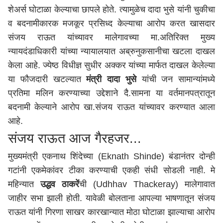
शेअर्स घोटाळा केल्याचा छापले होते. त्यामुळेच दादा भुसे यांनी चुकीचा
व बदनामीकारक मजकूर प्रसिध्द केल्याचा आरोप करत खासदार
संजय राऊत यांच्यावर मालेगावच्या मा.अतिरिक्त मुख्य
न्यायदंडाधिकारी यांच्या न्यायालयात अब्रुनुकसानीचा खटला दाखल
केला आहे. ज्येष्ठ विधीज्ञ सुधीर अक्कर यांच्या मार्फत दाखल केलेल्या
या फौजदारी खटल्यात
मंत्री दादा भुसे
यांची जन सामान्यांमध्ये
प्रतिमा मलिन करण्याच्या उद्देशाने दै.सामना या वर्तमानपत्रातून
बदनामी केल्याने आरोप खा.संजय राऊत यांच्यावर करण्यात आला
आहे.
संजय राऊत आज गैरहजर...
मुख्यमंत्री
एकनाथ शिंदे
च्या (Eknath Shinde) बंडानंतर दोन्ही
गटांनी एकमेकांवर टीका करण्याची एकही संधी सोडली नाही. मे
महिन्यात
उद्धव ठाकरें
ची (Udhhav Thackeray) मालेगावात
जाहीर सभा झाली होती. यावेळी बोलताना आपल्या भाषणातून संजय
राऊत यांनी गिरणा साखर कारखान्यात मोठा घोटाळा झाल्याचा आरोप