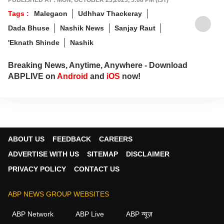
Tags :
Malegaon
Udhhav Thackeray
Dada Bhuse
Nashik News
Sanjay Raut
'Eknath Shinde
Nashik
Breaking News, Anytime, Anywhere - Download
ABPLIVE on
Android
and
iOS
now!
ABOUT US
FEEDBACK
CAREERS
ADVERTISE WITH US
SITEMAP
DISCLAIMER
PRIVACY POLICY
CONTACT US
ABP NEWS GROUP WEBSITES
ABP Network
ABP Live
ABP न्यूज़