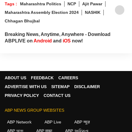
Tags :
Maharashtra Politics
NCP
Ajit Pawar
Maharashtra Assembly Election 2024
NASHIK
Chhagan Bhujbal
Breaking News, Anytime, Anywhere - Download
ABPLIVE on
Android
and
iOS
now!
ABOUT US
FEEDBACK
CAREERS
ADVERTISE WITH US
SITEMAP
DISCLAIMER
PRIVACY POLICY
CONTACT US
ABP NEWS GROUP WEBSITES
ABP Network
ABP Live
ABP न्यूज़
ABP আনন্দ
ABP माझा
ABP અસ્મિતા