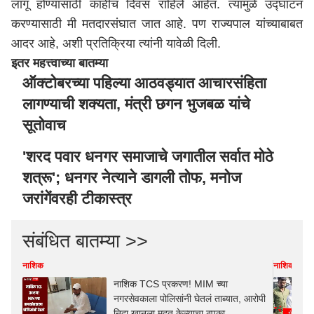
लागू होण्यासाठी काहीच दिवस राहिले आहेत. त्यामुळे उद्घाटन
करण्यासाठी मी मतदारसंघात जात आहे. पण राज्यपाल यांच्याबाबत
आदर आहे, अशी प्रतिक्रिया त्यांनी यावेळी दिली.
इतर महत्त्वाच्या बातम्या
ऑक्टोबरच्या पहिल्या आठवड्यात आचारसंहिता
लागण्याची शक्यता, मंत्री छगन भुजबळ यांचे
सूतोवाच
'शरद पवार धनगर समाजाचे जगातील सर्वात मोठे
शत्रू'; धनगर नेत्याने डागली तोफ, मनोज
जरांगेंवरही टीकास्त्र
संबंधित बातम्या >>
नाशिक
नाशिक
नाशिक TCS प्रकरण! MIM च्या
नगरसेवकाला पोलिसांनी घेतलं ताब्यात, आरोपी
निदा खानला मदत केल्याचा ठपका