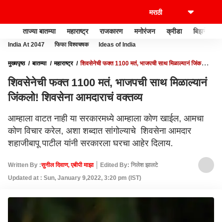
ताज्या बातम्या
महाराष्ट्र
राजकारण
मनोरंजन
क्रीडा
बिझनेस
India At 2047
फिफा विश्वचषक
Ideas of India
मुख्यपृष्ठ
बातम्या
महाराष्ट्र
शिवसेनेची फक्त 1100 मतं, भाजपची साथ मिळाल्यानं जिंकलो!
शिवसेना आमदाराचं वक्तव्य
शिवसेनेची फक्त 1100 मतं, भाजपची साथ मिळाल्यानं
जिंकलो! शिवसेना आमदाराचं वक्तव्य
आम्हाला वाटत नाही या सरकारमध्ये आम्हाला कोण खाईल, आमचा
कोण विचार करेल, अशा शब्दात सांगोल्याचे शिवसेना आमदार
शहाजीबापू पाटील यांनी सरकारला घरचा आहेर दिलाय.
Written By :
सुनील दिवाण, एबीपी माझा
Edited By: निलेश झालटे
Updated at : Sun, January 9,2022, 3:20 pm (IST)