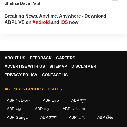
Shahaji Bapu Patil
Breaking News, Anytime, Anywhere - Download
ABPLIVE on
Android
and
iOS
now!
ABOUT US
FEEDBACK
CAREERS
ADVERTISE WITH US
SITEMAP
DISCLAIMER
PRIVACY POLICY
CONTACT US
ABP NEWS GROUP WEBSITES
ABP Network
ABP Live
ABP न्यूज़
ABP আনন্দ
ABP माझा
ABP અસ્મિતા
ABP Ganga
ABP ਸਾਂਝਾ
ABP நாடு
ABP దేశం