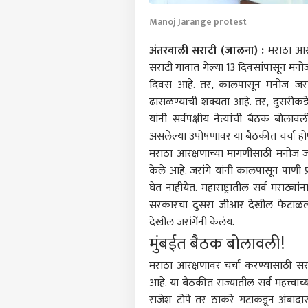
Manoj Jarange protest
अंतरवाली सराटी (जालना) :
मराठा आरक
सराटी गावात गेल्या 13 दिवसांपासून मनोज
दिवस आहे. तर, कालपासून मनोज जरांगे
ढासळण्याची शक्यता आहे. तर, दुसरीकडे म
यांनी सर्वपक्षीय नेत्यांची बैठक बोला
असलेल्या उपोषणावर या बैठकीत चर्चा हो
मराठा आरक्षणाच्या मागणीसाठी मनोज ज
केले आहे. जरांगे यांनी कालपासून पाणी
घेत नाहीयेत.
महाराष्ट्र
ातील सर्व मराठ्यां
सरकारचा दुसरा जीआर देखील फेटाळला
देखील जरांगेंनी केलंय.
मुंबई
त बैठक बोलावली!
मराठा आरक्षणावर चर्चा करण्यासाठी सर
आहे. या बैठकीत राज्यातील सर्व महत्त्वाच
राजेश टोपे तर ठाकरे गटाकडून अंबादा