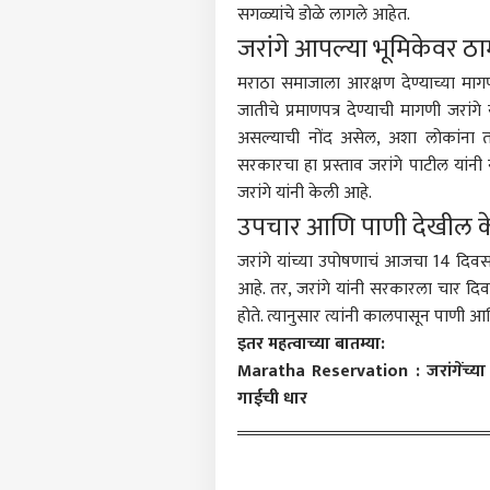
सगळ्यांचे डोळे लागले आहेत.
पर्सनल
जरांगे आपल्या भूमिकेवर ठा
मराठा समाजाला आरक्षण देण्याच्या 
टॉप
जातीचे प्रमाणपत्र देण्याची मागणी जरां
हॅलो गेस्ट
असल्याची नोंद असेल, अशा लोकांना तात
मुंबई
सरकारचा हा प्रस्ताव जरांगे पाटील यां
आमच्यासोबत जाहिरात करा
जरांगे यांनी केली आहे.
प्रायव्हसी पॉलिसी
उपचार आणि पाणी देखील केल
संपर्क साधा
जरांगे यांच्या उपोषणाचं आजचा 14 दिव
करिअर
आहे. तर, जरांगे यांनी सरकारला चार द
तुम्ह
फीडबॅक
होते. त्यानुसार त्यांनी कालपासून पाणी 
पनीर
आमच्याबद्दल
भेसळ
राजक
इतर महत्वाच्या बातम्या:
तुकार
Maratha Reservation : जरांगेंच्या
सोपा 
गाईची धार
राज 
आमदा