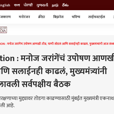
English
বাংলা
ਪੰਜਾਬੀ
ગુજરાતી
நாடு
దేశం
ाजकारण
मनोरंजन
क्रीडा
बिझनेस
भविष्य
लाईफस्टाईल
स्टाईल
क्राईम
व्यापार-उद्योग
ट्रेडिंग
ऑटो
 मनोज जरांगेंचं उपोषण आणखी तीव्र, पाणी सोडलं आणि सलाईनही काढलं, मुख्यमंत्र्यांनी आज संध्य
ion : मनोज जरांगेंचं उपोषण आणख
णि सलाईनही काढलं, मुख्यमंत्र्यांनी
ावली सर्वपक्षीय बैठक
णाच्या मुद्द्यावर तोडगा काढण्यासाठी मुंबईत मुख्यमंत्री एकनाथ 
ावली आहे.