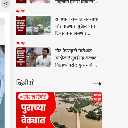
महिन्यात हजारो ठिकाणी
छापे, कारवायांच्या मागची
महाराष्ट्र
भूमिका काय?
सावधान! राज्यात पावसाचा
जोर वाढणार, पुढील पाच
दिवस कसं असणार
हवामान? कोणत्या जिल्ह्याला
महाराष्ट्र
कोणता अलर्ट?
नीट पेपरफुटी विरोधात
आंदोलन! मुंबईसह राज्यात
विद्यार्थ्यांवरील गुन्हे मागे घ्या,
आदित्य ठाकरेंचं पोलीस
महासंचालकांना पत्र
व्हिडीओ