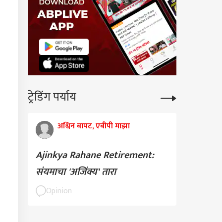
लांचं पुण्यातील भाषण,
झीला सुनावलं, म्हणाले...
ट्रेडिंग पर्याय
अश्विन बापट, एबीपी माझा
Ajinkya Rahane Retirement:
संयमाचा 'अजिंक्य' तारा
Opinion