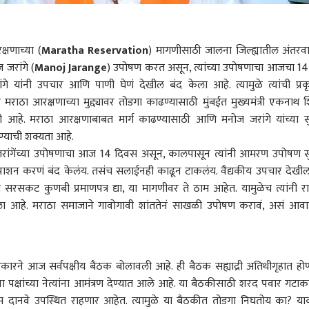
्षणाच्या (
Maratha Reservation
) मागणीसाठी जालना जिल्ह्यातील अंतरव
 जरांगे (
Manoj Jarange
) उपोषण करत असून, त्यांच्या उपोषणाचा आजचा 14
 यांनी उपचार आणि पाणी घेणं देखील बंद केला आहे. त्यामुळे त्यांची प्रक
राठा आरक्षणाच्या मुद्द्यावर तोडगा काढण्यासाठी मुंबईत मुख्यमंत्री
एकनाथ शि
वली आहे. मराठा आरक्षणाबाबत मार्ग काढण्यासाठी आणि मनोज जरांगे यांच्या स
ण्याची शक्यता आहे.
रांगेंच्या उपोषणाचा आज 14 दिवस असून, कालपासून त्यांनी आमरण उपोषण स
 प्राशन करणं बंद केलंय. तसंच सलाईनही काढून टाकलंय. वैद्यकीय उपचार देखील
ना सरसकट कुणबी प्रमाणपत्र द्या, या मागणीवर ते ठाम आहेत. यामुळेच त्यांनी रा
 आहे. मराठा समाजाने गावोगावी शांततेनं साखळी उपोषण करावं, असं आव
कारने आज सर्वपक्षीय बैठक बोलावली आहे. ही बैठक सह्याद्री अतिथीगृहात हो
्या पक्षांच्या नेत्यांना आमंत्रण देण्यात आले आहे. या बैठकीसाठी शरद पवार गटाक
स दानवे उपस्थित राहणार आहेत. त्यामुळे या बैठकीत तोडगा निघतोय का? या