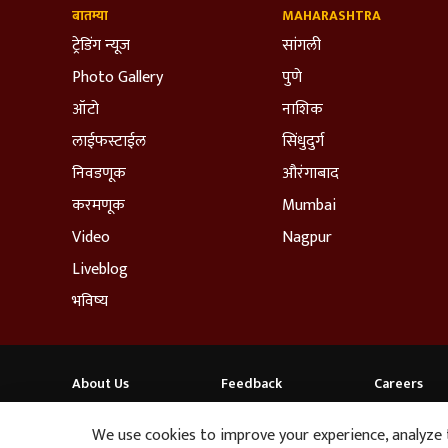
बातम्या
MAHARASHTRA
ट्रेडिंग न्यूज
सांगली
Photo Gallery
पुणे
ऑटो
नाशिक
लाईफस्टाईल
सिंधुदुर्ग
निवडणूक
औरंगाबाद
करमणूक
Mumbai
Video
Nagpur
Liveblog
भविष्य
About Us
Feedback
Careers
ABP NEWS GROUP WEBSITES
We use cookies to improve your experience, analyze tr