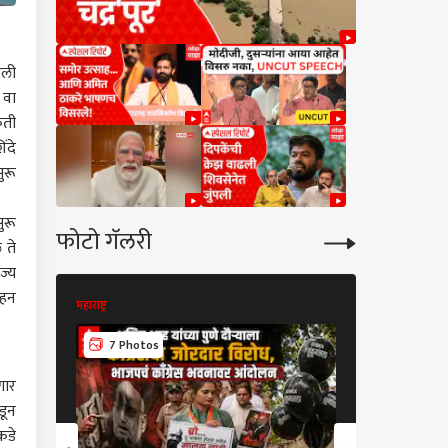
ाली
 वा
ृती
ंदे
ुरू
ुरू
फोटो गॅलरी
 ते
ज्य
ाहन
महाराष्ट्र
महाराष्ट्र
7 Photos
7 Photos
णार
डून
कडे