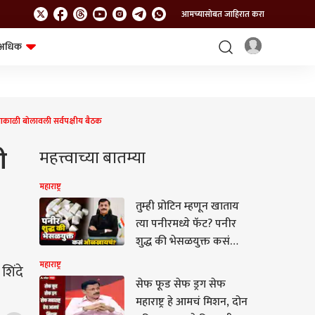
आमच्यासोबत जाहिरात करा
अधिक
शेत-शिवार
भविष्य
ाकाळी बोलावली सर्वपक्षीय बैठक
ी
महत्त्वाच्या बातम्या
महाराष्ट्र
तुम्ही प्रोटिन म्हणून खाताय
त्या पनीरमध्ये फॅट? पनीर
शुद्ध की भेसळयुक्त कसं
ओळखायचं? तुकाराम मुंढेंनी
महाराष्ट्र
शिंदे
सांगितला सोपा फॉर्म्युला
सेफ फूड सेफ ड्रग सेफ
महाराष्ट्र हे आमचं मिशन, दोन