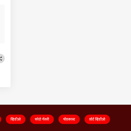
व्हिडीओ
फोटो गॅलरी
पॉडकास्ट
शॉर्ट व्हिडीओ