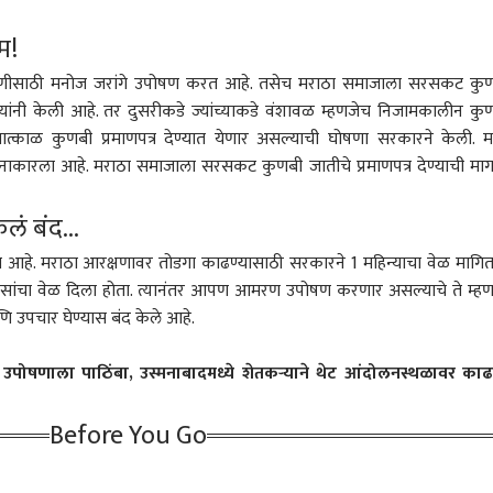
 कॉर्नर
म!
मागणीसाठी मनोज जरांगे उपोषण करत आहे. तसेच मराठा समाजाला सरसकट कु
 आर्टिकल
टॉप रील्स
गे यांनी केली आहे. तर दुसरीकडे ज्यांच्याकडे वंशावळ म्हणजेच निजामकालीन कु
्काळ कुणबी प्रमाणपत्र देण्यात येणार असल्याची घोषणा सरकारने केली. मात
क्रीडा
राजकारण
साता
नी नाकारला आहे. मराठा समाजाला सरसकट कुणबी जातीचे प्रमाणपत्र देण्याची मा
ं बंद...
स आहे. मराठा आरक्षणावर तोडगा काढण्यासाठी सरकारने 1 महिन्याचा वेळ मागि
िवसांचा वेळ दिला होता. त्यानंतर आपण आमरण उपोषण करणार असल्याचे ते म्हण
ी प्रोटिन म्हणून खाताय त्या
अजिंक्य रहाणेच्या निवृत्तीने
E-20 पेट्रोलविरोधात अरविंद
पर्य
आणि उपचार घेण्यास बंद केले आहे.
मध्ये फॅट? पनीर शुद्ध की
केकेआरमध्ये नेतृत्वाची
केजरीवालांचा एल्गार;
होण
युक्त कसं ओळखायचं?
ारण
पोकळी, नव्या कॅप्टनसाठी तीन
राजकारण
सरकारकडे तीन मागण्या अन्
राजकारण
बहर,
राज
ाम मुंढेंनी सांगितला
नावे समोर! किंग खान
थेट पीएम मोदींच्या
वेगव
 उपोषणाला पाठिंबा, उस्मनाबादमध्ये शेतकऱ्याने थेट आंदोलनस्थळावर का
फॉर्म्युला
कोणाला मान देणार?
निवासस्थानापर्यंत 4
ऑगस्टला किती लोकांचा
मोर्चा नेणार हे सुद्धा सांगितलं
Before You Go
ठाकरेंचा एकही खासदार-
राम-लक्ष्मणाच्या
मोदी म्हणतात, ज्यांनी ट्रोलिंग
भारता
र नाही, फक्त 6
जोडीसारखीच आज देशप्रेमी
केलंय, त्यांना मी माफ करतो,
काय