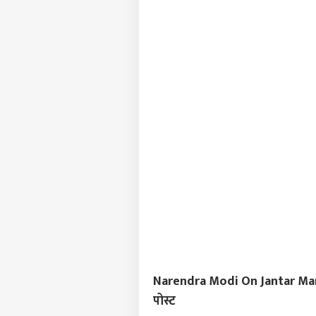
LOGIN
नगरसे
फूटप्
अमि
Narendra Modi On Jantar Mant
पोस्ट