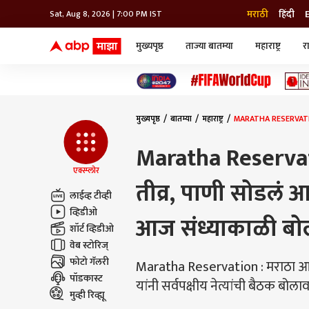
मराठी
हिंदी
Sat, Aug 8, 2026 | 7:00 PM IST
मुख्यपृष्ठ
ताज्या बातम्या
महाराष्ट्र
र
बातम्या
जॅाब माझा
लाईफ
भारत
महाराष्ट्र
टेक-गॅजेट
मुंबई
ऑटो
टेलिव्हिजन
विश्व
विश्व
मुख्यपृष्ठ
बातम्या
महाराष्ट्र
MARATHA RESERVATION :
कोल्हापूर
पुणे
Maratha Reservat
नवी मुंबई
अमरावती
एक्स्प्लोर
तीव्र, पाणी सोडलं आ
अहमदनगर
लाईव्ह टीव्ही
अकोला
व्हिडीओ
आज संध्याकाळी बोल
शॉर्ट व्हिडीओ
वेब स्टोरिज्
फोटो गॅलरी
Maratha Reservation : मराठा आरक्ष
पॉडकास्ट
यांनी सर्वपक्षीय नेत्यांची बैठक बोल
मुव्ही रिव्ह्यू