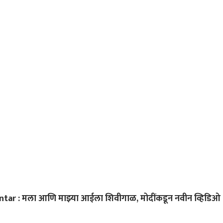
वक; त्यांच्याच मेंदूचे
जनता 'मोदी-शाह' जोडीकडे
मग NEET पेपर फुटल्यानं ज्या
डोवा
रिंट काढायला हवेत:
पाहते : एकनाथ शिंदे
मुलांनी आयुष्य संपवलं त्यांच्या
जेन 
त साटम
आई-वडिलांची कोण माफी
मागणार? डोकी फोडली त्यांचं
काय करणार? राज ठाकरेंचा
सवाल
ar : मला आणि माझ्या आईला शिवीगाळ, मोदींकडून नवीन व्हिडिओ