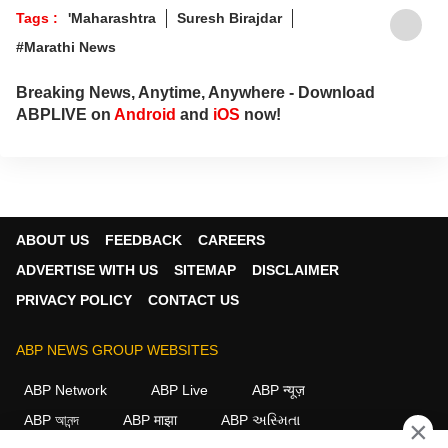
Tags :
'Maharashtra
Suresh Birajdar
#Marathi News
Breaking News, Anytime, Anywhere - Download
ABPLIVE on
Android
and
iOS
now!
ABOUT US
FEEDBACK
CAREERS
ADVERTISE WITH US
SITEMAP
DISCLAIMER
PRIVACY POLICY
CONTACT US
ABP NEWS GROUP WEBSITES
ABP Network
ABP Live
ABP न्यूज़
ABP আনন্দ
ABP माझा
ABP અસ્મિતા
×