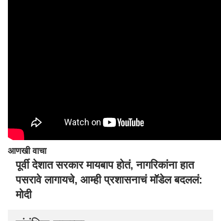
आणखी वाचा
पूर्वी देशात सरकार मायबाप होतं, नागरिकांना हात
पसरावे लागायचे, आम्ही प्रशासनाचं मॉडेल बदललं:
मोदी