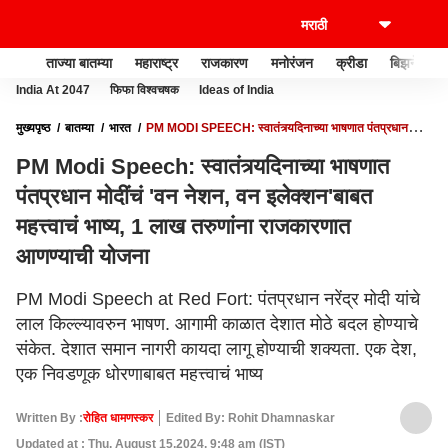
ताज्या बातम्या
महाराष्ट्र
राजकारण
मनोरंजन
क्रीडा
बिझनेस
India At 2047
फिफा विश्वचषक
Ideas of India
मुख्यपृष्ठ
बातम्या
भारत
PM MODI SPEECH: स्वातंत्र्यदिनाच्या भाषणात पंतप्रधान
मोदींचं 'वन नेशन, वन इलेक्शन'बाबत महत्त्वाचं भाष्य, 1 लाख तरुणांना राजकारणात आणण्याची योजना
PM Modi Speech: स्वातंत्र्यदिनाच्या भाषणात
पंतप्रधान मोदींचं 'वन नेशन, वन इलेक्शन'बाबत
महत्त्वाचं भाष्य, 1 लाख तरुणांना राजकारणात
आणण्याची योजना
PM Modi Speech at Red Fort: पंतप्रधान नरेंद्र मोदी यांचे
लाल किल्ल्यावरुन भाषण. आगामी काळात देशात मोठे बदल होण्याचे
संकेत. देशात समान नागरी कायदा लागू होण्याची शक्यता. एक देश,
एक निवडणूक धोरणाबाबत महत्त्वाचं भाष्य
Written By :
रोहित धामणस्कर
Edited By: Rohit Dhamnaskar
Updated at : Thu, August 15,2024, 9:48 am (IST)