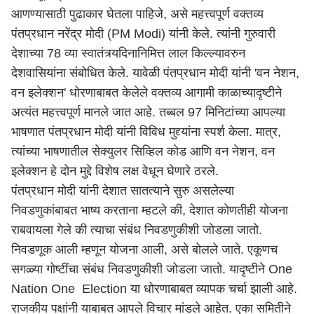
आणण्यासाठी पुढाकार घेतला पाहिजे, असे महत्त्वपूर्ण वक्तव्य
पंतप्रधान नरेंद्र मोदी (
PM Modi
) यांनी केले. त्यांनी गुरुवारी
देशाच्या 78 व्या स्वातंत्र्यदिनानिमित्त लाल किल्ल्यावरुन
देशवासियांना संबोधित केले. यावेळी पंतप्रधान मोदी यांनी 'वन नेशन,
वन इलेक्शन' धोरणाबाबत केलेले वक्तव्य आगामी काळाच्यादृष्टीने
अत्यंत महत्त्वपूर्ण मानले जात आहे. तब्बल 97 मिनिटांच्या आपल्या
भाषणात पंतप्रधान मोदी यांनी विविध मुद्द्यांना स्पर्श केला. मात्र,
त्यांच्या भाषणातील सेक्युलर सिव्हिल कोड आणि वन नेशन, वन
इलेक्शन हे दोन मुद्दे विशेष लक्ष वेधून घेणारे ठरले.
पंतप्रधान मोदी यांनी देशात सातत्याने सुरु असलेल्या
निवडणुकांबाबत भाष्य करताना म्हटले की, देशात कोणतीही योजना
राबवायला गेले की त्याचा संबंध निवडणुकीशी जोडला जातो.
निवडणूक आली म्हणून योजना आली, असे बोलले जाते. एकूणच
सगळ्या गोष्टींचा संबंध निवडणुकीशी जोडला जातो. यादृष्टीने One
Nation One Election या धोरणाबाबत व्यापक चर्चा झाली आहे.
राजकीय पक्षांनी याबाबत आपले विचार मांडले आहेत. एका समितीने