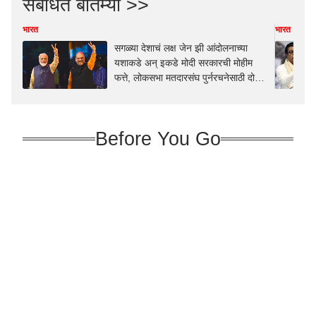
संबंधित बातम्या >>
भारत
भारत
सगळ्या देशाचं लक्ष जेन झी आंदोलनाच्या
यशाकडे अन् इकडे मोदी सरकारची मोहीम
फत्ते, लोकसभा मतदारसंघ पुर्नरचनेसाठी दोन
तृतीयांश मतांची जुळवाजुळव पूर्ण?
Before You Go