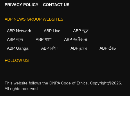
PRIVACY POLICY
CONTACT US
ABP NEWS GROUP WEBSITES
ABP Network
ABP Live
ABP न्यूज़
ABP আনন্দ
ABP माझा
ABP અસ્મિતા
ABP Ganga
ABP ਸਾਂਝਾ
ABP நாடு
ABP దేశం
FOLLOW US
This website follows the
DNPA Code of Ethics.
Copyright@2026.
All rights reserved.