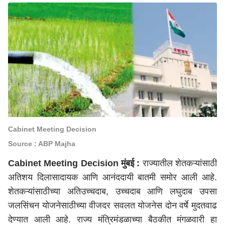
Cabinet Meeting Decision
Source : ABP Majha
Cabinet Meeting Decision
मुंबई
:
राज्यातील
शेतकऱ्यां
साठी
अतिशय
दिलासा
दायक
आणि
आनंद
दायी
बातमी
समोर
आली
आहे
.
शेतकऱ्यांसाठीच्या अतिउच्चदाब, उच्चदाब आणि लघुदाब उपसा
जलसिंचन योजनेसाठीच्या वीजदर सवलत योजनेस दोन वर्षे मुदतवाढ
देण्यात
आली
आहे
. राज्य मंत्रिमंडळाच्या बैठकीत मंगळवारी
हा