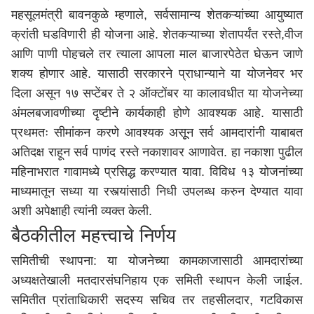
महसूलमंत्री बावनकुळे म्हणाले, सर्वसामान्य शेतकऱ्यांच्या आयुष्यात
क्रांंती घडविणारी ही योजना आहे. शेतकऱ्याच्या शेतापर्यंत रस्ते,वीज
आणि पाणी पोहचले तर त्याला आपला माल बाजारपेठेत घेऊन जाणे
शक्य होणार आहे. यासाठी सरकारने प्राधान्याने या योजनेवर भर
दिला असून १७ सप्टेंबर ते २ ऑक्टोंबर या कालावधीत या योजनेच्या
अंमलबजावणीच्या दृष्टीने कार्यकाही होणे आवश्यक आहे. यासाठी
प्रथमतः सीमांकन करणे आवश्यक असूून सर्व आमदारांनी याबाबत
अतिदक्ष राहून सर्व पाणंद रस्ते नकाशावर आणावेत. हा नकाशा पुढील
महिनाभरात गावामध्ये प्रसिद्ध करण्यात यावा. विविध १३ योजनांच्या
माध्यमातून सध्या या रस्त्यांसाठी निधी उपलब्ध करुन देण्यात यावा
अशी अपेक्षाही त्यांनी व्यक्त केली.
बैठकीतील महत्त्वाचे निर्णय
समितीची स्थापना: या योजनेच्या कामकाजासाठी आमदारांच्या
अध्यक्षतेखाली मतदारसंघनिहाय एक समिती स्थापन केली जाईल.
समितीत प्रांताधिकारी सदस्य सचिव तर तहसीलदार, गटविकास