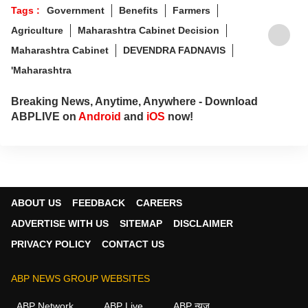
Tags :
Government
Benefits
Farmers
Agriculture
Maharashtra Cabinet Decision
Maharashtra Cabinet
DEVENDRA FADNAVIS
'Maharashtra
Breaking News, Anytime, Anywhere - Download
ABPLIVE on
Android
and
iOS
now!
ABOUT US
FEEDBACK
CAREERS
ADVERTISE WITH US
SITEMAP
DISCLAIMER
PRIVACY POLICY
CONTACT US
ABP NEWS GROUP WEBSITES
ABP Network
ABP Live
ABP न्यूज़