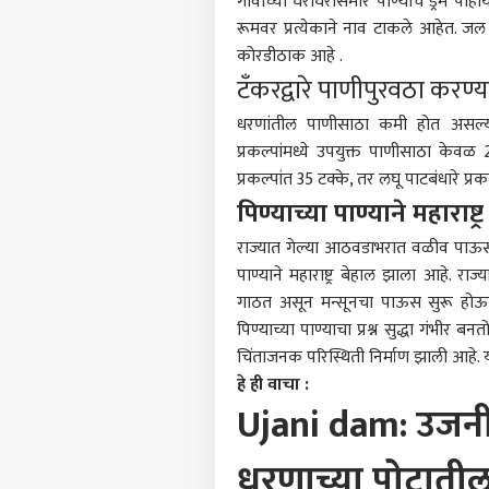
गावाच्या घराघरासमोर पाण्याचे ड्रम पा
रूमवर प्रत्येकाने नाव टाकले आहेत. ज
कोरडीठाक आहे .
टँकरद्वारे पाणीपुरवठा करण्
पर्सनल
धरणांतील पाणीसाठा कमी होत असल्यान
प्रकल्पांमध्ये उपयुक्त पाणीसाठा केवळ
प्रकल्पांत 35 टक्के, तर लघू पाटबंधारे प
टॉप
हॅलो गेस्ट
पिण्याच्या पाण्याने महाराष्ट्
राज्यात गेल्या आठवडाभरात वळीव पाऊस झा
पुणे
आमच्यासोबत जाहिरात करा
पाण्याने
महाराष्ट्र
बेहाल झाला आहे. राज्
प्रायव्हसी पॉलिसी
गाठत असून मन्सूनचा पाऊस सुरू होऊन
संपर्क साधा
पिण्याच्या पाण्याचा प्रश्न सुद्धा गंभ
करिअर
चिंताजनक परिस्थिती निर्माण झाली आहे.
हे ही वाचा :
फीडबॅक
अचा
Ujani dam: उजनी
आमच्याबद्दल
अमेरि
महाराष्ट
शिरत
प्रचं
धरणाच्या पोटातील दु
घडलं