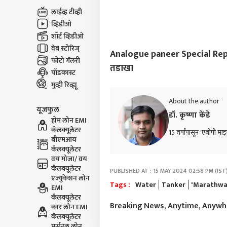
लाईव्ह टीव्ही
व्हिडीओ
शॉर्ट व्हिडीओ
वेब स्टोरिज्
Analogue paneer Special Report :
फोटो गॅलरी
तडाखा
पॉडकास्ट
मुव्ही रिव्ह्यू
About the author
यूजफुल
डॉ. कृष्णा केंडे
होम लोन EMI
कॅलक्यूलेटर
15 वर्षांपासून 'एबीपी माझ
बीएमआय
कॅलक्यूलेटर
वय मोजा/ वय
कॅलक्यूलेटर
PUBLISHED AT : 15 MAY 2024 02:58 PM (IST
एज्युकेशन लोन
Tags :
Water
Tanker
'Marathw
EMI
कॅलक्यूलेटर
Breaking News, Anytime, Anyw
कार लोन EMI
कॅलक्यूलेटर
पर्सनल लोन