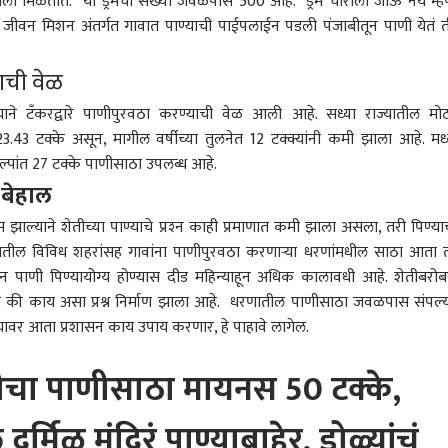
हायला मिळतात. या ड्रमची संख्या जवळपास 500 आहे. ड्रम चोरीला जाऊ नये म्ह
ल जीवन मिशन अंतर्गत गावात पाण्याची पाईपलाईन पडली पंजाबीतून पाणी येतं 
याची वेळ
 कॉर्नर
े टँकरद्वारे पाणीपुरवठा करण्याची वेळ आली आहे. सध्या राज्यातील मोठ
 23.43 टक्के असून, मागील वर्षीच्या तुलनेत 12 टक्क्यांनी कमी झाला आहे. मध
्रकल्पांत 27 टक्के पाणीसाठा उपलब्ध आहे.
 आर्टिकल
टॉप रील्स
र बेहाल
ल्याने शेतीच्या पाण्याचे प्रश्‍न काही प्रमाणात कमी झाला असला, तरी पिण्याच
राजकारण
महाराष्ट्र
भारत
यातील विविध शहरांसह गावांना पाणीपुरवठा करणाऱ्या धरणांमधील साठा आता
 पाणी पिण्यायोग्य होण्यास दीड महिन्याहून अधिक कालावधी आहे. शेतीबरो
ीर बनतो की काय असा प्रश्न निर्माण झाला आहे. धरणातील पाणीसाठा जवळपास संपल्य
 यावर आता प्रशासन काय उपाय करणार, हे पाहावे लागेल.
हिंजवडी आयटी पार्कमध्ये
'कॉकरोच जनता पार्टी' च्या
Maharashtra
Old
नक NSG अन्
बैठकीत सात तास मंथन, CJP
Live blog updates:
आणि 
चा पाणीसाठा मायनस 50 टक्के,
केच्या फोर्स वनचे कमांडो
्र
कडून पुढचा मास्टरप्लॅन तयार,
क्राईम
म्हाडाच्या मुंबईतील 2640
अहिल्यानगर
निशा
क्राई
ाच सगळेच घाबरले,
आज मोठी घोषणा केली
घरांसाठी आज लॉटरी
धडक
ड गुप्तता, नेमकं काय
जाणार; आशुतोष रांका यांची
निघणार, अर्जदारांची धाकधूक
र्मिळ मंदिरं पाण्याबाहेर, डोळ्यांचं
?
माहिती
वाढली