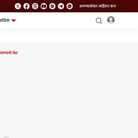
आमच्यासोबत जाहिरात करा
अधिक
शेत-शिवार
भविष्य
वण्याची वेळ