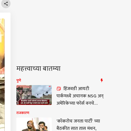
महत्त्वाच्या बातम्या
पुणे
हिंजवडी आयटी
पार्कमध्ये अचानक NSG अन्
अमेरिकेच्या फोर्स वनचे
कमांडो शिरताच सगळेच
राजकारण
घाबरले, प्रचंड गुप्तता, नेमकं
'कॉकरोच जनता पार्टी' च्या
काय घडलं?
बैठकीत सात तास मंथन,