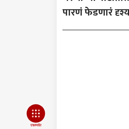
पारणं फेडणारं दृश्
म्हाड
प्रकल
LOGIN
उपमुख्
निर्दे
एक्स्प्लोर