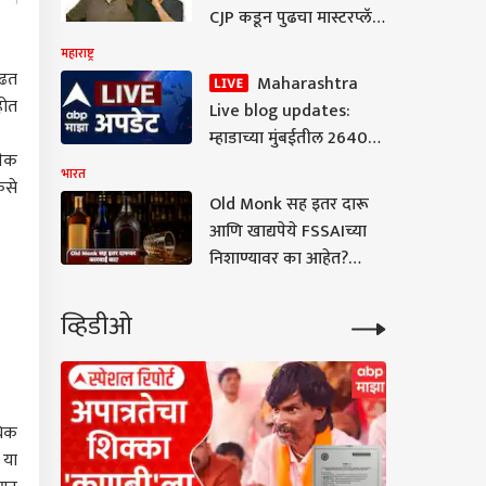
CJP कडून पुढचा मास्टरप्लॅन
तयार, आज मोठी घोषणा
महाराष्ट्र
केली जाणार; आशुतोष रांका
ाढत
Maharashtra
यांची माहिती
होत
Live blog updates:
म्हाडाच्या मुंबईतील 2640
नेक
घरांसाठी आज लॉटरी
भारत
कसे
निघणार, अर्जदारांची
Old Monk सह इतर दारू
धाकधूक वाढली
आणि खाद्यपेये FSSAIच्या
निशाण्यावर का आहेत?
देशभर धडक कारवाई
व्हिडीओ
धिक
 या