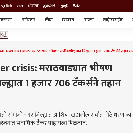
English
বাংলা
ਪੰਜਾਬੀ
ગુજરાતી
நாடு
దేశం
ाजकारण
मनोरंजन
क्रीडा
बिझनेस
भविष्य
लाईफस्टाईल
स्टाईल
क्राईम
व्यापार-उद्योग
ट्रेडिंग
ऑटो
A WATER CRISIS: मराठवाड्यात भीषण 'पाणीबाणी'; सात जिल्ह्यात 1 हजार 706 टँकर्सने तहान भाग
 crisis: मराठवाड्यात भीषण
्ह्यात 1 हजार 706 टँकर्सने तहान
ी संभाजी नगर जिल्ह्यात आशिया खंडातील सर्वात मोठे धरण ज्या
तालुक्यात सर्वाधिक टँकर पाहायला मिळतात.