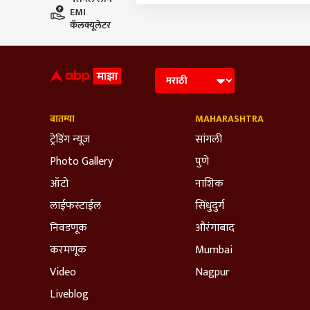
EMI
कॅलक्यूलेटर
बातम्या
MAHARASHTRA
ट्रेडिंग न्यूज
सांगली
Photo Gallery
पुणे
ऑटो
नाशिक
लाईफस्टाईल
सिंधुदुर्ग
निवडणूक
औरंगाबाद
करमणूक
Mumbai
Video
Nagpur
Liveblog