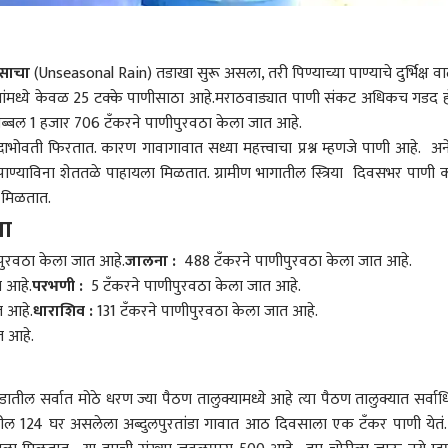
साचा
(Unseasonal Rain) तडाखा सुरू असला, तरी पिण्याच्या पाण्याचे दुर्भिक्ष व
णांमध्ये केवळ 25 टक्के पाणीसाठा आहे.मराठवाड्यात पाणी संकट अधिकच गडद 
 तब्बल 1 हजार 706 टँकरने पाणीपुरवठा केला जात आहे.
ाभोवती फिरतात. कारण गावागावात सध्या महत्त्वाचा प्रश्न म्हणजे पाणी आहे. अ
. पाण्याविना शेततळे पाहायला मिळतात. ग्रामीण भागातील स्त्रिया दिवसभर पाणी 
ा मिळतात.
या
ुरवठा केला जात आहे.
जालना :
488 टँकरने पाणीपुरवठा केला जात आहे.
 आहे.
परभणी
:
5 टँकरने पाणीपुरवठा केला जात आहे.
 आहे.
धाराशिव
:
131 टँकरने पाणीपुरवठा केला जात आहे.
त आहे.
ातील सर्वात मोठे धरण ज्या पैठण तालुक्यामध्ये आहे त्या पैठण तालुक्यात सर्वा
तील 124 घर असलेला अब्दुलपुरतांडा गावात आठ दिवसाला एक टँकर पाणी येतं.