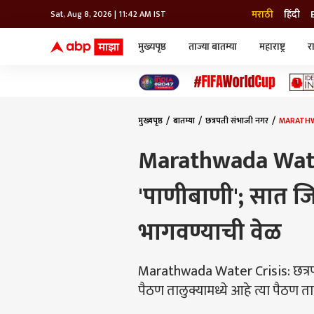
मराठी
हिंदी
Sat, Aug 8, 2026 | 11:42 AM IST
मुख्यपृष्ठ
ताज्या बातम्या
महाराष्ट्र
र
बातम्या
जॅाब माझा
लाईफ
भारत
महाराष्ट्र
टेक-गॅजेट
मुंबई
ऑटो
टेलिव्हिजन
विश्व
विश्व
मुख्यपृष्ठ
बातम्या
छत्रपती संभाजी नगर
MARATHWAD
कोल्हापूर
पुणे
Marathwada Water
नवी मुंबई
अमरावती
'पाणीबाणी'; सात जिल
अहमदनगर
अकोला
भागवण्याची वेळ
Marathwada Water Crisis: छत्रपत
पैठण तालुक्यामध्ये आहे त्या पैठण 