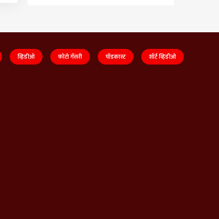
व्हिडीओ
फोटो गॅलरी
पॉडकास्ट
शॉर्ट व्हिडीओ