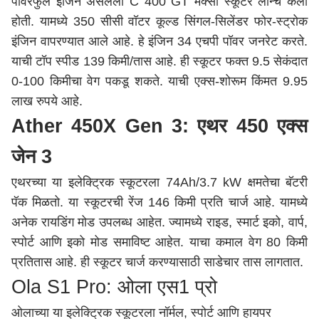
पॉवरफुल इंजिन असलेली C 400 GT मॅक्सी स्कूटर लॉन्च केली
होती. यामध्ये 350 सीसी वॉटर कूल्ड सिंगल-सिलेंडर फोर-स्ट्रोक
इंजिन वापरण्यात आले आहे. हे इंजिन 34 एचपी पॉवर जनरेट करते.
याची टॉप स्पीड 139 किमी/तास आहे. ही स्कूटर फक्त 9.5 सेकंदात
0-100 किमीचा वेग पकडू शकते. याची एक्स-शोरूम किंमत 9.95
लाख रुपये आहे.
Ather
450X Gen 3: एथर 450 एक्स
जेन 3
एथरच्या या इलेक्ट्रिक स्कूटरला 74Ah/3.7 kW क्षमतेचा बॅटरी
पॅक मिळतो. या स्कूटरची रेंज 146 किमी प्रति चार्ज आहे. यामध्ये
अनेक रायडिंग मोड उपलब्ध आहेत. ज्यामध्ये राइड, स्मार्ट इको, वार्प,
स्पोर्ट आणि इको मोड समाविष्ट आहेत. याचा कमाल वेग 80 किमी
प्रतितास आहे. ही स्कूटर चार्ज करण्यासाठी साडेचार तास लागतात.
Ola
S1 Pro: ओला एस1 प्रो
ओलाच्या या इलेक्ट्रिक स्कूटरला नॉर्मल, स्पोर्ट आणि हायपर