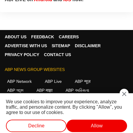
ABOUT US
FEEDBACK
CAREERS
ADVERTISE WITH US
SITEMAP
DISCLAIMER
PRIVACY POLICY
CONTACT US
ABP NEWS GROUP WEBSITES
ABP Network
ABP Live
ABP न्यूज़
ABP আনন্দ
ABP माझा
ABP અસ્મિતા
×
ABP Ganga
ABP ਸਾਂਝਾ
ABP நாடு
ABP దేశం
We use cookies to improve your experience, analyze
traffic, and personalize content. By clicking "Allow", you
FOLLOW US
agree to our use of cookies.
Decline
Allow