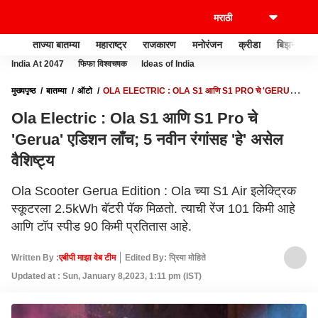
ताज्या बातम्या
महाराष्ट्र
राजकारण
मनोरंजन
क्रीडा
बिझनेस
India At 2047
फिफा विश्वचषक
Ideas of India
मुख्यपृष्ठ
बातम्या
ऑटो
OLA ELECTRIC : OLA S1 आणि S1 PRO चे 'GERUA'
एडिशन लाँच; 5 नवीन रंगांसह 'हे' असेल वैशिष्ट्य
Ola Electric : Ola S1 आणि S1 Pro चे
'Gerua' एडिशन लाँच; 5 नवीन रंगांसह 'हे' असेल
वैशिष्ट्य
Ola Scooter Gerua Edition : Ola च्या S1 Air इलेक्ट्रिक
स्कूटरला 2.5kWh बॅटरी पॅक मिळतो. त्याची रेंज 101 किमी आहे
आणि टॉप स्पीड 90 किमी प्रतितास आहे.
Written By :
एबीपी माझा वेब टीम
Edited By: प्रिया मोहिते
Updated at : Sun, January 8,2023, 1:11 pm (IST)