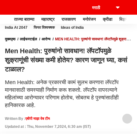
ताज्या बातम्या
महाराष्ट्र
राजकारण
मनोरंजन
क्रीडा
बिझनेस
India At 2047
फिफा विश्वचषक
Ideas of India
मुख्यपृष्ठ
लाईफस्टाईल
आरोग्य
MEN HEALTH: पुरुषांनो सावधान! लॅपटॉपमुळे शुक्राणूंची
संख्या कमी होतेय? कारण जाणून घ्या, कसं टाळाल?
Men Health: पुरुषांनो सावधान! लॅपटॉपमुळे
शुक्राणूंची संख्या कमी होतेय? कारण जाणून घ्या, कसं
टाळाल?
Men Health: अनेक प्रकारची कामं सुलभ करणारा लॅपटॉप
मानवासाठी समस्याही निर्माण करू शकतो. लॅपटॉप वापरल्याने
महिलांच्या आरोग्यावर परिणाम होतोच, सोबतच हे पुरुषांसाठीही
हानिकारक आहे.
Written By :
एबीपी माझा वेब टीम
Updated at : Thu, November 7,2024, 6:30 am (IST)