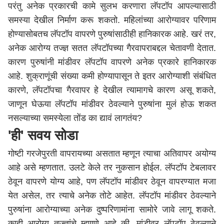
परंतु अनेक प्रकारची कामे सुलभ करणारा लॅपटॉप आपल्यासाठी
समस्या देखील निर्माण करू शकतो. महिलांच्या आरोग्यावर परिणाम
होण्यासोबतच लॅपटॉप वापरणे पुरुषांसाठीही हानिकारक आहे. खरं तर,
अनेक आरोग्य तज्ज्ञ सतत लॅपटॉपच्या गैरवापराबद्दल चेतावणी देतात.
कारण पुरुषांनी मांडीवर लॅपटॉप वापरणे अनेक प्रकारे हानिकारक
आहे. शुक्राणूंची संख्या कमी होण्यापासून ते इतर आरोग्याशी संबंधित
कारणे, लॅपटॉपचा गैरवापर हे देखील त्यामागचे कारण असू शकते,
जाणून घेऊया लॅपटॉप मांडीवर ठेवल्याने पुरुषांना मुलं होऊ शकत
नसल्याच्या समस्येला तोंड का द्यावं लागतंय?
'ही' सवय सोडा
गोष्टी गरजेपुरती वापरायच्या असतात म्हणून त्याचा अतिवापर अयोग्य
आहे असे म्हणतात. उलटे केले तर नुकसान होईल. लॅपटॉप टेबलावर
ठेवून वापरणे योग्य आहे, पण लॅपटॉप मांडीवर ठेवून वापरण्यात मजा
येत असेल, तर त्याचे अनेक तोटे आहेत. लॅपटॉप मांडीवर ठेवल्याने
पुरुषांना आरोग्याच्या अनेक दुष्परिणामांना सामोरे जावे लागू शकते.
काही आरोग्य तज्ज्ञांचे म्हणणे आहे की, मांडीवर लॅपटॉप ठेवल्याने