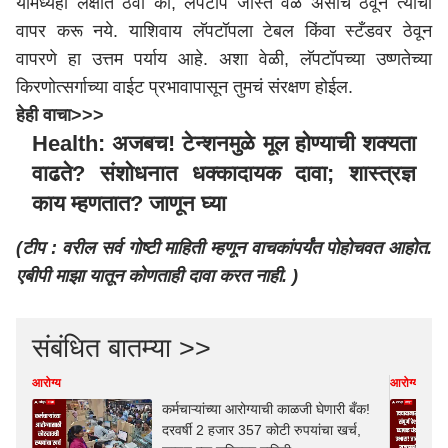
यामध्येही लक्षात ठेवा की, लॅपटॉप जास्त वेळ असाच ठेवून त्याचा
वापर करू नये. याशिवाय लॅपटॉपला टेबल किंवा स्टँडवर ठेवून
वापरणे हा उत्तम पर्याय आहे. अशा वेळी, लॅपटॉपच्या उष्णतेच्या
किरणोत्सर्गाच्या वाईट प्रभावापासून तुमचं संरक्षण होईल.
हेही वाचा>>>
Health: अजबच! टेन्शनमुळे मूल होण्याची शक्यता
वाढते? संशोधनात धक्कादायक दावा; शास्त्रज्ञ
काय म्हणतात? जाणून घ्या
(टीप : वरील सर्व गोष्टी माहिती म्हणून वाचकांपर्यंत पोहोचवत आहोत.
एबीपी माझा यातून कोणताही दावा करत नाही. )
संबंधित बातम्या >>
आरोग्य
आरोग्य
कर्मचाऱ्यांच्या आरोग्याची काळजी घेणारी बँक!
दरवर्षी 2 हजार 357 कोटी रुपयांचा खर्च,