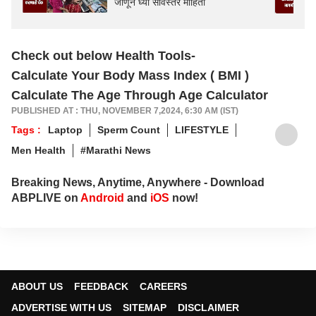
जाणून घ्या सविस्तर माहिती
Check out below Health Tools-
Calculate Your Body Mass Index ( BMI )
Calculate The Age Through Age Calculator
PUBLISHED AT : THU, NOVEMBER 7,2024, 6:30 AM (IST)
Tags :
Laptop
Sperm Count
LIFESTYLE
Men Health
#Marathi News
Breaking News, Anytime, Anywhere - Download
ABPLIVE on
Android
and
iOS
now!
ABOUT US
FEEDBACK
CAREERS
ADVERTISE WITH US
SITEMAP
DISCLAIMER