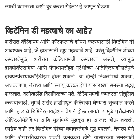
त्याची कमतरता कशी दूर करता येईल? हे जाणून घेऊया.
व्हिटॅमिन डी महत्वाचे का आहे?
शरीरात कॅल्शियम आणि फॉस्फरसचे शोषण करण्यासाठी व्हिटॅमिन डी
आवश्यक आहे, जे हाडांसाठी खूप महत्वाचे आहे. परंतु व्हिटॅमिन डीच्या
कमतरतेमुळे, शरीरात कॅल्शियमची कमतरता असते, ज्यामुळे
हायपोकॅल्सेमिया आणि पॅराथायरॉईड ग्रंथीच्या अतिक्रियाशीलतेमुळे
हायपरपॅराथायरॉईडीझम होऊ शकतो. या दोन्ही स्थितींमध्ये थकवा,
अशक्तपणा, नैराश्य आणि स्नायू कडक होणे यासारख्या समस्या उद्भवू
शकतात. क्लीव्हलँड क्लिनिकच्या मते, कॅल्शियमची कमतरता संतुलित
करण्यासाठी, तुमचं शरीर हाडांमधून कॅल्शियम घेण्यास सुरुवात करते
आणि हाडांचे डिमिनेरलायझेशन वेगाने होऊ लागते. यामुळे प्रौढांमध्ये
ऑस्टिओमॅलेशिया आणि मुलांमध्ये मुडदूस हा आजार होऊ शकतो.
एवढेच नाही तर व्हिटॅमिन डीच्या कमतरतेमुळे मूड बदलणे, नैराश्य येणे
आणि रोगप्रतिकारक शक्ती कमकुवत होणे यासारख्या समस्याही