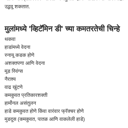
उद्भवू शकतात.
मुलांमध्ये 'व्हिटॅमिन डी' च्या कमतरतेची चिन्हे
थकवा
हाडांमध्ये वेदना
स्नायू कडक होणे
अशक्तपणा आणि वेदना
मूड स्विंग्स
नैराश्य
वाढ खुंटणे
कमकुवत प्रतिकारशक्ती
हार्मोनल असंतुलन
हाडे कमकुवत होणे किंवा वारंवार फ्रॅक्चर होणे
मुडदूस (कमकुवत, पातळ आणि वाकलेली हाडे)