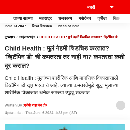
ताज्या बातम्या
महाराष्ट्र
राजकारण
मनोरंजन
क्रीडा
बिझनेस
India At 2047
फिफा विश्वचषक
Ideas of India
मुख्यपृष्ठ
लाईफस्टाईल
CHILD HEALTH : मुलं नेहमी चिडचिड करतात? 'व्हिटॅमिन डी' ची
कमतरता तर नाही ना? कमतरता कशी दूर कराल?
Child Health : मुलं नेहमी चिडचिड करतात?
'व्हिटॅमिन डी' ची कमतरता तर नाही ना? कमतरता कशी
दूर कराल?
Child Health : मुलांच्या शारीरिक आणि मानसिक विकासासाठी
व्हिटॅमिन डी खूप महत्वाचे आहे. त्याच्या कमतरतेमुळे सुद्धा मुलांच्या
शारीरिक विकासात अनेक समस्या उद्भवू शकतात
Written By :
एबीपी माझा वेब टीम
Updated at : Thu, June 6,2024, 1:23 pm (IST)