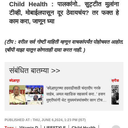
Child Health : पालकांनो.. सुट्टीत मुलांना
टीव्ही, मोबाईलपासून दूर ठेवायचंय? तर फक्त हे
काम करा, जाणून घ्या
(टीप : वरील सर्व गोष्टी माहिती म्हणून वाचकांपर्यंत पोहोचवत आहोत.
एबीपी माझा यातून कोणताही दावा करत नाही. )
संबंधित बातम्या >>
कोल्हापूर
क्रीडा
'कोल्हापूरच्या हद्दवाढीसाठी चंद्रदीप नरके
साहेब, अमल महाडिक सहकार्य करा..' हसन
मुश्रीफांनी थेट मुख्यमंत्र्यांसमोर कान टोचले,
महापौर रुपाराणी निकम अन् राजेश
क्षीरसागरही बोलले
PUBLISHED AT : THU, JUNE 6,2024, 1:23 PM (IST)
Tags :
Vitamin D
LIFESTYLE
Child Health