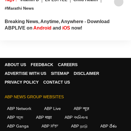
#Marathi News
Breaking News, Anytime, Anywhere - Download
ABPLIVE on
Android
and
iOS
now!
ABOUT US
FEEDBACK
CAREERS
ADVERTISE WITH US
SITEMAP
DISCLAIMER
PRIVACY POLICY
CONTACT US
ABP NEWS GROUP WEBSITES
ABP Network
ABP Live
ABP न्यूज़
ABP আনন্দ
ABP माझा
ABP અસ્મિતા
×
ABP Ganga
ABP ਸਾਂਝਾ
ABP நாடு
ABP దేశం
We use cookies to improve your experience, analyze