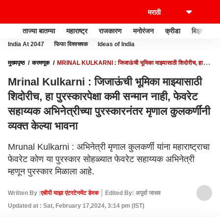
ताज्या बातम्या
महाराष्ट्र
राजकारण
मनोरंजन
क्रीडा
बिझनेस
India At 2047
फिफा विश्वचषक
Ideas of India
मुख्यपृष्ठ
करमणूक
MRINAL KULKARNI : जिजाऊंची भूमिका माझ्यासाठी शिदोरीच, हा
पुरस्कारपेक्षा कमी सन्मान नाही, फेवरेट सहाय्यक अभिनेत्रीच्या पुरस्कारनंतर मृणाल कुलकर्णींनी व्यक्त
Mrinal Kulkarni : जिजाऊंची भूमिका माझ्यासाठी
केल्या भावना
शिदोरीच, हा पुरस्कारपेक्षा कमी सन्मान नाही, फेवरेट
सहाय्यक अभिनेत्रीच्या पुरस्कारनंतर मृणाल कुलकर्णींनी
व्यक्त केल्या भावना
Mrunal Kulkarni : अभिनेत्री मृणाल कुलकर्णी यांना महाराष्ट्राचा
फेवरेट कोण या पुरस्कार सोहळ्यात फेवरेट सहाय्यक अभिनेत्री
म्हणून पुरस्कार मिळाला आहे.
Written By :
एबीपी माझा एंटरटेनमेंट डेस्क
Edited By: अपूर्वा जाधव
Updated at : Sat, February 17,2024, 3:14 pm (IST)