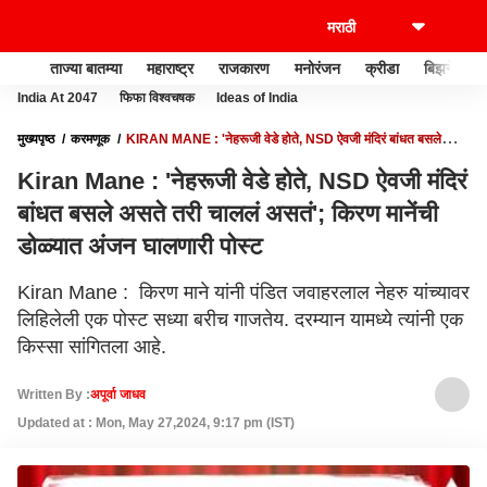
ताज्या बातम्या
महाराष्ट्र
राजकारण
मनोरंजन
क्रीडा
बिझनेस
India At 2047
फिफा विश्वचषक
Ideas of India
मुख्यपृष्ठ
करमणूक
KIRAN MANE : 'नेहरूजी वेडे होते, NSD ऐवजी मंदिरं बांधत बसले
असते तरी चाललं असतं'; किरण मानेंची डोळ्यात अंजन घालणारी पोस्ट
Kiran Mane : 'नेहरूजी वेडे होते, NSD ऐवजी मंदिरं
बांधत बसले असते तरी चाललं असतं'; किरण मानेंची
डोळ्यात अंजन घालणारी पोस्ट
Kiran Mane : किरण माने यांनी पंडित जवाहरलाल नेहरु यांच्यावर
लिहिलेली एक पोस्ट सध्या बरीच गाजतेय. दरम्यान यामध्ये त्यांनी एक
किस्सा सांगितला आहे.
Written By :
अपूर्वा जाधव
Updated at : Mon, May 27,2024, 9:17 pm (IST)