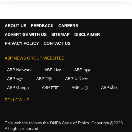
ABOUT US
FEEDBACK
CAREERS
ADVERTISE WITH US
SITEMAP
DISCLAIMER
PRIVACY POLICY
CONTACT US
ABP NEWS GROUP WEBSITES
ABP Network
ABP Live
ABP न्यूज़
ABP আনন্দ
ABP माझा
ABP અસ્મિતા
ABP Ganga
ABP ਸਾਂਝਾ
ABP நாடு
ABP దేశం
FOLLOW US
This website follows the
DNPA Code of Ethics.
Copyright@2026.
All rights reserved.