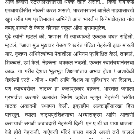
आज हजारो स्ट्रगलर्ससारखा धक्के खात असतो... किंवा गांवाकडे
एमआयडीसीत नोकरी करत असतो. भारतभरातनं आलेले माझ्यासारखे
खुप गरीब पण प्रतिभावान अभिनेते आज भारतीय सिनेमाक्षेत्रात नांव
कमवू शकले ते केवळ नॅशनल स्कूल ऑफ ड्रामामुळेच.'
पुढे त्यांनी म्हटलं की, 'क्षणभर मी त्याच्याकडे एकटक बघत राहिलो.
म्हटलं, "आता मुळ मुद्यावर येऊया? खरंच पंडित नेहरूंनी झक मारली
यार. कृतघ्न अभिनेत्यांच्या पैदाशीला अभिनय प्रशिक्षित केलं, तगवलं,
शिकवलं, उभं केलं. नेहरूंना अक्कल नव्हती. एकतर स्वातंत्र्यानंतरचा
काळ. या गरीब देशात 'मूलभूत शिक्षणा'चाच अभाव होता ! अशावेळी
नेहरूंनी रस्ते - वीज - पाणी आणि शिक्षण या सुविधांवर भर दिलाच..
पण त्याचबरोबर 'नाटक' हा कलाप्रकार बहरून, भारतात जगाला
प्रभावीत करणारे कलावंत निर्माण व्हावेत म्हणून नेहरूंनी 'संगीत
नाटक अकादमी' स्थापन केली. इब्राहीम अल्काझींसारखा हिरा
पारखून, त्याला नाट्यप्रशिक्षणाचा अभ्यासक्रम आणि आखणी
करण्याची सगळी जबाबदारी नेहरूंनी दिली. एन.ए.डी.चा पाया घातला.
वेडे होते नेहरूजी. याऐवजी मंदिरं बांधत बसले असते तरी चाललं