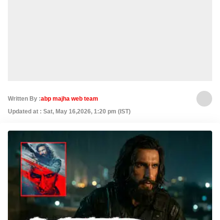
Written By :
abp majha web team
Updated at : Sat, May 16,2026, 1:20 pm (IST)