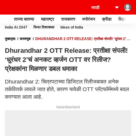
ताज्या बातम्या
महाराष्ट्र
राजकारण
मनोरंजन
क्रीडा
बिझनेस
India At 2047
फिफा विश्वचषक
Ideas of India
मुख्यपृष्ठ
करमणूक
DHURANDHAR 2 OTT RELEASE: प्रतीक्षा संपली! ‘धुरंधर 2’चं
अनकट व्हर्जन OTT वर रिलीज? प्रेक्षकांना मिळणार डबल धमाका
Dhurandhar 2 OTT Release: प्रतीक्षा संपली!
‘धुरंधर 2’चं अनकट व्हर्जन OTT वर रिलीज?
प्रेक्षकांना मिळणार डबल धमाका
Dhurandhar 2: चित्रपटाच्या डिजिटल रिलीजबाबत अनेक
तर्कवितर्क लावले जात होते, कारण यावेळी OTT प्लॅटफॉर्ममध्ये बदल
करण्यात आला आहे.
Advertisement