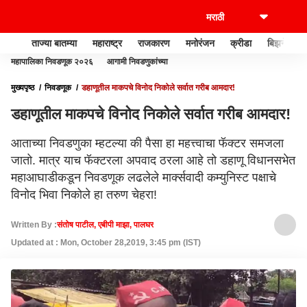
ताज्या बातम्या
महाराष्ट्र
राजकारण
मनोरंजन
क्रीडा
बिझनेस
महापालिका निवडणूक २०२६
आगामी निवडणुकांच्या
मुख्यपृष्ठ
निवडणूक
डहाणूतील माकपचे विनोद निकोले सर्वात गरीब आमदार!
डहाणूतील माकपचे विनोद निकोले सर्वात गरीब आमदार!
आताच्या निवडणुका म्हटल्या की पैसा हा महत्त्वाचा फॅक्टर समजला
जातो. मात्र याच फॅक्टरला अपवाद ठरला आहे तो डहाणू विधानसभेत
महाआघाडीकडून निवडणूक लढलेले मार्क्सवादी कम्युनिस्ट पक्षाचे
विनोद भिवा निकोले हा तरुण चेहरा!
Written By :
संतोष पाटील, एबीपी माझा, पालघर
Updated at : Mon, October 28,2019, 3:45 pm (IST)