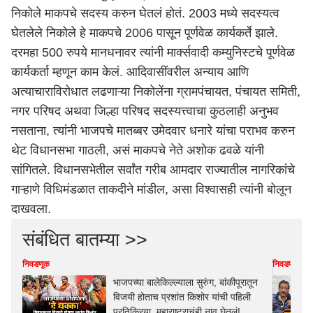
निकोले माकपचे सदस्य करुन घेतलं होतं. 2003 मध्ये सदस्यत्व
घेतलेले निकोले हे माकपचे 2006 पासून पूर्णवेळ कार्यकर्ते झाले.
दरमहा 500 रुपये मानधनावर त्यांनी मार्क्सवादी कम्युनिस्टचे पूर्णवेळ
कार्यकर्ता म्हणून काम केलं. आदिवासींवरील अन्याय आणि
अत्याचाराविरोधात लढणाऱ्या निकोलेंना ग्रामपंचायत, पंचायत समिती,
नगर परिषद अथवा जिल्हा परिषद सदस्यत्त्वाचा कुठलाही अनुभव
नसताना, त्यांनी भाजपचे मातब्बर उमेदवार धनारे यांचा पराभव करुन
थेट विधानसभा गाठली, असं माकपचे नेते अशोक ढवळे यांनी
सांगितले. विधानसभेतील सर्वांत गरीब आमदार राज्यातील नागरिकांचे
गाऱ्हाणे विधिमंडळात ताकदीने मांडील, असा विश्वासही त्यांनी बोलून
दाखवला.
संबंधित बातम्या >>
निवडणूक
निवडणूक
भाजपच्या बालेकिल्ल्याला सुरुंग, बांकीपूरातून
विजयी होताच प्रशांत किशोर यांची पहिली
प्रतिक्रिया, महाराष्ट्राचंही नाव घेतलं!