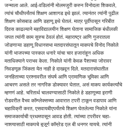
जन्माला आले. आई-वडिलांनी मोलमजुरी करुन विनोदला शिकवले,
त्यांचं चौथीपर्यंतचं शिक्षण आशागड इथे झालं. त्यानंतर त्यांनी पुढील
शिक्षण कोसबाड आणि डहाणू इथे घेतलं. मात्र पूर्वीपासून गरिबीत
दिवस काढल्याने महाविद्यालयीन शिक्षण घेताना सामाजिक बंधीलकी
जपत त्यांनी काम सुरुच ठेवलं होतं. महाराष्ट्र आणि गुजरातला
जोडणाऱ्या डहाणू विधानसभा मतदारसंघातून माकपचे विनोद निकोले
यांनी भाजपच्या पास्कल धनारे यांचा चार हजारांहून अधिक
मताधिक्याने पराभव केला. निकोले यांनी केवळ पैशाच्या जोरावर
निवडणूक जिंकता येत नाही हे दाखवून दिले. मतदारासंघातील
जनहिताच्या प्रश्नावरील संघर्ष आणि प्रामाणिक भूमिका आणि
आचरण असले तर नागरिक डोक्यावर घेतात, असं माकप कार्यकर्त्यांचे
म्हणणं आहे. चरितार्थ चालवण्यासाठी निकोले हे डहाणूच्या इराणी
रोडवरील वैभव कॉम्प्लेक्सच्या आवारात टपरी टाकून वडापाव आणि
चहाविक्री करत, एसवायबीएपर्यंतचे शिक्षण घेतलेल्या निकोले यांना
समाजकार्याची प्रथमपासून आवड होती. त्यांच्या टपरीवर चहा-
नाश्त्यासाठी माकपचे बुजूर्ग कॉम्रेड एल बी धनगर यायचे. त्यांनी