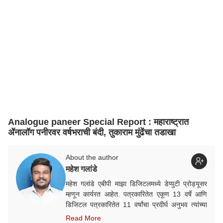
Analogue paneer Special Report : महाराष्ट्रात
ॲनालॉग पनीरवर वर्षभराची बंदी, तुकाराम मुंढेंचा तडाखा
About the author
महेश गलांडे
महेश गलांडे एबीपी माझा डिजिटलमध्ये डेप्युटी प्रोड्यूसर
म्हणून कार्यरत आहेत. पत्रकारितेत एकूण 13 वर्षे आणि
डिजिटल पत्रकारितेत 11 वर्षांचा प्रदीर्घ अनुभव त्यांच्या
पाठिशी आहे. यापूर्वी ईटीव्ही मराठी, लोकमत या माध्यम
Read More