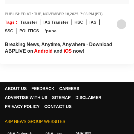
संस्थांमध्ये त्यांनी काम पाहिलं असून राजकीय लेखन,
सामाजिक विषयाची जाण व भान आहे.
PUBLISHED AT : TUE, NOVEMBER 18,2025, 7:08 PM (IST)
Tags :
Transfer
IAS Transfer
HSC
IAS
SSC
POLITICS
'pune
Breaking News, Anytime, Anywhere - Download
ABPLIVE on
Android
and
iOS
now!
ABOUT US
FEEDBACK
CAREERS
ADVERTISE WITH US
SITEMAP
DISCLAIMER
PRIVACY POLICY
CONTACT US
ABP NEWS GROUP WEBSITES
ABP Network
ABP Live
ABP न्यूज़