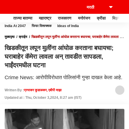
ताज्या बातम्या
महाराष्ट्र
राजकारण
मनोरंजन
क्रीडा
बिझनेस
India At 2047
फिफा विश्वचषक
Ideas of India
मुख्यपृष्ठ
क्राईम
खिडकीतून लपून मुलींना आंघोळ करताना बघायचा; घराबाहेर कॅमेरा लावला अन्
तावडीत सापडला, भाईंदरमधील घटना
खिडकीतून लपून मुलींना आंघोळ करताना बघायचा;
घराबाहेर कॅमेरा लावला अन् तावडीत सापडला,
भाईंदरमधील घटना
Crime News: आरोपीविरोधात पोलिसांनी गुन्हा दाखल केला आहे.
Written By :
प्रभाकर कुडाळकर, एबीपी माझा
Updated at : Thu, October 3,2024, 8:27 am (IST)