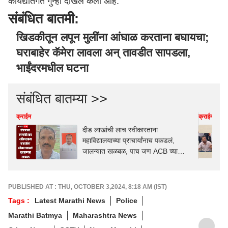
कायद्यांतर्गत गुन्हा दाखल केला आहे.
संबंधित बातमी:
खिडकीतून लपून मुलींना आंघाळ करताना बघायचा;
घराबाहेर कॅमेरा लावला अन् तावडीत सापडला,
भाईंदरमधील घटना
संबंधित बातम्या >>
क्राईम
क्राईम
दीड लाखांची लाच स्वीकारताना
महाविद्यालयाच्या प्राचार्यांनाच पकडलं,
जालन्यात खळबळ, पाच जण ACB च्या
जाळ्यात
PUBLISHED AT : THU, OCTOBER 3,2024, 8:18 AM (IST)
Tags :
Latest Marathi News
Police
Marathi Batmya
Maharashtra News