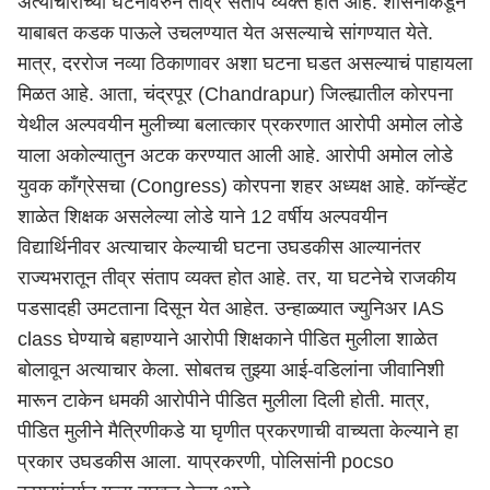
अत्याचाराच्या घटनांवरुन तीव्र संताप व्यक्त होत आहे. शासनाकडून
याबाबत कडक पाऊले उचलण्यात येत असल्याचे सांगण्यात येते.
मात्र, दररोज नव्या ठिकाणावर अशा घटना घडत असल्याचं पाहायला
मिळत आहे. आता,
चंद्रपूर (Chandrapur)
जिल्ह्यातील कोरपना
येथील अल्पवयीन मुलीच्या बलात्कार प्रकरणात आरोपी अमोल लोडे
याला अकोल्यातुन अटक करण्यात आली आहे. आरोपी अमोल लोडे
युवक
काँग्रेसचा (Congress)
कोरपना शहर अध्यक्ष आहे. कॉन्व्हेंट
शाळेत शिक्षक असलेल्या लोडे याने 12 वर्षीय अल्पवयीन
विद्यार्थिनीवर अत्याचार केल्याची घटना उघडकीस आल्यानंतर
राज्यभरातून तीव्र संताप व्यक्त होत आहे. तर, या घटनेचे राजकीय
पडसादही उमटताना दिसून येत आहेत. उन्हाळ्यात ज्युनिअर IAS
class घेण्याचे बहाण्याने आरोपी शिक्षकाने पीडित मुलीला शाळेत
बोलावून अत्याचार केला. सोबतच तुझ्या आई-वडिलांना जीवानिशी
मारून टाकेन धमकी आरोपीने पीडित मुलीला दिली होती. मात्र,
पीडित मुलीने मैत्रिणीकडे या घृणीत प्रकरणाची वाच्यता केल्याने हा
प्रकार उघडकीस आला. याप्रकरणी, पोलिसांनी pocso