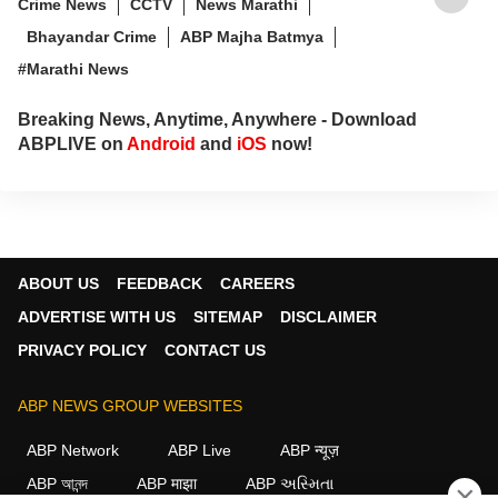
Crime News
CCTV
News Marathi
Bhayandar Crime
ABP Majha Batmya
#Marathi News
Breaking News, Anytime, Anywhere - Download
ABPLIVE on
Android
and
iOS
now!
ABOUT US
FEEDBACK
CAREERS
ADVERTISE WITH US
SITEMAP
DISCLAIMER
PRIVACY POLICY
CONTACT US
ABP NEWS GROUP WEBSITES
ABP Network
ABP Live
ABP न्यूज़
ABP আনন্দ
ABP माझा
ABP અસ્મિતા
×