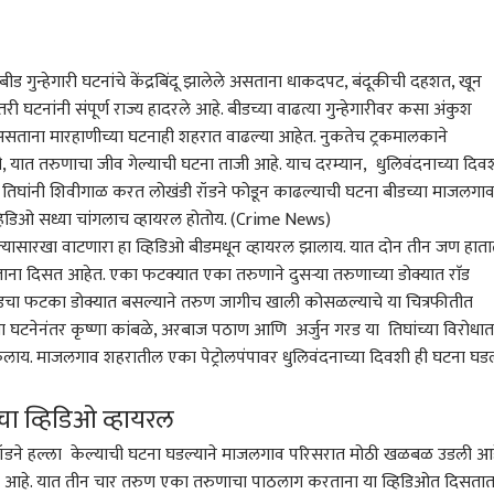
 बीड गुन्हेगारी घटनांचे केंद्रबिंदू झालेले असताना धाकदपट, बंदूकीची दहशत, खून
ी घटनांनी संपूर्ण राज्य हादरले आहे. बीडच्या वाढत्या गुन्हेगारीवर कसा अंकुश
ा असताना मारहाणीच्या घटनाही शहरात वाढल्या आहेत. नुकतेच ट्रकमालकाने
, यात तरुणाचा जीव गेल्याची घटना ताजी आहे. याच दरम्यान, धुलिवंदनाच्या दिव
स तिघांनी शिवीगाळ करत लोखंडी रॉडने फोडून काढल्याची घटना बीडच्या माजलगा
िडिओ सध्या चांगलाच व्हायरल होतोय. (Crime News)
यासारखा वाटणारा हा व्हिडिओ बीडमधून व्हायरल झालाय. यात दोन तीन जण हात
ा दिसत आहेत. एका फटक्यात एका तरुणाने दुसऱ्या तरुणाच्या डोक्यात राॅड
ॉडचा फटका डोक्यात बसल्याने तरुण जागीच खाली कोसळल्याचे या चित्रफीतीत
घटनेनंतर कृष्णा कांबळे, अरबाज पठाण आणि अर्जुन गरड या तिघांच्या विरोधात
ेलाय. माजलगाव शहरातील एका पेट्रोलपंपावर धुलिवंदनाच्या दिवशी ही घटना घड
 कॉर्नर
ीचा व्हिडिओ व्हायरल
 आर्टिकल
टॉप रील्स
ंडी रॉडने हल्ला केल्याची घटना घडल्याने माजलगाव परिसरात मोठी खळबळ उडली आह
ाले आहे. यात तीन चार तरुण एका तरुणाचा पाठलाग करताना या व्हिडिओत दिसतात
भारत
भारत
राज