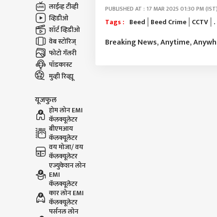
लाईव्ह टीव्ही
PUBLISHED AT : 17 MAR 2025 01:30 PM (IST
व्हिडीओ
Tags :
Beed
Beed Crime
CCTV
.
शॉर्ट व्हिडीओ
वेब स्टोरिज्
Breaking News, Anytime, Anyw
फोटो गॅलरी
पॉडकास्ट
मुव्ही रिव्ह्यू
यूजफुल
होम लोन EMI
कॅलक्यूलेटर
बीएमआय
कॅलक्यूलेटर
वय मोजा/ वय
कॅलक्यूलेटर
एज्युकेशन लोन
EMI
कॅलक्यूलेटर
कार लोन EMI
कॅलक्यूलेटर
पर्सनल लोन