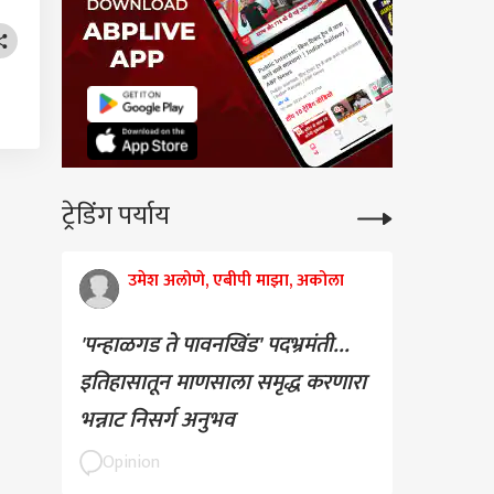
ट्रेडिंग पर्याय
उमेश अलोणे, एबीपी माझा, अकोला
'पन्हाळगड ते पावनखिंड' पदभ्रमंती...
इतिहासातून माणसाला समृद्ध करणारा
भन्नाट निसर्ग अनुभव
Opinion