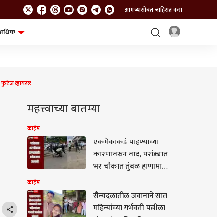
आमच्यासोबत जाहिरात करा
अधिक
शेत-शिवार
भविष्य
 फुटेज व्हायरल
महत्त्वाच्या बातम्या
क्राईम
एकमेकाकडं पाहण्याच्या
कारणावरुन वाद, परांड्यात
भर चौकात तुंबळ हाणामारी,
अनेकजण जखमी
क्राईम
सैन्यदलातील जवानाने सात
महिन्यांच्या गर्भवती पत्नीला