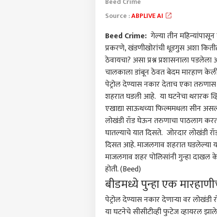
Beed Crime
Source :
ABPLIVE AI
Beed Crime:
गेल्या तीन महिन्यांपासून
प्रकरणे, खंडणीखोरांची धूडगुस अशा कितीतर
ठेवायचा? असा प्रश्न प्रशासनाला पडलेल
चालकाला डांबून ठेवत बेदम मारहाण केली
पेट्रोल देण्यास नकार देताच एका तरुणा
शहरात घडली आहे. या घटनेचा थरारक व्ह
एखाद्या साऊथच्या फिल्ममधला सीन असल्
लोखंडी रॉड घेऊन तरुणाचा पाठलाग करतान
घातल्याचे यात दिसते. जोरदार लोखंडी र
दिसत आहे. माजलगाव शहरात घडलेल्या या 
माजलगाव शहर पोलिसांनी गुन्हा दाखल क
पर्सनल
होती. (Beed)
बीड
मध्ये पुन्हा एक मारहाण
टॉप
हॅलो गेस्ट
पेट्रोल देण्यास नकार देणाऱ्या वर लोख
या घटनेचे सीसीटीव्ही फुटेज व्हायरल झ
भारत