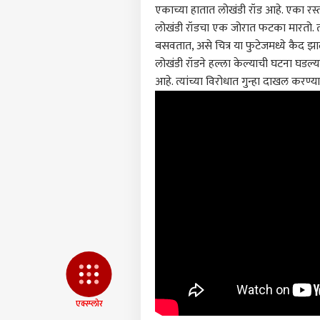
आमच्यासोबत जाहिरात करा
एकाच्या हातात लोखंडी रॉड आहे. एका रस्
प्रायव्हसी पॉलिसी
लोखंडी रॉडचा एक जोरात फटका मारतो. त
बसवतात, असे चित्र या फुटेजमध्ये कैद झा
संपर्क साधा
लोखंडी रॉडने हल्ला केल्याची घटना घडल्
करिअर
आहे. त्यांच्या विरोधात गुन्हा दाखल करण
चीनला
फीडबॅक
अरुण
आमच्याबद्दल
ठिका
राजक
भारत
'हाथी
पुढच
LOGIN
अमित
विरो
देशभक
शिकव
मोदी
आंदोल
एक्स्प्लोर