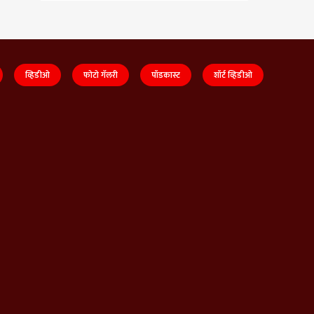
व्हिडीओ
फोटो गॅलरी
पॉडकास्ट
शॉर्ट व्हिडीओ