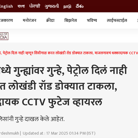
English
বাংলা
ਪੰਜਾਬੀ
ગુજરાતી
நாடு
దేశం
ाजकारण
मनोरंजन
क्रीडा
बिझनेस
भविष्य
लाईफस्टाईल
स्टाईल
क्राईम
व्यापार-उद्योग
ट्रेडिंग
ऑटो
गुन्हे, पेट्रोल दिलं नाही म्हणून शिवीगाळ करत लोखंडी रॉड डोक्यात टाकला, माजलगावचं धक्कादायक CCTV
गुन्ह्यांवर गुन्हे, पेट्रोल दिलं नाही
त लोखंडी रॉड डोक्यात टाकला,
ायक CCTV फुटेज व्हायरल
सांनी गुन्हे दाखल केले आहेत.
rdeshmukh | Updated at : 17 Mar 2025 01:34 PM (IST)