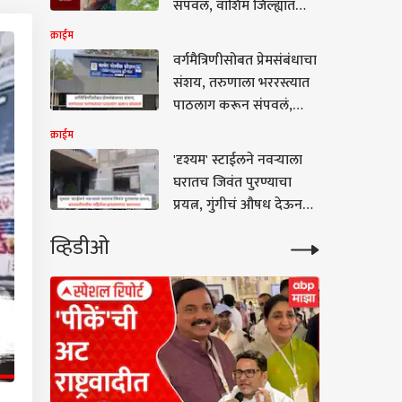
संपवलं, वाशिम जिल्ह्यात
खळबळ, दुसऱ्या महिलेशी
क्राईम
अनैतिक संबंध असल्याचा
वर्गमैत्रिणीसोबत प्रेमसंबंधाचा
नातेवाईकांचा आरोप
संशय, तरुणाला भररस्त्यात
पाठलाग करून संपवलं,
पुण्यातील धक्कादायक घटना
क्राईम
'दृश्यम' स्टाईलने नवऱ्याला
घरातच जिवंत पुरण्याचा
प्रयत्न, गुंगीचं औषध देऊन
बॅटने मारहाण,
व्हिडीओ
बारामतीमधील महिलेचा
हादरवणारा कारनामा