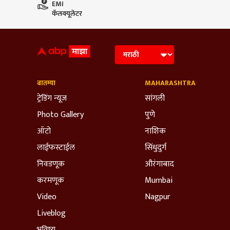
EMI
कॅलक्यूलेटर
बातम्या
MAHARASHTRA
ट्रेडिंग न्यूज
सांगली
Photo Gallery
पुणे
ऑटो
नाशिक
लाईफस्टाईल
सिंधुदुर्ग
निवडणूक
औरंगाबाद
करमणूक
Mumbai
Video
Nagpur
Liveblog
भविष्य