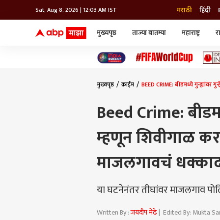
मराठी
हिंदी
Sat, Aug 8, 2026 | 12:03 AM IST
मुख्यपृष्ठ
ताज्या बातम्या
महाराष्ट्र
र
बातम्या
जॅाब माझा
लाईफ
भारत
महाराष्ट्र
टेक-गॅजेट
मुंबई
ऑटो
टेलिव्हिजन
विश्व
विश्व
मुख्यपृष्ठ
क्राईम
BEED CRIME: बीडमध्ये गुन्ह्यांवर 
कोल्हापूर
पुणे
Beed Crime: बीडमध्ये 
नवी मुंबई
अमरावती
म्हणून शिवीगाळ कर
अहमदनगर
अकोला
माजलगावचं धक्काद
या घटनेनंतर तीघांवर माजलगाव पोलि
Written By :
जयदीप मेढे
| Edited By: Mukta Sa