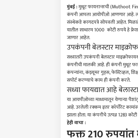
मुंबई :
मुथूट फायनान्सची (Muthoot Fina
कंपनी आपला आयोपीओ आणणार आहे. त्यास
संस्थेकडे कागदपत्रे सोपवली आहेत. मिळ
यातील साधारम 1000 कोटी रुपये हे फ्रे
जाणार आहेत.
उपकंपनी बेलस्टार माइक्रो
सध्यातरी उपकंपनी बेलस्टार माइक्रोफायन
कंपनीची मालकी आहे. ही कंपनी मुथूट फायन
कंपन्यांना, कंझ्यूमर गुड्स, फेस्टिव्हल, शि
सपोर्ट करण्याचे काम ही कंपनी करते.
सध्या फायद्यात आहे बेलास्
या आयपीओच्या माध्यमातून येणाऱ्या पैशा
आहे. उरलेली रक्कम इतर कॉर्पोरेट कामां
पर्सनल
झाला होता. या कंपनीचे उत्पन्न 1283 कोटी 
हेही वाचा :
फक्त 210 रुपयांत
टॉप
हॅलो गेस्ट