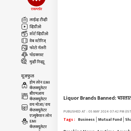
एक्स्प्लोर
लाईव्ह टीव्ही
व्हिडीओ
शॉर्ट व्हिडीओ
वेब स्टोरिज्
फोटो गॅलरी
पॉडकास्ट
मुव्ही रिव्ह्यू
यूजफुल
होम लोन EMI
कॅलक्यूलेटर
बीएमआय
Liquor Brands Banned: भारतात कोण
कॅलक्यूलेटर
वय मोजा/ वय
कॅलक्यूलेटर
PUBLISHED AT : 05 MAY 2024 07:42 PM (IS
एज्युकेशन लोन
Tags :
Business
Mutual Fund
Sh
EMI
कॅलक्यूलेटर