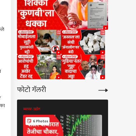
ेले
ा
फोटो गॅलरी
र
नफा
व्यापार-उद्योग
व्यापार-उद्योग
6 Photos
6 Photos