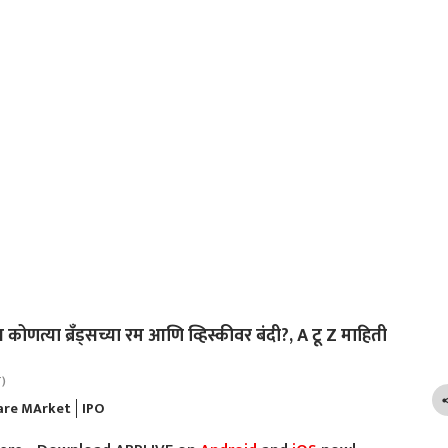
त्या ब्रँड्सच्या रम आणि व्हिस्कीवर बंदी?, A टू Z माहिती
T)
are MArket
IPO