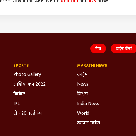
here - Download ABPLIVE on
Android
and
iOS
now!
गेम्स
लाईव्ह टीव्ही
SPORTS
MARATHI NEWS
Photo Gallery
क्राईम
आशिया कप 2022
News
क्रिकेट
शिक्षण
IPL
India News
टी - 20 वर्ल्डकप
World
व्यापार-उद्योग