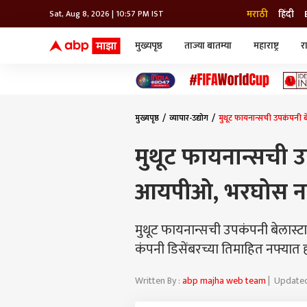
मराठी
हिंदी
Sat, Aug 8, 2026 | 10:57 PM IST
मुख्यपृष्ठ
ताज्या बातम्या
महाराष्ट्र
र
बातम्या
जॅाब माझा
लाईफ
भारत
महाराष्ट्र
टेक-गॅजेट
मुंबई
ऑटो
टेलिव्हिजन
विश्व
विश्व
मुख्यपृष्ठ
व्यापार-उद्योग
मुथूट फायनान्सची उपकंपनी
कोल्हापूर
पुणे
मुथूट फायनान्सची 
नवी मुंबई
अमरावती
आयपीओ, भरघोस नफा
अहमदनगर
अकोला
मुथूट फायनान्सची उपकंपनी बेलास्
कंपनी डिसेंबरच्या तिमाहित नफ्यात 
Written By :
abp majha web team
| Updated