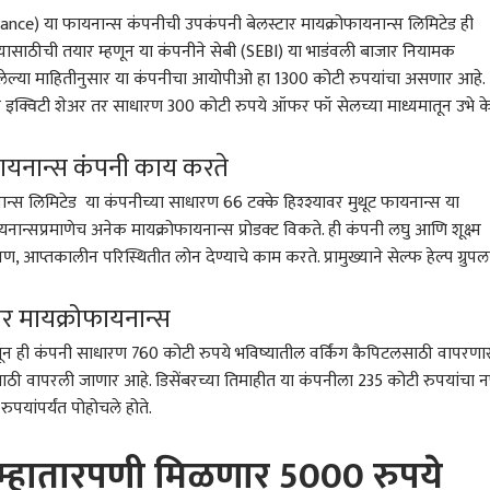
nce) या फायनान्स कंपनीची उपकंपनी बेलस्टार मायक्रोफायनान्स लिमिटेड ही
ाठीची तयार म्हणून या कंपनीने सेबी (SEBI) या भाडंवली बाजार नियामक
ालेल्या माहितीनुसार या कंपनीचा आयोपीओ हा 1300 कोटी रुपयांचा असणार आहे.
श इक्विटी शेअर तर साधारण 300 कोटी रुपये ऑफर फॉ सेलच्या माध्यमातून उभे क
फायनान्स कंपनी काय करते
ान्स लिमिटेड या कंपनीच्या साधारण 66 टक्के हिश्श्यावर मुथूट फायनान्स या
ान्सप्रमाणेच अनेक मायक्रोफायनान्स प्रोडक्ट विकते. ही कंपनी लघु आणि शूक्ष्म
क्षण, आप्तकालीन परिस्थितीत लोन देण्याचे काम करते. प्रामुख्याने सेल्फ हेल्प ग्रुपल
टार मायक्रोफायनान्स
ंतून ही कंपनी साधारण 760 कोटी रुपये भविष्यातील वर्किंग कैपिटलसाठी वापरणा
साठी वापरली जाणार आहे. डिसेंबरच्या तिमाहीत या कंपनीला 235 कोटी रुपयांचा 
 कॉर्नर
रुपयांपर्यंत पोहोचले होते.
 म्हातारपणी मिळणार 5000 रुपये
 आर्टिकल
टॉप रील्स