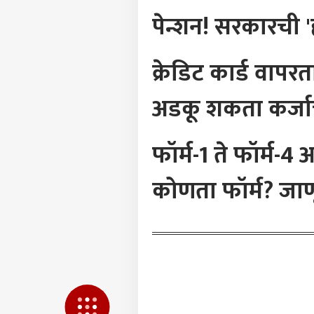
पेन्शन! सरकारची '
भारत
आमच्यासोबत जाहिरात करा
प्रायव्हसी पॉलिसी
क्रेडिट कार्ड वापर
संपर्क साधा
करिअर
अडकू शकता कर्जाच
Old 
फीडबॅक
आणि 
आमच्याबद्दल
निशा
राजक
धडक
फॉर्म-1 ते फॉर्म
कोणता फॉर्म? जाणू
काँग्र
तळाग
LOGIN
निष्ठ
महिल