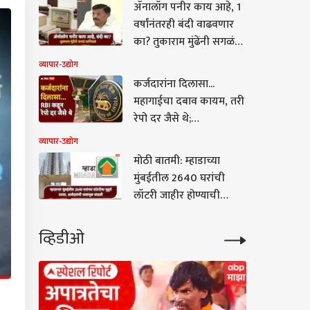
ॲनालॉग पनीर काय आहे, 1
वर्षांनंतरही बंदी वाढवणार
का? तुकाराम मुंढेंनी सगळं
सांगितलं, म्हणाले,
व्यापार-उद्योग
आरोग्याशी तडजोड नाही
कर्जदारांना दिलासा...
महागाईचा दबाव कायम, तरी
रेपो दर जैसे थे;
आरबीआयची 'वेट अँड वॉच'
व्यापार-उद्योग
भूमिका कायम
मोठी बातमी: म्हाडाच्या
मुंबईतील 2640 घरांची
लॉटरी जाहीर होण्याची
तारीख अखेर ठरली,
ऑनलाईन सोडत कधी आणि
व्हिडीओ
कुठे पाहता येणार?