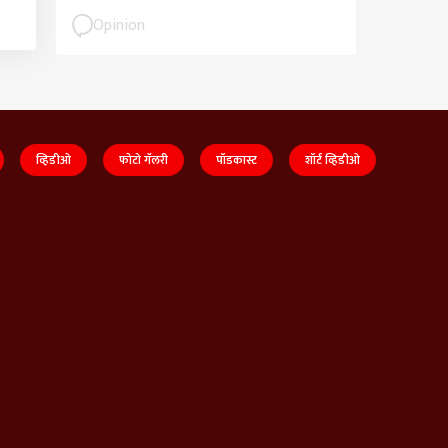
Opinion
व्हिडीओ
फोटो गॅलरी
पॉडकास्ट
शॉर्ट व्हिडीओ