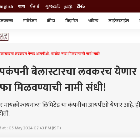
English
বাংলা
ਪੰਜਾਬੀ
ગુજરાતી
நாடு
దేశం
ाजकारण
मनोरंजन
क्रीडा
बिझनेस
भविष्य
लाईफस्टाईल
स्टाईल
क्राईम
व्यापार-उद्योग
ट्रेडिंग
ऑटो
 बेलास्टारचा लवकरच येणार आयपीओ, भरघोस नफा मिळवण्याची नामी संधी!
उपकंपनी बेलास्टारचा लवकरच येणार
 मिळवण्याची नामी संधी!
टार मायक्रोफायनान्स लिमिटेड या कंपनीचा आयपीओ येणार आहे. ह
होती.
 at : 05 May 2024 07:43 PM (IST)