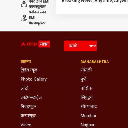
Breaking News, Anytime, Anyw
कार लोन EMI
कॅलक्यूलेटर
पर्सनल लोन
EMI
कॅलक्यूलेटर
बातम्या
MAHARASHTRA
ट्रेडिंग न्यूज
सांगली
Photo Gallery
पुणे
ऑटो
नाशिक
लाईफस्टाईल
सिंधुदुर्ग
निवडणूक
औरंगाबाद
करमणूक
Mumbai
Video
Nagpur