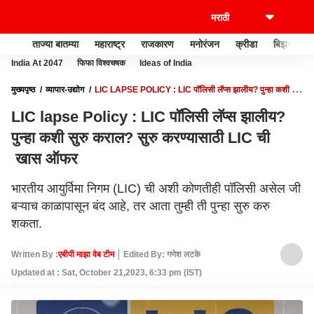
ताज्या बातम्या
महाराष्ट्र
राजकारण
मनोरंजन
क्रीडा
बिझनेस
India At 2047
फिफा विश्वचषक
Ideas of India
मुख्यपृष्ठ
व्यापार-उद्योग
LIC LAPSE POLICY : LIC पॉलिसी लॅप्स झालीय? पुन्हा कशी सुरु
कराल? सुरु करण्यासाठी LIC ची खास ऑफर
LIC lapse Policy : LIC पॉलिसी लॅप्स झालीय?
पुन्हा कशी सुरु कराल? सुरु करण्यासाठी LIC ची
खास ऑफर
भारतीय आयुर्विमा निगम (LIC) ची अशी कोणतीही पॉलिसी असेल जी
बऱ्याच काळापासून बंद आहे, तर आता तुम्ही ती पुन्हा सुरु करु
शकता.
Written By :
एबीपी माझा वेब टीम
Edited By: गणेश लटके
Updated at : Sat, October 21,2023, 6:33 pm (IST)