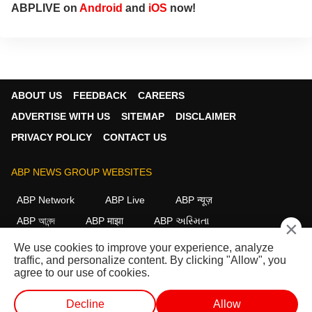
ABPLIVE on
Android
and
iOS
now!
ABOUT US
FEEDBACK
CAREERS
ADVERTISE WITH US
SITEMAP
DISCLAIMER
PRIVACY POLICY
CONTACT US
ABP NEWS GROUP WEBSITES
ABP Network
ABP Live
ABP न्यूज़
ABP আনন্দ
ABP माझा
ABP અસ્મિતા
×
ABP Ganga
ABP ਸਾਂਝਾ
ABP நாடு
ABP దేశం
We use cookies to improve your experience, analyze
traffic, and personalize content. By clicking "Allow", you
FOLLOW US
agree to our use of cookies.
Decline
Allow