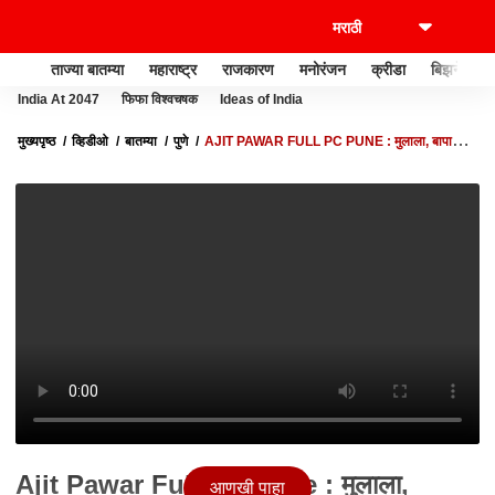
ताज्या बातम्या
महाराष्ट्र
राजकारण
मनोरंजन
क्रीडा
बिझनेस
India At 2047
फिफा विश्वचषक
Ideas of India
मुख्यपृष्ठ
व्हिडीओ
बातम्या
पुणे
AJIT PAWAR FULL PC PUNE : मुलाला, बापाला,
बापाच्या बापाला पण अटक केली; अजित पवार UNCUT
Ajit Pawar Full PC Pune : मुलाला,
आणखी पाहा