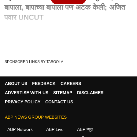
बापाला, बापाच्या बापाला पण अटक केली; अजित
पवार UNCUT
Written By :
abp majha web team
01 Jun 2024 10:41 AM (IST)
पुणे: पुणे पोर्श कार अपघात प्रकरणात राज्य सरकार आणि पोलीस
योग्यप्रकारे कारवाई करत आहेत. आम्ही सारखे...
see more
SPONSORED LINKS BY TABOOLA
Pune Accident
Pune Car Accident
Ajit Pawar
Tags :
'pune
'Maharashtra
Vishal Agarwal
ABOUT US
FEEDBACK
CAREERS
Surendra Agarwal
Shivani Agarwal
ADVERTISE WITH US
SITEMAP
DISCLAIMER
Jarandeshwar Sugar Factory
Sunil Tingare
PRIVACY POLICY
CONTACT US
ABP NEWS GROUP WEBSITES
पुणे व्हिडीओ
ABP Network
ABP Live
ABP न्यूज़