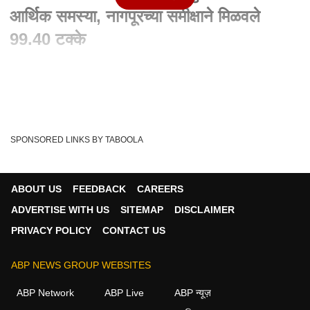
आर्थिक समस्या, नागपूरच्या समीक्षाने मिळवले
99.40 टक्के
Written By :
रजत वशिष्ठ, एबीपी माझा
30 Jul 2020 01:04 PM (IST)
वडिलांची नोकरी गेली, घरात कौटुंबिक आणि आर्थिक समस्या, नागपूरच्या
समीक्षाने मिळवले 99.40 टक्के
SPONSORED LINKS BY TABOOLA
Samiksha Parate
Maharashtra SSC Result
Tags :
Nagpur Topper
Web Exclusive
Ssc Result 2020
ABOUT US
FEEDBACK
CAREERS
Nagpur
Maharashtra SSC Results 2020
ADVERTISE WITH US
SITEMAP
DISCLAIMER
Maharashtra Class 10 Results
PRIVACY POLICY
CONTACT US
ABP NEWS GROUP WEBSITES
ABP Network
ABP Live
ABP न्यूज़