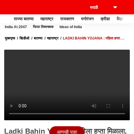
ताज्या बातम्या
महाराष्ट्र
राजकारण
मनोरंजन
क्रीडा
बिझनेस
India At 2047
फिफा विश्वचषक
Ideas of India
मुख्यपृष्ठ
व्हिडीओ
बातम्या
महाराष्ट्र
LADKI BAHIN YOJANA : पहिला हप्ता
मिळाला, लाडक्या बहिणी भावाला राखी बांधायला मुंबईत जाणार
Ladki Bahin Yojana : पहिला हप्ता मिळाला,
आणखी पाहा