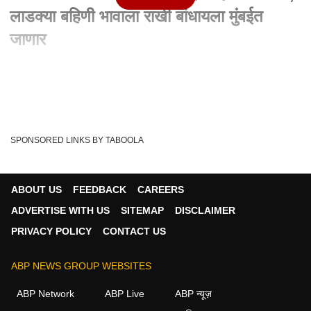
लाडक्या बहिणी भावाला राखी बांधायला मुंबईत
जाणार
Written By :
abp majha web team
15 Aug 2024 09:54 PM (IST)
Ladki Bahin Yojana : पहिला हप्ता मिळाला, लाडक्या बहिणी भावाला
राखी बांधायला मुंबईत जाणार सध्या मा...
see more
SPONSORED LINKS BY TABOOLA
ABP Majha
Ladki Bahin Yojna
Tags :
Maharashtra Politcs
ABOUT US
FEEDBACK
CAREERS
ADVERTISE WITH US
SITEMAP
DISCLAIMER
PRIVACY POLICY
CONTACT US
महाराष्ट्र व्हिडीओ
ABP NEWS GROUP WEBSITES
महाराष्ट्र
ABP Network
ABP Live
ABP न्यूज़