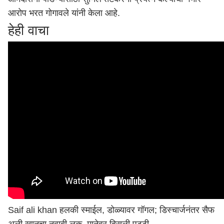
आरोप भरत गोगावले यांनी केला आहे.
हेही वाचा
Saif ali khan हलकी स्माईल, डोळ्यावर गॉगल; डिस्चार्जनंतर सैफ