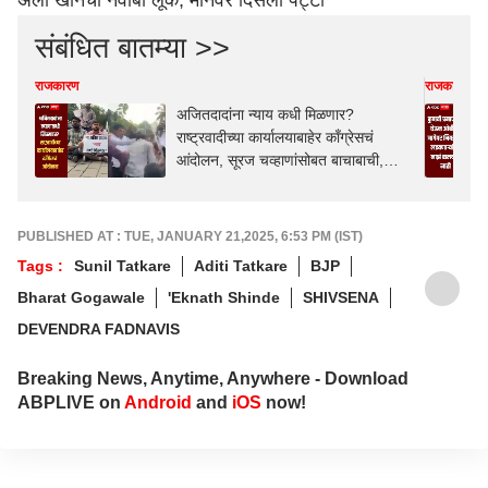
अली खानचा नवाबी लूक, मानेवर दिसली पट्टी
संबंधित बातम्या >>
राजकारण
राजकारण
अजितदादांना न्याय कधी मिळणार?
राष्ट्रवादीच्या कार्यालयाबाहेर काँग्रेसचं
आंदोलन, सूरज चव्हाणांसोबत बाचाबाची,
पोलीस घटनास्थळी
PUBLISHED AT : TUE, JANUARY 21,2025, 6:53 PM (IST)
Tags :
Sunil Tatkare
Aditi Tatkare
BJP
Bharat Gogawale
'Eknath Shinde
SHIVSENA
DEVENDRA FADNAVIS
Breaking News, Anytime, Anywhere - Download
ABPLIVE on
Android
and
iOS
now!