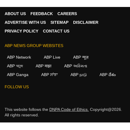
ABOUT US
FEEDBACK
CAREERS
ADVERTISE WITH US
SITEMAP
DISCLAIMER
PRIVACY POLICY
CONTACT US
ABP NEWS GROUP WEBSITES
ABP Network
ABP Live
ABP न्यूज़
ABP আনন্দ
ABP माझा
ABP અસ્મિતા
ABP Ganga
ABP ਸਾਂਝਾ
ABP நாடு
ABP దేశం
FOLLOW US
This website follows the
DNPA Code of Ethics.
Copyright@2026.
All rights reserved.