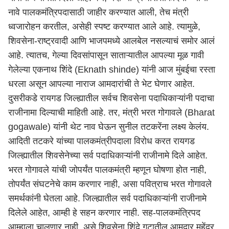
नावे पालकमंत्रिपदासाठी जाहीर करण्यात आली, तेच मंत्री
ध्वजारोहन करतील, असेही स्पष्ट करण्यात आले आहे. त्यामुळे,
शिवसेना-राष्ट्रवादी आणि भाजपमध्ये आलबेल नसल्याचं समोर आलं
आहे. त्यातच, गेल्या दिवसांपासून साताऱ्यातील आपल्या मूळ गावी
गेलेल्या
एकनाथ शिंदे (Eknath shinde)
यांनी आज मुंबईचा रस्ता
धरला असून आपल्या नाराज आमदारांची ते भेट घेणार आहेत.
दुसरीकडे रायगड जिल्ह्यातील सर्वच शिवसेना पदाधिकाऱ्यांनी पदाचा
राजीनामा दिल्याची माहिती आहे. तर, मंत्री
भरत गोगावले (Bharat
gogawale)
यांनी थेट नाव घेऊन सुनील तटकरेंना लक्ष्य केलंय.
आदिती तटकरे यांच्या पालकमंत्रीपदाला विरोध करत रायगड
जिल्ह्यातील शिवसेनेच्या सर्व पदाधिकाऱ्यांनी राजीनामे दिले आहेत.
भरत गोगावले यांची जोपर्यंत पालकमंत्री म्हणून घोषणा होत नाही,
तोपर्यंत संघटनेचे काम करणार नाही, असा पवित्राच भरत गोगावले
समर्थकांनी घेतला आहे. जिल्ह्यातील सर्व पदाधिकाऱ्यांनी राजीनामे
दिलेले आहेत, आम्ही हे सहन करणार नाही. सह-पालकमंत्रिपद
आम्हाला चालणार नाही, असे शिवसेना शिंदे गटातील आमदार महेंद्र