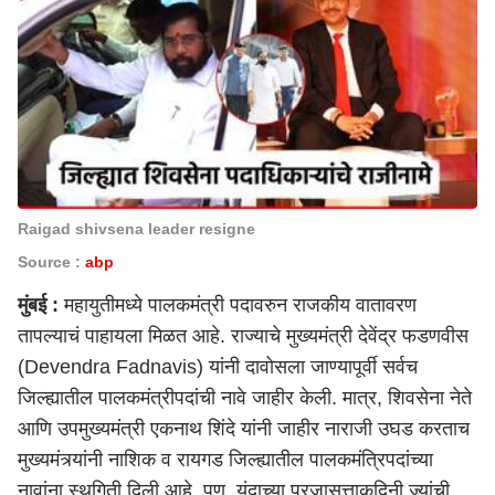
Raigad shivsena leader resigne
Source :
abp
मुंबई :
महायुतीमध्ये पालकमंत्री पदावरुन राजकीय वातावरण
तापल्याचं पाहायला मिळत आहे. राज्याचे मुख्यमंत्री
देवेंद्र फडणवीस
(Devendra Fadnavis)
यांनी दावोसला जाण्यापूर्वी सर्वच
जिल्ह्यातील पालकमंत्रीपदांची नावे जाहीर केली. मात्र, शिवसेना नेते
आणि उपमुख्यमंत्री एकनाथ शिंदे यांनी जाहीर नाराजी उघड करताच
मुख्यमंत्र्‍यांनी नाशिक व रायगड जिल्ह्यातील पालकमंत्रिपदांच्या
नावांना स्थगिती दिली आहे. पण, यंदाच्या प्रजासत्ताकदिनी ज्यांची