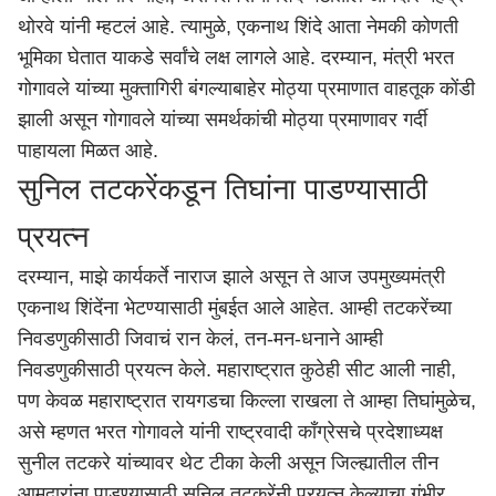
थोरवे यांनी म्हटलं आहे. त्यामुळे, एकनाथ शिंदे आता नेमकी कोणती
भूमिका घेतात याकडे सर्वांचे लक्ष लागले आहे. दरम्यान, मंत्री भरत
गोगावले यांच्या मुक्तागिरी बंगल्याबाहेर मोठ्या प्रमाणात वाहतूक कोंडी
झाली असून गोगावले यांच्या समर्थकांची मोठ्या प्रमाणावर गर्दी
पाहायला मिळत आहे.
सुनिल तटकरेंकडून तिघांना पाडण्यासाठी
प्रयत्न
दरम्यान, माझे कार्यकर्ते नाराज झाले असून ते आज उपमुख्यमंत्री
एकनाथ शिंदे
ंना भेटण्यासाठी
मुंबई
त आले आहेत. आम्ही तटकरेंच्या
निवडणुकीसाठी जिवाचं रान केलं, तन-मन-धनाने आम्ही
निवडणुकीसाठी प्रयत्न केले. महाराष्ट्रात कुठेही सीट आली नाही,
पण केवळ
महाराष्ट्र
ात
रायगड
चा किल्ला राखला ते आम्हा तिघांमुळेच,
असे म्हणत भरत गोगावले यांनी राष्ट्रवादी काँग्रेसचे प्रदेशाध्यक्ष
सुनील तटकरे यांच्यावर थेट टीका केली असून जिल्ह्यातील तीन
आमदारांना पाडण्यासाठी सुनिल तटकरेंनी प्रयत्न केल्याचा गंभीर