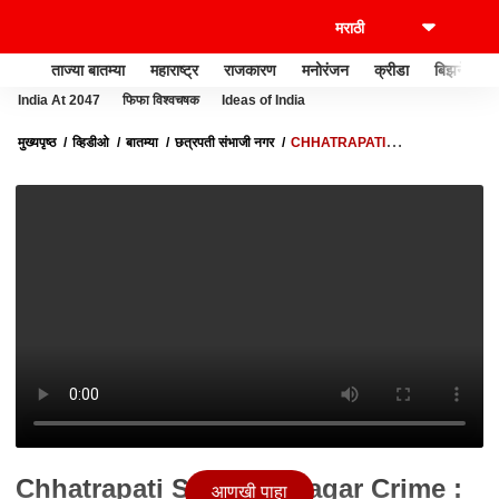
ताज्या बातम्या
महाराष्ट्र
राजकारण
मनोरंजन
क्रीडा
बिझनेस
India At 2047
फिफा विश्वचषक
Ideas of India
मुख्यपृष्ठ
व्हिडीओ
बातम्या
छत्रपती संभाजी नगर
CHHATRAPATI
SAMBHAJINAGAR CRIME : छत्रपती संभाजीनगरमध्ये दुष्काळाची दाहकता, पाण्यावरून
हाणामारी
Chhatrapati Sambhajinagar Crime :
आणखी पाहा