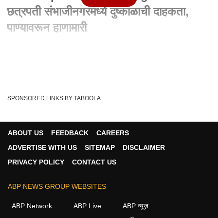
छत्रपती संभाजीनगरमध्ये दुष्काळाची दाहकता,
पाण्यावरून हाणामारी
Written By :
abp majha web team
01 Apr 2024 06:45 PM (IST)
Chhatrapati Sambhajinagar Crime : छत्रपती संभाजीनगरमध्ये
दुष्काळाची दाहकता, पाण्यावरून हाणामारी
SPONSORED LINKS BY TABOOLA
मराठ...
see more
ABP Majha
Chhatrapati Sambhajinagar
Tags :
ABOUT US
FEEDBACK
CAREERS
Marathwada Water Crisis
Crime News
ADVERTISE WITH US
SITEMAP
DISCLAIMER
PRIVACY POLICY
CONTACT US
ABP NEWS GROUP WEBSITES
ABP Network
ABP Live
ABP न्यूज़