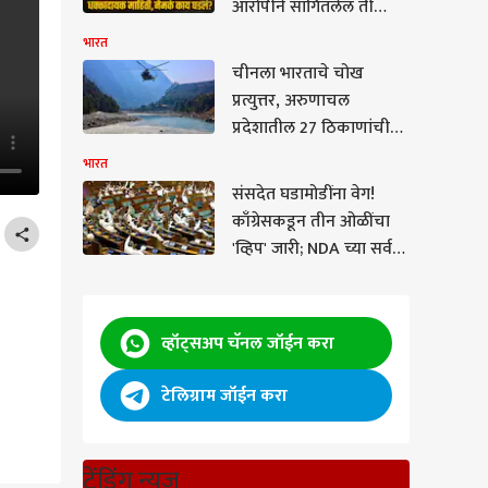
आरोपीने सांगितलेलं ती
ट्रान्सजेंडर, आता पोलिसांच्या
भारत
तपासातून सगळं आलं समोर!
चीनला भारताचे चोख
प्रत्युत्तर, अरुणाचल
प्रदेशातील 27 ठिकाणांची
अधिकृत नावे भारतीय
भारत
नकाशात समाविष्ट
संसदेत घडामोडींना वेग!
काँग्रेसकडून तीन ओळींचा
'व्हिप' जारी; NDA च्या सर्व
खासदारांना दिल्लीत
राहण्याचे आदेश
व्हॉट्सअप चॅनल जॉईन करा
टेलिग्राम जॉईन करा
ट्रेंडिंग न्यूज