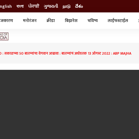
nglish
বাংলা
ਪੰਜਾਬੀ
ગુજરાતી
நாடு
దేశం
ाजकारण
मनोरंजन
क्रीडा
बिझनेस
भविष्य
लाईफस्टाईल
स्टाईल
क्राईम
व्यापार-उद्योग
ट्रेडिंग
ऑटो
: सकाळच्या 50 बातम्यांचा वेगवान आढावा : बातम्यांचं अर्धशतक 13 ऑगस्ट 2022 : ABP MAJHA