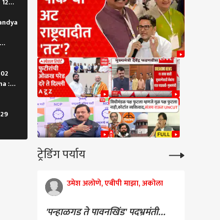
 12
ारांना दिल्लीत राहण्याचे
श
handya
पमधील आवडता नेता
असा प्रश्न? राहुल गांधी
ी 'अंकल' म्हणत उत्तर दिलं,
: 02
मुख्यमंत्र्यांची प्रतिक्रिया
a :
र
 29
ट्रेडिंग पर्याय
उमेश अलोणे, एबीपी माझा, अकोला
'पन्हाळगड ते पावनखिंड' पदभ्रमंती...