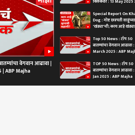
क्लिकवर : 13 May 2025 :
यक सिनेटकडून मंजूर
आता पोलिसांच्या तपासातून
भारतीय नकाशात समाविष्ट
खासद
PM : ABP Majha
सगळं आलं समोर!
आदे
Special Report On K
Dog : गोष्ट छत्रपती शाहूंच्या
'खंड्या'ची; काय आहे खंड्या
श्वानाची कहाणी?
स्तानवरचा हल्ला हा
जंतरमंतरवर धर्मेंद्र प्रधानांच्या
'हाथी चले बाजार में, बाकी
भाज
Top 50 News : टॉप 50
 अन् तुर्कीवरील हल्ला
राजीनाम्यासाठी तब्बल तीन
पुढचं मी काय बोलत नाही..'
कोण 
ा जाईल; मुस्लिम
आठवडे उपोषण करणाऱ्या
अमित भाई बोलतील तेव्हा
यांन
बातम्यांचा वेगवान आढावा 
मध्ये करार, भारताची
AISA अध्यक्षा नेहा बोरांवर
विरोधक पळून जातील, त्यांना
माजी 
March 2025 : ABP Majh
प्रतिक्रिया
शाई फेकली; म्हणाल्या,
देशभक्ती दुसऱ्यांनी
समो
Maharashtra News :
अश्रुधुरांना घाबरलो नाही, या
शिकवायची गरज नाही,
तम्यांचा वेगवान आढावा |
TOP 50 News : टॉप 50
शाईने काय होणार?
मोदीजींच्या निवासाबाहेर
5 | ABP Majha
बातम्यांचा वेगवान आढावा :
आंदोलन षड्यंत्र : एकनाथ शिंदे
Jan 2025 : ABP Majha