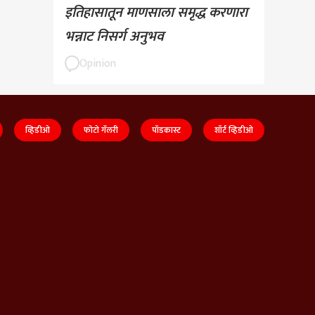
इतिहासातून माणसाला समृद्ध करणारा
भन्नाट निसर्ग अनुभव
Opinion
व्हिडीओ
फोटो गॅलरी
पॉडकास्ट
शॉर्ट व्हिडीओ