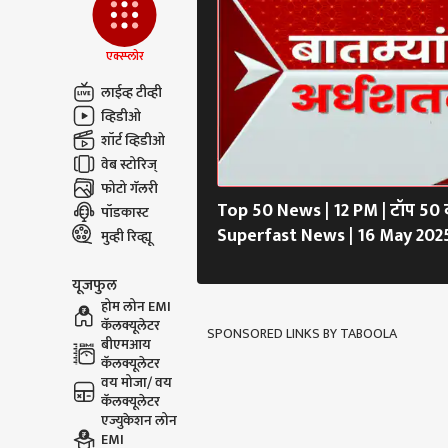
विधे
एक्स्प्लोर
लाईव्ह टीव्ही
पाकि
व्हिडीओ
सौदी
LOGIN
शॉर्ट व्हिडीओ
समजल
वेब स्टोरिज्
देशां
मोठी 
फोटो गॅलरी
Top 50 News | 12 PM | टॉप 50 बा
पॉडकास्ट
Superfast News | 16 May 202
मुव्ही रिव्ह्यू
यूजफुल
होम लोन EMI
कॅलक्यूलेटर
SPONSORED LINKS BY TABOOLA
बीएमआय
कॅलक्यूलेटर
वय मोजा/ वय
कॅलक्यूलेटर
एज्युकेशन लोन
EMI