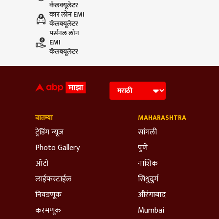
कॅलक्यूलेटर
कार लोन EMI
कॅलक्यूलेटर
पर्सनल लोन
EMI
कॅलक्यूलेटर
बातम्या
MAHARASHTRA
ट्रेडिंग न्यूज
सांगली
Photo Gallery
पुणे
ऑटो
नाशिक
लाईफस्टाईल
सिंधुदुर्ग
निवडणूक
औरंगाबाद
करमणूक
Mumbai