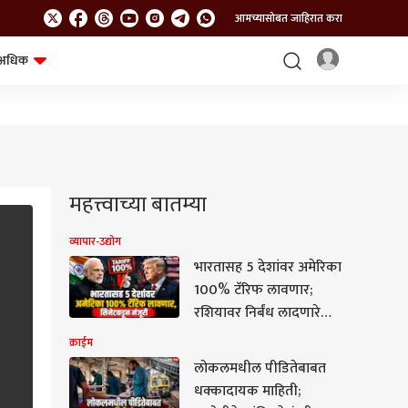
आमच्यासोबत जाहिरात करा
अधिक
शेत-शिवार
भविष्य
महत्त्वाच्या बातम्या
व्यापार-उद्योग
भारतासह 5 देशांवर अमेरिका
100% टॅरिफ लावणार;
रशियावर निर्बंध लादणारे
विधेयक सिनेटकडून मंजूर
क्राईम
लोकलमधील पीडितेबाबत
धक्कादायक माहिती;