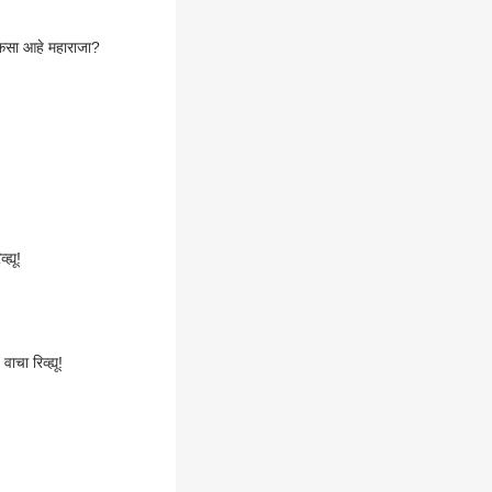
 कसा आहे महाराजा?
्यू!
चा रिव्ह्यू!