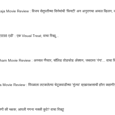
a Movie Review : विजय सेतुपतीच्या सिनेमांची 'फिफ्टी' अन अनुरागचा अव्वल व्हिलन,
'कल्की 2898 एडी' : एक Visual Treat; वाचा रिव्ह्यू...
m Movie Review : अस्सल गँगवार, सॉलिड तोडफोड ॲक्शन, जबदस्त 'रंगा'... वाचा रिव्ह
Movie Review : पिंपळाला लटकलेल्या चेटूकवाडीच्या 'मुंज्या' ब्रह्मराक्षसाची हॉरर कहाणी! वा
मनुष्यप्राणी की भक्षक; आपली गणना नक्की कुठे? वाचा रिव्ह्यू!