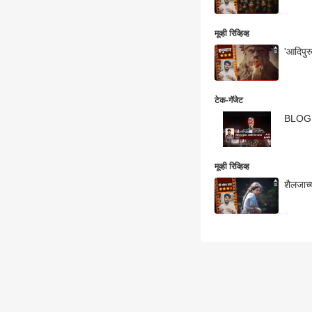
मूव्ही रिव्हिव्ह
'आदिपुर
टेक-गॅजेट
BLOG :
मूव्ही रिव्हिव्ह
शैलजाच्