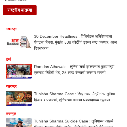
Tunisha Sharma
राष्ट्रीय बातम्या
महाराष्ट्र
30 December Headlines : विधिमंडळ अधिवेशनाचा
शेवटचा दिवस, मुंबईत 538 कोटींचं ड्रग्ज नष्ट करणार, आज
दिवसभरात
मुंबई
Ramdas Athawale : तुनिषा शर्मा प्रकरणात मुख्यमंत्री
एकनाथ शिंदेंची भेट, 25 लाख देण्याची करणार मागणी
महाराष्ट्र
Tunisha Sharma Case : शिझानच्या मैत्रीनंतर तुनिषा
हिजाब वापरायची, तुनिषाच्या मामाचा धक्कादायक खुलासा
करमणूक
Tunisha Sharma Suicide Case : तुनिषाच्या आईचे
शीजान खानवर गंभीर आरोप, पोलिसांनी उचलले मोठे पाऊल