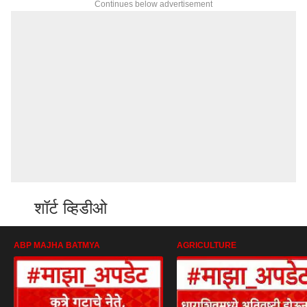
Continues below advertisement
शॉर्ट व्हिडीओ
ABP MAJHA BATMYA
AGRICULTURE