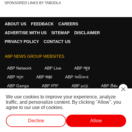
SPONSORED LINKS BY TABOOLA
ABOUT US
FEEDBACK
CAREERS
ADVERTISE WITH US
SITEMAP
DISCLAIMER
PRIVACY POLICY
CONTACT US
ABP NEWS GROUP WEBSITES
ABP Network
ABP Live
ABP न्यूज़
ABP আনন্দ
ABP माझा
ABP અસ્મિતા
ABP Ganga
ABP ਸਾਂਝਾ
ABP நாடு
ABP దేశం
×
We use cookies to improve your experience, analyze
FOLLOW US
traffic, and personalize content. By clicking "Allow", you
agree to our use of cookies.
Decline
Allow
This website follows the
DNPA Code of Ethics.
Copyright@2026.
All rights reserved.
लाईव्ह टीव्ही
शॉर्ट व्हिडीओ
व्हिडीओ
पॉडकास्ट