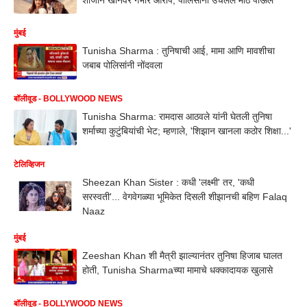
मुंबई
Tunisha Sharma : तुनिषाची आई, मामा आणि मावशीचा
जबाब पोलिसांनी नोंदवला
बॉलीवूड - BOLLYWOOD NEWS
Tunisha Sharma: रामदास आठवले यांनी घेतली तुनिषा
शर्माच्या कुटुंबियांची भेट; म्हणाले, 'शिझान खानला कठोर शिक्षा...'
टेलिव्हिजन
Sheezan Khan Sister : कधी 'लक्ष्मी' तर, 'कधी
सरस्वती'... वेगवेगळ्या भूमिकेत दिसली शीझानची बहिण Falaq
Naaz
मुंबई
Zeeshan Khan शी मैत्री झाल्यानंतर तुनिषा हिजाब घालत
होती, Tunisha Sharmaच्या मामाचे धक्कादायक खुलासे
बॉलीवूड - BOLLYWOOD NEWS