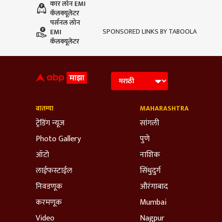
कार लोन EMI
कॅलक्यूलेटर
पर्सनल लोन
SPONSORED LINKS BY TABOOLA
EMI
कॅलक्यूलेटर
बातम्या
MAHARASHTRA
ट्रेडिंग न्यूज
सांगली
Photo Gallery
पुणे
ऑटो
नाशिक
लाईफस्टाईल
सिंधुदुर्ग
निवडणूक
औरंगाबाद
करमणूक
Mumbai
Video
Nagpur