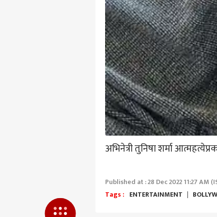
मुलां
तरीह
LOGIN
पेले
आल्या
विच
मोहन
म्हण
भाष्य
अभिनेत्री तुनिषा शर्मा आत्महत्ये
Published at : 28 Dec 2022 11:27 AM (I
Tags :
ENTERTAINMENT
BOLLY