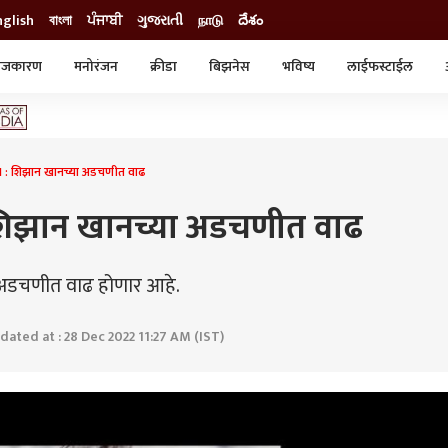
nglish
বাংলা
ਪੰਜਾਬੀ
ગુજરાતી
நாடு
దేశం
ाजकारण
मनोरंजन
क्रीडा
बिझनेस
भविष्य
लाईफस्टाईल
स्टाईल
क्राईम
व्यापार-उद्योग
ट्रेडिंग
ऑटो
: शिझान खानच्या अडचणीत वाढ
शिझान खानच्या अडचणीत वाढ
अडचणीत वाढ होणार आहे.
dated at : 28 Dec 2022 11:27 AM (IST)