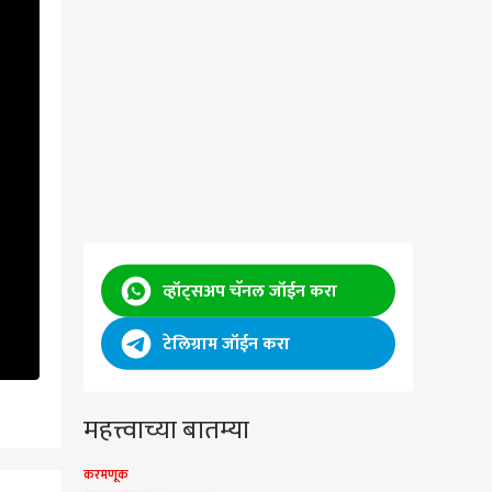
व्हॉट्सअप चॅनल जॉईन करा
टेलिग्राम जॉईन करा
महत्त्वाच्या बातम्या
करमणूक