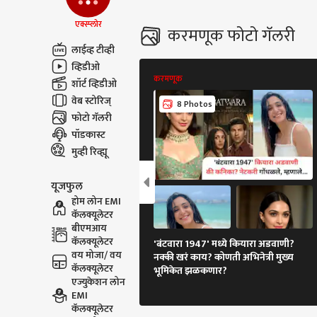
एक्स्प्लोर
करमणूक फोटो गॅलरी
लाईव्ह टीव्ही
व्हिडीओ
करमणूक
शॉर्ट व्हिडीओ
वेब स्टोरिज्
8 Photos
फोटो गॅलरी
पॉडकास्ट
मुव्ही रिव्ह्यू
यूजफुल
होम लोन EMI
कॅलक्यूलेटर
बीएमआय
कॅलक्यूलेटर
'बंटवारा 1947' मध्ये कियारा अडवाणी?
वय मोजा/ वय
नक्की खरं काय? कोणती अभिनेत्री मुख्य
कॅलक्यूलेटर
भूमिकेत झळकणार?
एज्युकेशन लोन
EMI
कॅलक्यूलेटर