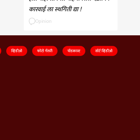
कारवाई ला स्थगिती द्या !
Opinion
व्हिडीओ
फोटो गॅलरी
पॉडकास्ट
शॉर्ट व्हिडीओ