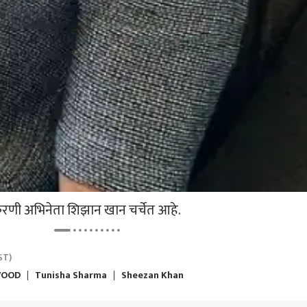
1200 मीटर किती मिनिटात
मोह
पूर्ण करावी लागणार? हा सुद्धा
उत्तर
नियम ठरला
ना देवाचं रूप मानलं जाते,
एकनाथ शिंदे अचानक दरे
इथेनॉल, पेपरफुटीविरोधात
राहु
ी आंदोलनात लाठीचार्ज,
गावातून मुंबईकडे रवाना,
बोलणाऱ्यांची खाती बंद
संपर्
ट गन फायर करण्यात
अमित शाहांच्या भेटीसाठी
करण्यासाठी सरकारचा
इन्स
, Gen Z चर्चेत थेट प्रश्न
दौरा आटोपल्याची सूत्रांची
मेटावर दबाव, मेटाने असली
सेशन
ारताच सरसंघचालक
माहिती
बदमाशी करत मोदींसमोर
काह
 भागवत नेमकं काय
गुडघे टेकवू नयेत;
ाले? पहिल्यांदाच जाहीर
केजरीवालांचा गंभीर आरोप
प्रकरणी अभिनेता शिझान खान चर्चेत आहे.
ST)
WOOD
Tunisha Sharma
Sheezan Khan