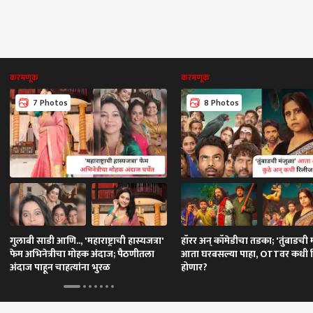
करमणूक
करमणूक
7 Photos
8 Photos
गुलाबी साडी आणि.., 'महाराष्ट्राची हास्यजत्रा'
हॉरर अन् कॉमेडीचा तडका; 'तुंबाडची 
फेम अभिनेत्रीचा मोहक अंदाज; पैठणीतला
आता घरबसल्या पाहा, OTTवर कधी 
अंदाज पाहून चाहत्यांना भुरळ
होणार?