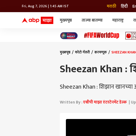
मराठी
हिंदी
E
Fri, Aug 7, 2026 | 1:45 AM IST
मुख्यपृष्ठ
ताज्या बातम्या
महाराष्ट्र
र
बातम्या
जॅाब माझा
लाईफ
भारत
महाराष्ट्र
टेक-गॅजेट
मुंबई
ऑटो
टेलिव्हिजन
विश्व
विश्व
मुख्यपृष्ठ
फोटो गॅलरी
करमणूक
SHEEZAN KHAN 
कोल्हापूर
पुणे
Sheezan Khan : 
नवी मुंबई
अमरावती
अहमदनगर
Sheezan Khan : शिझान खानच्या 
अकोला
Written By :
एबीपी माझा एंटरटेनमेंट डेस्क
| Up