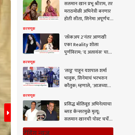
सलमान खान प्रभू श्रीराम, तर
2
/10
मराठमोळी अभिनेत्री बनणार
होती सीता, सिनेमा अपूर्णच
राहिला कारण...
करमणूक
'लॉकअप 2'नंतर आणखी
एका Reality शोला
पुर्णविराम; 'द अलायंस' चा
ग्रँड फिनाले पार, कुणी
करमणूक
पटकावली ट्रॉफी?
'लाडू' पाहून यशपाल शर्मा
भावुक, सिनेमाचं भरभरुन
कौतुक; म्हणाले, 'आजच्या
काळात असा चित्रपट
करमणूक
बनवणं...'
प्रसिद्ध बॉलिवूड अभिनेत्याचा
ब्लड कॅन्सरमुळे मृत्यू;
सलमान खानची पोस्ट चर्चेत,
दु:ख व्यक्त करत म्हणाला...
तुनिषाला आत्महत्येस प्रवृत्त केल्याचा आरोप शिझान खान
ट्रेंडिंग न्यूज