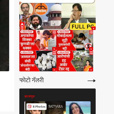
न भागवतांचं रोखठोक
ल गांधींचा Gen Z सोबत
क साधण्याचा प्रयत्न;
्टावर 'आस्क मी एनीथिंग'
 सुरू, म्हणाले, तुम्ही मला
ीही विचारू शकता
फोटो गॅलरी
करमणूक
करमणूक
7 Phot
8 Photos