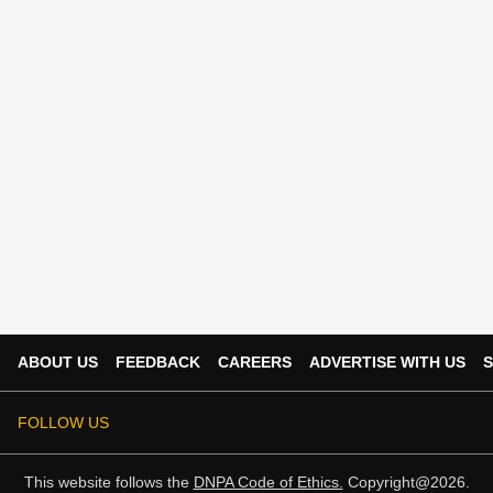
ABOUT US
FEEDBACK
CAREERS
ADVERTISE WITH US
S
FOLLOW US
This website follows the
DNPA Code of Ethics.
Copyright@2026.