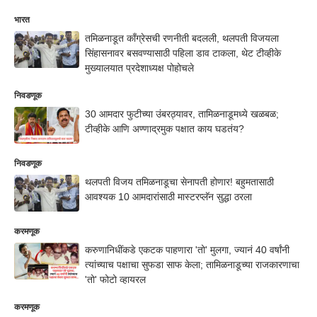
भारत
तमिळनाडूत काँग्रेसची रणनीती बदलली, थलपती विजयला
सिंहासनावर बसवण्यासाठी पहिला डाव टाकला, थेट टीव्हीके
मुख्यालयात प्रदेशाध्यक्ष पोहोचले
निवडणूक
30 आमदार फुटीच्या उंबरठ्यावर, तामिळनाडूमध्ये खळबळ;
टीव्हीके आणि अण्णाद्रमुक पक्षात काय घडतंय?
निवडणूक
थलपती विजय तमिळनाडूचा सेनापती होणार! बहुमतासाठी
आवश्यक 10 आमदारांसाठी मास्टरप्लॅन सुद्धा ठरला
करमणूक
करुणानिधींकडे एकटक पाहणारा 'तो' मुलगा, ज्यानं 40 वर्षांनी
त्यांच्याच पक्षाचा सुफडा साफ केला; तामिळनाडूच्या राजकारणाचा
'तो' फोटो व्हायरल
करमणूक