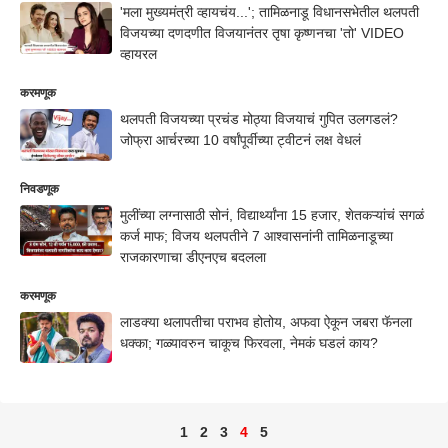
'मला मुख्यमंत्री व्हायचंय...'; तामिळनाडू विधानसभेतील थलपती
विजयच्या दणदणीत विजयानंतर तृषा कृष्णनचा 'तो' VIDEO
व्हायरल
करमणूक
थलपती विजयच्या प्रचंड मोठ्या विजयाचं गुपित उलगडलं?
जोफ्रा आर्चरच्या 10 वर्षांपूर्वीच्या ट्वीटनं लक्ष वेधलं
निवडणूक
मुलींच्या लग्नासाठी सोनं, विद्यार्थ्यांना 15 हजार, शेतकऱ्यांचं सगळं
कर्ज माफ; विजय थलपतीने 7 आश्वासनांनी तामिळनाडूच्या
राजकारणाचा डीएनएच बदलला
करमणूक
लाडक्या थलापतीचा पराभव होतोय, अफवा ऐकून जबरा फॅनला
धक्का; गळ्यावरुन चाकूच फिरवला, नेमकं घडलं काय?
1
2
3
4
5