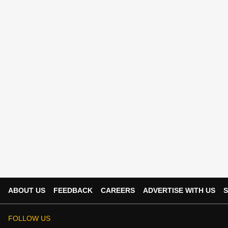
ABOUT US
FEEDBACK
CAREERS
ADVERTISE WITH US
S
FOLLOW US