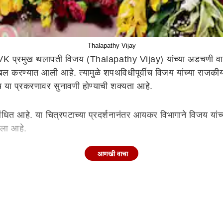
Thalapathy Vijay
च TVK प्रमुख थलापती विजय (Thalapathy Vijay) यांच्या अडचणी व
करण्यात आली आहे. त्यामुळे शपथविधीपूर्वीच विजय यांच्या राजकीय व
च या प्रकरणावर सुनावणी होण्याची शक्यता आहे.
बंधित आहे. या चित्रपटाच्या प्रदर्शनानंतर आयकर विभागाने विजय यांच
आला आहे.
आणखी वाचा
ायाधीश सुशांत अरविंद धर्माधिकारी (Sushrut Arvind Dharmadhikari
ा प्रकरणाची सुनावणी होणार आहे.
रुपये चेकद्वारे आणि जवळपास 4.93 कोटी रुपये रोख दिल्याचा दावा करण
क्कम स्वीकारल्याचं मान्य केल्याचंही याचिकेत नमूद करण्यात आलं आ