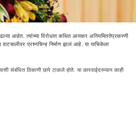
ाढल्या आहेत. त्यांच्या विरोधात कथित आयकर अनियमिततेप्रकरणी
ाटचालीवर प्रश्नचिन्ह निर्माण झालं आहे. या याचिकेला
्याशी संबंधित ठिकाणी छापे टाकले होते. या कारवाईदरम्यान काही
) आणि न्यायमूर्ती जी अरून मुरुगन (G. Arul Murugan) यांच्या
्यात आला आहे. मात्र कर केवळ चेकद्वारे दिलेल्या रकमेवरच
हे.