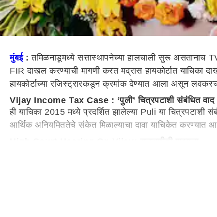
मुंबई
:
तमिळनाडूमध्ये सत्तास्थापनेच्या हालचाली सुरू असताना
FIR दाखल करण्याची मागणी करत मद्रास हायकोर्टात याचिका दाखल 
हायकोर्टाच्या रजिस्ट्रारकडून क्रमांक देण्यात आला असून लवकर
Vijay Income Tax Case : ‘पुली’ चित्रपटाशी संबंधित वाद
ही याचिका 2015 मध्ये प्रदर्शित झालेल्या Puli या चित्रपटाशी सं
आर्थिक अनियमिततेचे संकेत मिळाल्याचा दावा याचिकेत करण्यात 
High Court Hearing On Vijay: सुनावणीची शक्यता
याचिका सुरुवातीला स्वीकारण्यात आली नव्हती. मात्र मुख्य न्य
खंडपीठाने रजिस्ट्रारला ती नोंदवण्याचे निर्देश दिल्यानंतर आता य
Financial Allegations Vijay : रोख व्यवहारांवर प्रश्न
याचिकेनुसार, चित्रपट निर्मात्यांनी विजय यांना सुमारे 16 कोटी 
भरल्याचा आरोप आहे. तसेच चौकशीदरम्यान विजय यांनी काही रोख र