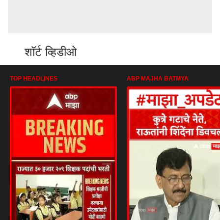
शॉर्ट व्हिडीओ
TOP HEADLINES
ABP MAJHA BATMYA