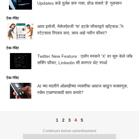
Updates कडे दुर्लक्ष करु नका, होऊ शकते 'हे' नुकसान
टेक-गॅजेट
आता इमोजी, मेसेजऐवजी 'या' हटके फीचरद्वारे व्हॉट्सअॅप
स्टेटसला रिप्लाय करा, काय आहे नवीन फीचर?
टेक-गॅजेट
Twitter New Feature : एलॉन मस्कने 'X' वर सुरु केले जॉब
सर्चिंग फीचर; Linkedin शी करणार थेट स्पर्धा
टेक-गॅजेट
AI च्या मदतीने ओळखीच्या व्यक्तींचा आवाज काढून फसवणूक,
स्कॅम टाळण्यासाठी काय करावे?
1
2
3
4
5
Continues below advertisement