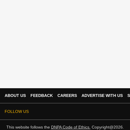
ABOUT US
FEEDBACK
CAREERS
ADVERTISE WITH US
S
FOLLOW US
This website follows the
DNPA Code of Ethics.
Copyright@2026.