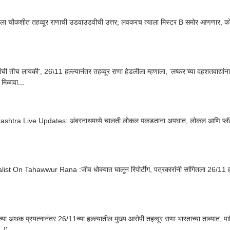
ा चौकशीत तहव्वूर राणाची उडवाउडवीची उत्तर; लवकरच त्याला मिस्टर B समोर आणणार, क
ंची तीच लायकी', 26\11 हल्ल्यानंतर तहव्वूर राणा हेडलीला म्हणाला, 'लष्कर'च्या दहशतवाद्यांना
 मिळावा...
shtra Live Updates: अंबरनाथमध्ये चालती लोकल पकडताना अपघात, लोकल आणि प्लॅटफॉ
ist On Tahawwur Rana :जीव धोक्यात घालून रिपोर्टींग, पत्रकारांनी सांगितला 26/11 हल
ंच्या अथक प्रयत्नानंतर 26/11च्या हल्ल्यातील मुख्य आरोपी तहव्वूर राणा भारताच्या ताब्यात, पा
.!'