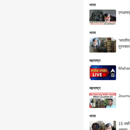
भारत
एनआयएल
भारत
'भारतीया
पुरस्कार
महाराष्ट्र
Mahara
महाराष्ट्र
Journal
भारत
15 वर्षा
आमचा...