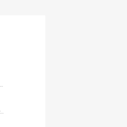
..
...