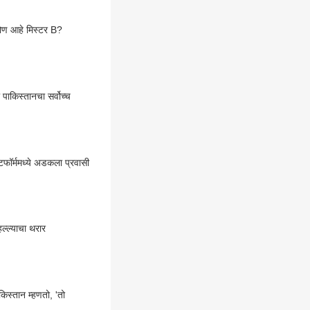
ोण आहे मिस्टर B?
 पाकिस्तानचा सर्वोच्च
र्ममध्ये अडकला प्रवासी
्ल्याचा थरार
किस्तान म्हणतो, 'तो