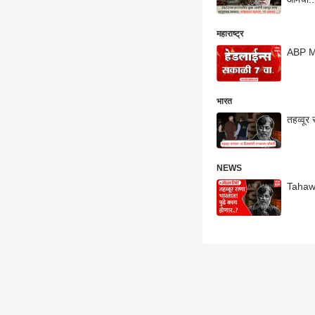
महाराष्ट्र
ABP M
भारत
तहव्वूर
NEWS
Tahaww