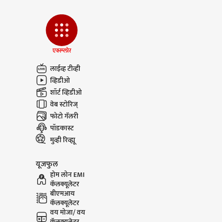
एक्स्प्लोर
लाईव्ह टीव्ही
व्हिडीओ
शॉर्ट व्हिडीओ
वेब स्टोरिज्
फोटो गॅलरी
पॉडकास्ट
मुव्ही रिव्ह्यू
यूजफुल
होम लोन EMI
कॅलक्यूलेटर
बीएमआय
कॅलक्यूलेटर
वय मोजा/ वय
कॅलक्यूलेटर