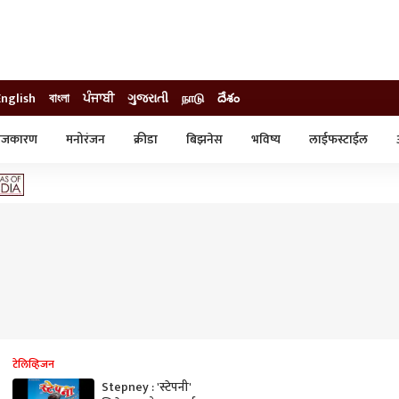
English
বাংলা
ਪੰਜਾਬੀ
ગુજરાતી
நாடு
దేశం
ाजकारण
मनोरंजन
क्रीडा
बिझनेस
भविष्य
लाईफस्टाईल
स्टाईल
क्राईम
व्यापार-उद्योग
ट्रेडिंग
ऑटो
टेलिव्हिजन
Stepney : 'स्टेपनी'