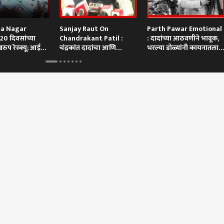
ta Nagar
Sanjay Raut On
Parth Pawar Emotional
20 दिवसांच्या
Chandrakant Patil :
: दादांच्या आठवणीने भावूक,
रुप रेस्क्यू; आई
चंद्रकांत दादांचा आणि
भरल्या डोळ्यांनी कायनातला
दगडाचा खूप संबंध
मिठी