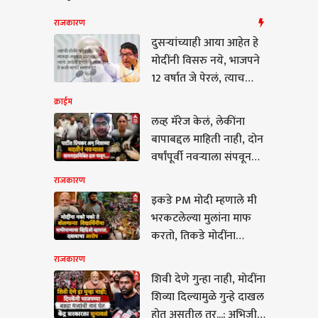
राजकारण
दुसऱ्यांच्याही आया आहेत हे
मोदींनी विसरु नये, भाजपने
12 वर्षात जे पेरलं, त्याच
शिव्या वाट्याला आल्या, राज
क्राईम
ठाकरेंचा हल्लाबोल
लव्ह मॅरेज केलं, लेकींना
बापाबद्दल माहिती नाही, दोन
वर्षांपूर्वी नवऱ्याला संपवून
जमिनीत गाडलं; ऑस्ट्रेलियात
राजकारण
गेल्याचं नातेवाईकांना
इकडे PM मोदी म्हणाले मी
सांगितलं, दिरानं विचारलेल्या
कारण
भरकटलेल्या मुलांना माफ
प्रश्नात फसली अन्...
करतो, तिकडे मोदींना
अद्वातद्वा बोलणाऱ्या
राजकारण
विद्यार्थिनीचा माफीनाम्याचा
शिवी देणे गुन्हा नाही, मोदींना
व्हिडिओ व्हायरल, दबावाचा
शिव्या दिल्यामुळे गुन्हे दाखल
देणे गुन्हा नाही, मोदींना
आरोप
होत असतील तर...; अभिजीत
या दिल्यामुळे गुन्हे दाखल