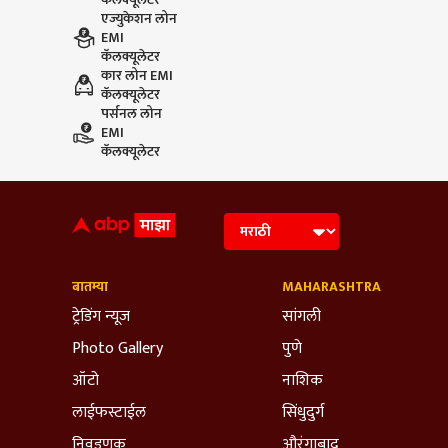
एज्युकेशन लोन
EMI
कॅलक्यूलेटर
कार लोन EMI
कॅलक्यूलेटर
पर्सनल लोन
EMI
कॅलक्यूलेटर
बातम्या
MAHARASHTRA
ट्रेडिंग न्यूज
सांगली
Photo Gallery
पुणे
ऑटो
नाशिक
लाईफस्टाईल
सिंधुदुर्ग
निवडणूक
औरंगाबाद