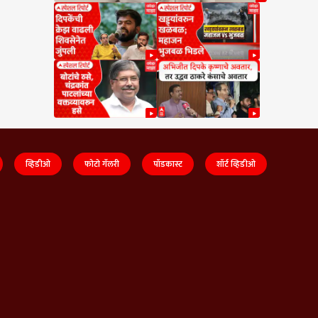
व्हिडीओ
फोटो गॅलरी
पॉडकास्ट
शॉर्ट व्हिडीओ