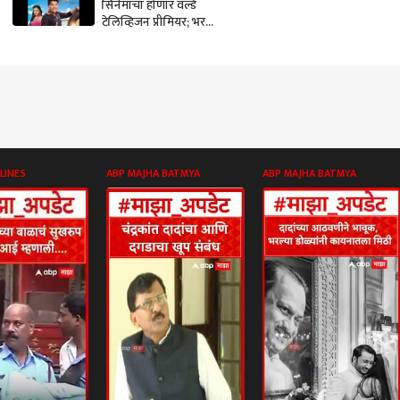
सिनेमाचा होणार वर्ल्ड
टेलिव्हिजन प्रीमियर; भरत
जाधव विनोदी भूमिकेत
LINES
ABP MAJHA BATMYA
ABP MAJHA BATMYA