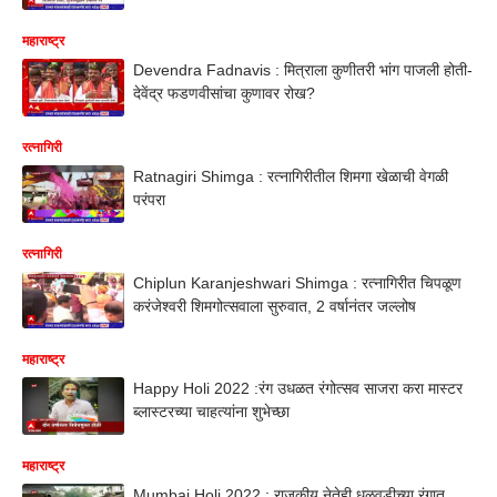
महाराष्ट्र
Devendra Fadnavis : मित्राला कुणीतरी भांग पाजली होती-
देवेंद्र फडणवीसांचा कुणावर रोख?
रत्नागिरी
Ratnagiri Shimga : रत्नागिरीतील शिमगा खेळाची वेगळी
परंपरा
रत्नागिरी
Chiplun Karanjeshwari Shimga : रत्नागिरीत चिपळूण
करंजेश्वरी शिमगोत्सवाला सुरुवात, 2 वर्षानंतर जल्लोष
महाराष्ट्र
Happy Holi 2022 :रंग उधळत रंगोत्सव साजरा करा मास्टर
ब्लास्टरच्या चाहत्यांना शुभेच्छा
महाराष्ट्र
Mumbai Holi 2022 : राजकीय नेतेही धुळवडीच्या रंगात,