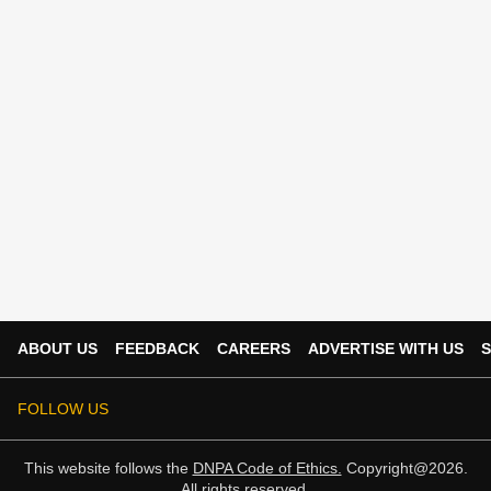
ABOUT US
FEEDBACK
CAREERS
ADVERTISE WITH US
S
FOLLOW US
This website follows the
DNPA Code of Ethics.
Copyright@2026.
All rights reserved.