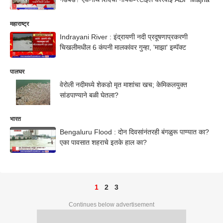
महाराष्ट्र
Indrayani River : इंद्रायणी नदी प्रदूषणाप्रकरणी
चिखलीमधील 6 कंपनी मालकांवर गुन्हा, 'माझा' इम्पॅक्ट
पालघर
वेरोली नदीमध्ये शेकडो मृत माशांचा खच; केमिकलयुक्त
सांडपाण्याने बळी घेतला?
भारत
Bengaluru Flood : दोन दिवसांनंतरही बंगळुरू पाण्यात का?
एका पावसात शहराचे इतके हाल का?
1
2
3
Continues below advertisement