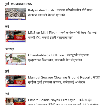
मुंबई | MUMBAI NEWS
Kalyan dead Fish : कल्याण पश्चिमेकडील गौरी पाडा
तलावात आढळले शेकडो मृत मासे
मुंबई
MNS on Mithi River : मनसे कार्यकर्त्यांनी केला मिठी नदी
पाहणी दौरा, सफाई झाली नसल्याचा दावा
महाराष्ट्र
Chandrabhaga Pollution : पंढरपूरची चंद्रभागा
प्रदूषणाच्या विळख्यात, सांडपाणी थेट चंद्रभागेत
मुंबई
Mumbai Sewage Cleaning Ground Report : यंदाही
मुंबईची तुंबई होण्याची शक्यता, नालेसफाई अर्धवटच
मुंबई
Eknath Shinde Nayak Film Style : नालेसफाईत
गडबड? एकनाथ शिंदेंची नायक-स्टाईल कारवाई ABP Majha