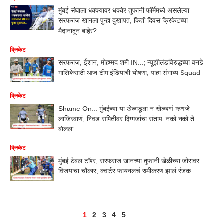
मुंबई संघाला धक्क्यावर धक्के! तुफानी फॉर्ममध्ये असलेल्या
सरफराज खानला पुन्हा दुखापत, किती दिवस क्रिकेटच्या
मैदानातून बाहेर?
क्रिकेट
सरफराज, ईशान, मोहम्मद शमी IN...; न्यूझीलंडविरुद्धच्या वनडे
मालिकेसाठी आज टीम इंडियाची घोषणा, पाहा संभाव्य Squad
क्रिकेट
Shame On... मुंबईच्या या खेळाडूला न खेळवणं म्हणजे
लाजिरवाणं; निवड समितीवर दिग्गजांचा संताप, नको नको ते
बोलला
क्रिकेट
मुंबई टेबल टॉपर, सरफराज खानच्या तुफानी खेळीच्या जोरावर
विजयाचा चौकार, क्वार्टर फायनलचं समीकरण झालं रंजक
1
2
3
4
5