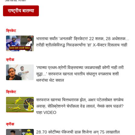
Sarfaraz Khan
राष्ट्रीय बातम्या
क्रिकेट
भारताचा सर्वांत 'अनलकी' क्रिकेटर! 22 शतक, 28 अर्धशतक...
तरीही श्रीलंकेविरुद्ध निवडकर्त्यांना 'हा' X-फॅक्टर दिसलाच नाही
क्रीडा
'त्याच्या प्रथम-श्रेणी विक्रमाच्या जवळपासही कोणी नाही तरी
सुद्धा...' सरफराज खानला भारतीय संघातून वगळताच शशी
थरुरांचा थेट सवाल
क्रिकेट
सरफराज खानचा चित्तथरारक झेल, अक्षर पटेलसोबत सगळेच
अवाक्, सेलिब्रेशनने चेपॉकला वेड लावलं, नेमकं काय घडलं?
पाहा VIDEO
क्रीडा
28.70 कोटींच्या पॅकेजची डाळ शिजेना अन् 75 लाखातील