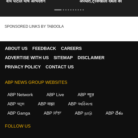
वाय पाटील यांचे अंत्यदर्शन
अपघात,ट्रकखाली दबली का
SPONSORED LINKS BY TABOOLA
ABOUT US
FEEDBACK
CAREERS
ADVERTISE WITH US
SITEMAP
DISCLAIMER
PRIVACY POLICY
CONTACT US
ABP NEWS GROUP WEBSITES
ABP Network
ABP Live
ABP न्यूज़
ABP আনন্দ
ABP माझा
ABP અસ્મિતા
ABP Ganga
ABP ਸਾਂਝਾ
ABP நாடு
ABP దేశం
×
FOLLOW US
We use cookies to improve your experience, analyze
traffic, and personalize content. By clicking "Allow", you