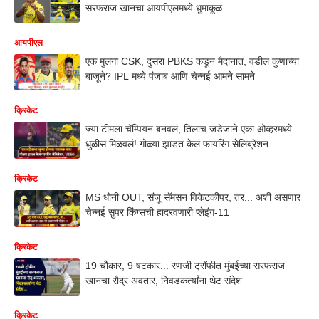
सरफराज खानचा आयपीएलमध्ये धुमाकूळ
आयपीएल
एक मुलगा CSK, दुसरा PBKS कडून मैदानात, वडील कुणाच्या
बाजूने? IPL मध्ये पंजाब आणि चेन्नई आमने सामने
क्रिकेट
ज्या टीमला चॅम्पियन बनवलं, तिलाच जडेजाने एका ओव्हरमध्ये
धुळीस मिळवलं! गोळ्या झाडत केलं फायरिंग सेलिब्रेशन
क्रिकेट
MS धोनी OUT, संजू सॅमसन विकेटकीपर, तर... अशी असणार
चेन्नई सुपर किंग्सची हादरवणारी प्लेइंग-11
क्रिकेट
19 चौकार, 9 षटकार... रणजी ट्रॉफीत मुंबईच्या सरफराज
खानचा रौद्र अवतार, निवडकर्त्यांना थेट संदेश
क्रिकेट