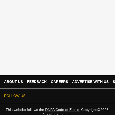
ABOUT US
FEEDBACK
CAREERS
ADVERTISE WITH US
S
FOLLOW US
This website follows the
DNPA Code of Ethics.
Copyright@2026.
All rights reserved.