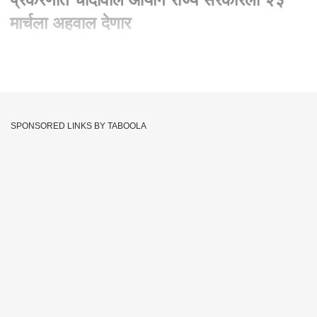
मार्चला अहवाल देणार
Written By :
abp majha web team
17 Mar 2022 08:15 PM (IST)
100 कोटींच्या वसुली प्रकरणात चांदीवाल आयोग राज्य सरकारला २३
मार्चला अहवाल देणार. चांदीवाल आयोगाची आज सुनावणी पूर्ण. महाराष्ट्र
SPONSORED LINKS BY TABOOLA
राज्य सरकारने नियुक्त केलेल्या न्यायमूर्ती (निवृत्त) के यू चांदीवाल आयोगाने
गुरुवारी मुंबईचे माजी पोलीस आयुक्त परम बीर सिंग यांना लवकरात लवकर
आयोगासमोर हजर राहावे अन्यथा त्यांच्याविरुद्ध आधीच जारी केलेल्या
जामीनपात्र वॉरंटची अंमलबजावणी करण्यास सांगितले.
Mumbai
State Government
Sachin Waze
Tags :
Param Bir Singh
Chandiwal Commission
Commission
Chandiwal Aayog
Case Of Recovery Of Rs 100 Crore