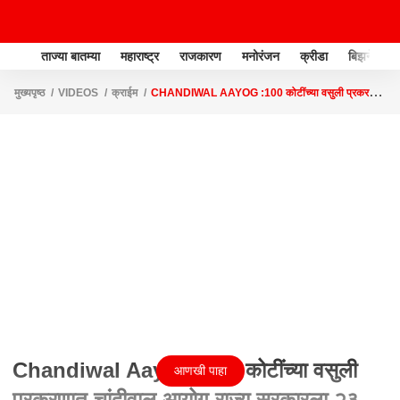
ताज्या बातम्या
महाराष्ट्र
राजकारण
मनोरंजन
क्रीडा
बिझनेस
मुख्यपृष्ठ
VIDEOS
क्राईम
CHANDIWAL AAYOG :100 कोटींच्या वसुली प्रकरणात
चांदीवाल आयोग राज्य सरकारला २३ मार्चला अहवाल देणार
Chandiwal Aayog :100 कोटींच्या वसुली
आणखी पाहा
प्रकरणात चांदीवाल आयोग राज्य सरकारला २३