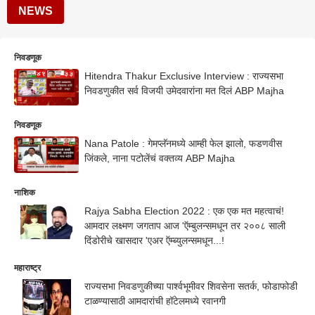
NEWS
निवडणूक
Hitendra Thakur Exclusive Interview : राज्यसभा
निवडणुकीत सर्व विजयी उमेदवारांना मत दिलं ABP Majha
निवडणूक
Nana Patole : गेमप्लॅनमध्ये आम्ही फेल झालो, फडणवीस
जिंकले, नाना पटोलेंचं वक्तव्य ABP Majha
नाशिक
Rajya Sabha Election 2022 : एक एक मत महत्वाचं!
आमदार लक्ष्मण जगताप आज 'ऍम्बुलन्समधून तर २००८ साली
दिंडोरीचे खासदार 'एअर ऍम्ब्युलन्समधून...!
महाराष्ट्र
राज्यसभा निवडणुकीच्या पार्श्वभूमीवर शिवसेना सतर्क, फोडाफोडी
टाळण्यासाठी आमदारांची हॉटेलमध्ये रवानगी