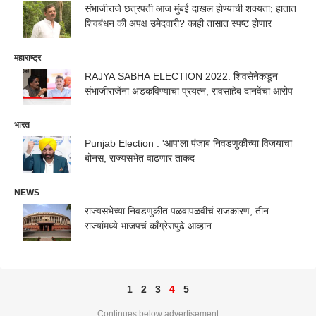
संभाजीराजे छत्रपती आज मुंबई दाखल होण्याची शक्यता; हातात
शिवबंधन की अपक्ष उमेदवारी? काही तासात स्पष्ट होणार
महाराष्ट्र
RAJYA SABHA ELECTION 2022: शिवसेनेकडून
संभाजीराजेंना अडकविण्याचा प्रयत्न; रावसाहेब दानवेंचा आरोप
भारत
Punjab Election : 'आप'ला पंजाब निवडणुकीच्या विजयाचा
बोनस; राज्यसभेत वाढणार ताकद
NEWS
राज्यसभेच्या निवडणुकीत पळवापळवीचं राजकारण, तीन
राज्यांमध्ये भाजपचं काँग्रेसपुढे आव्हान
1
2
3
4
5
Continues below advertisement