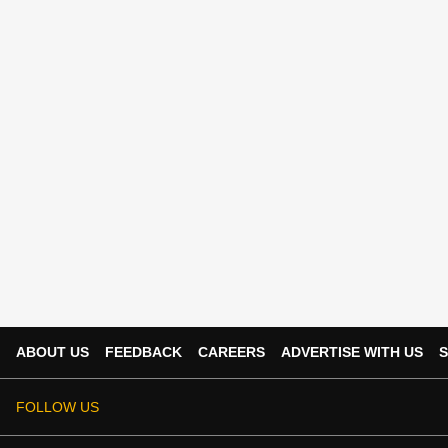
ABOUT US
FEEDBACK
CAREERS
ADVERTISE WITH US
S
FOLLOW US