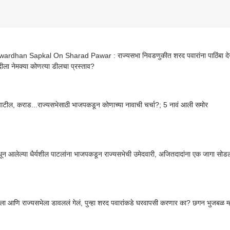
ardhan Sapkal On Sharad Pawar : राज्यसभा निवडणुकीत शरद पवारांना पाठिंबा देऊ,
ादीला नेमक्या कोणत्या डीलचा प्रस्ताव?
पाटील, कराड...राज्यसभेसाठी भाजपकडून कोणाच्या नावाची चर्चा?; 5 नावं आली समोर
ून आलेल्या धैर्यशील पाटलांना भाजपकडून राज्यसभेची उमेदवारी, अजितदादांना एक जागा सोड
ा आणि राज्यसभेला डावललं गेलं, पुन्हा शरद पवारांकडे घरवापसी करणार का? छगन भुजबळ म्ह