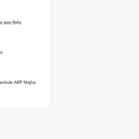
ार करत निर्णय
वर
awankule ABP Majha