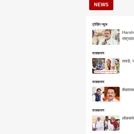
NEWS
ट्रेडिंग न्यूज
Harshw
राष्ट्रव
राजकारण
तावडे, 
राजकारण
शेकापमध
राजकारण
लोकसभेल