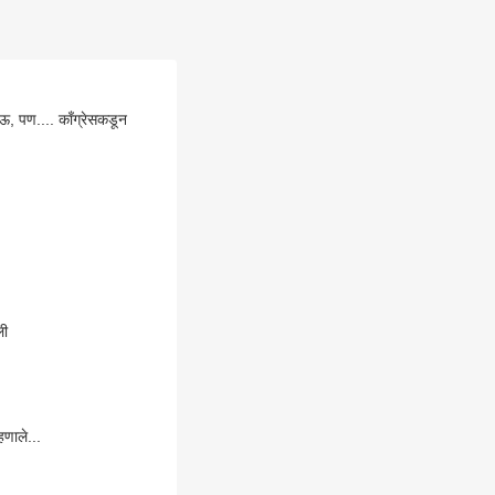
 पण.... काँग्रेसकडून
ली
णाले...