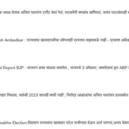
 जवळ येताच अजित पवारांना टार्गेट केलं गेलं; तटकरेंनी सगळंच सांगितलं, जयंत पाटलांवरही 
Prakash Ambedkar : राज्यसभा खासदारकीचा कोणताही प्रस्ताव माझ्याकडे नाह
l Report BJP : भाजपनं कसा साधला समतोल , भाजपचे 3 उमेदवार, समतोलाचं द्वार AB
ा गद्दार निघाला, यावेळी 2019 सारखी माफी नाही'; जितेंद्र आव्हाडांचा अजित पवारांवर हल्लाबोल
abha Election:विद्यमान राज्यसभा खासदार पटेल राजीनामा देऊन अर्ज भरणार,अभय देशपांडे