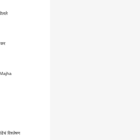
बोलले
ी - प्रकाश आंबेडकर
P Majha
ंचं विश्लेषण